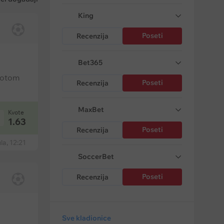
King
Poseti
Recenzija
Bet365
votom
Poseti
Recenzija
MaxBet
Kvote
1.63
Poseti
Recenzija
ula, 12:21
SoccerBet
Poseti
Recenzija
Sve kladionice