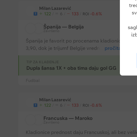
tre
Milan Lazarević
sv
122
/
6
/
133
/
-0.6%
T
ROI
Španija — Belgija
sagl
Završeno
iz
Španija je favorit po procenama kladionica: nje
3,90, dok je trijumf Belgije vredn...
pročitaj tip
TIP ZA KLAĐENJE
Dupla šansa 1X + oba tima daju gol GG
Fudbal
Milan Lazarević
122
/
6
/
133
/
-0.6%
T
ROI
Francuska — Maroko
Završeno
Kladionice prednost daju Francuskoj, ali bez veli