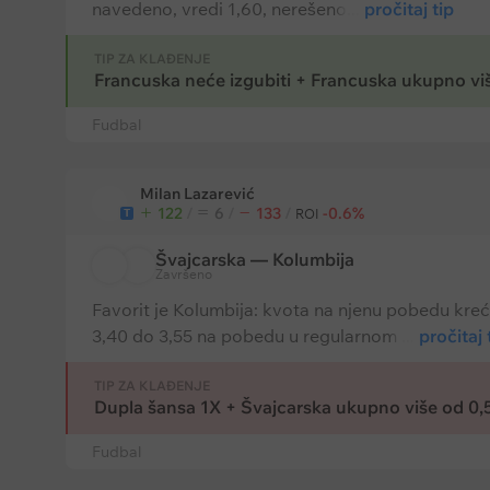
navedeno, vredi 1,60, nerešeno...
pročitaj tip
TIP ZA KLAĐENJE
Francuska neće izgubiti + Francuska ukupno viš
Fudbal
Milan Lazarević
122
/
6
/
133
/
-0.6%
T
ROI
Švajcarska — Kolumbija
Završeno
Favorit je Kolumbija: kvota na njenu pobedu kre
3,40 do 3,55 na pobedu u regularnom ...
pročitaj 
TIP ZA KLAĐENJE
Dupla šansa 1X + Švajcarska ukupno više od 0,
Fudbal