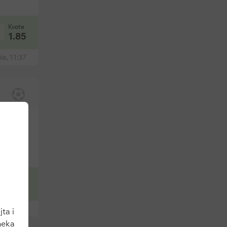
Kvote
1.85
ula, 11:37
erešeno
Kvote
2.10
ula, 16:02
ta i
neka