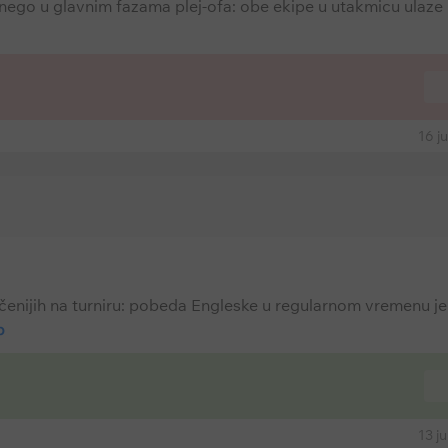
nego u glavnim fazama plej-ofa: obe ekipe u utakmicu ulaze
16 ju
čenijih na turniru: pobeda Engleske u regularnom vremenu j
p
13 ju