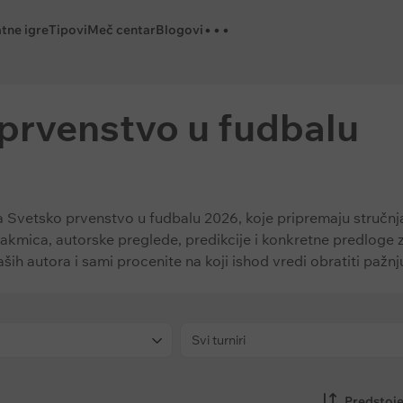
…
tne igre
Tipovi
Meč centar
Blogovi
 prvenstvo u fudbalu
a Svetsko prvenstvo u fudbalu 2026, koje pripremaju stručnja
takmica, autorske preglede, predikcije i konkretne predloge 
ših autora i sami procenite na koji ishod vredi obratiti pažnj
Svi turniri
Predstoje