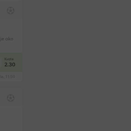
je oko
Kvote
2.30
ula, 11:59