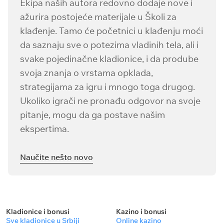
Ekipa naših autora redovno dodaje nove i
ažurira postojeće materijale u Školi za
klađenje. Tamo će početnici u klađenju moći
da saznaju sve o potezima vladinih tela, ali i
svake pojedinačne kladionice, i da prodube
svoja znanja o vrstama opklada,
strategijama za igru i mnogo toga drugog.
Ukoliko igrači ne pronađu odgovor na svoje
pitanje, mogu da ga postave našim
ekspertima.
Naučite nešto novo
Kladionice i bonusi
Kazino i bonusi
Sve kladionice u Srbiji
Online kazino