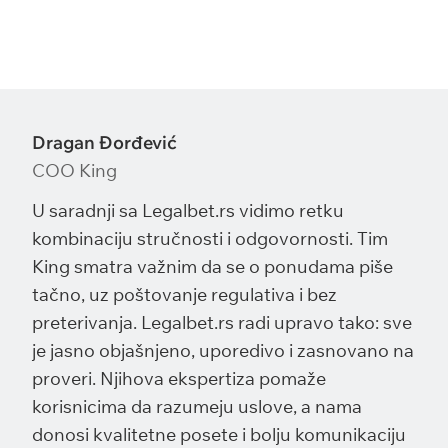
Dragan Đorđević
COO King
U saradnji sa Legalbet.rs vidimo retku
kombinaciju stručnosti i odgovornosti. Tim
King smatra važnim da se o ponudama piše
tačno, uz poštovanje regulativa i bez
preterivanja. Legalbet.rs radi upravo tako: sve
je jasno objašnjeno, uporedivo i zasnovano na
proveri. Njihova ekspertiza pomaže
korisnicima da razumeju uslove, a nama
donosi kvalitetne posete i bolju komunikaciju