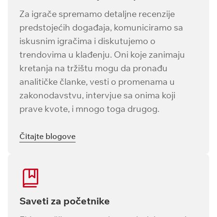
Za igrače spremamo detaljne recenzije
predstojećih događaja, komuniciramo sa
iskusnim igračima i diskutujemo o
trendovima u klađenju. Oni koje zanimaju
kretanja na tržištu mogu da pronađu
analitičke članke, vesti o promenama u
zakonodavstvu, intervjue sa onima koji
prave kvote, i mnogo toga drugog.
Čitajte blogove
Saveti za početnike