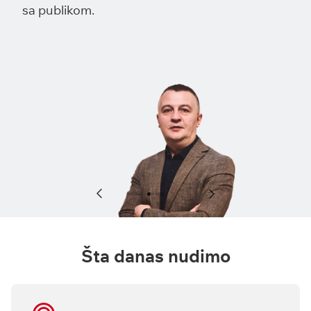
sa publikom.
Šta danas nudimo