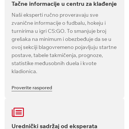
Tačne informacije u centru za klađenje
Naši eksperti ručno proveravaju sve
zvanične informacije o fudbalu, hokeju i
turnirima u igri CS:GO. To smanjuje broj
grešaka na minimum i obezbeđuje da se u
ovoj sekciji blagovremeno pojavljuju startne
postave, tabele takmičenja, prognoze,
statistike međusobnih duela i kvote
kladionica.
Proverite raspored
Urednički sadržaj od eksperata