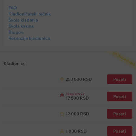
FAQ
Kladioničarski rečnik
Škola klađenja
Škola kazina
Blogovi
Recenzije kladionica
SPONZORISANO
Kladionice
253 000 RSD
Poseti
EKSKLUZIVA
Poseti
17 500 RSD
12 000 RSD
Poseti
1 000 RSD
Poseti