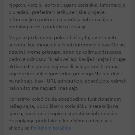
njegovu verziju, softver, agent korisnika, informacije
o uređaju, preferirani jezik, serijske brojeve,
informacije o pokretima uređaja, informacije o
mobilnoj mreži i podatke o lokaciji.
Moguće je da ćemo prikupiti i log fajlove sa veb-
servera, koji mogu uključivati informacije kao što su
datum i vreme pristupa, stranice kojima pristupate,
padove odnosno “krešove” aplikacije ili sajta i druge
aktivnosti sistema; sajtove ili usluge trećih strana
koje ste koristili neposredno pre nego što ste došli
na naš sajt, kao i URL adresu koju posećujete odmah
nakon što ste napustili naš sajt.
Koristimo kolačiće da obezbedimo funkcionalnost
našeg sajta, poboljšamo korisničku interakciju na
njemu, kao i da prikupimo statističke informacije.
Prikupljanje podataka o kolačićima odvija se u
skladu sa
Politikom kolačića
.