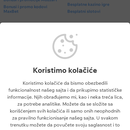
Besplatne kazino igre
Bonusi i promo kodovi
MaxBet
Besplatni slotovi
Tipovi
Meč centar
Besplatni tipovi
Fudbal kvote
Tipovi fudbal
Fudbalske utakmice danas
Tipovi košarka
Superliga Srbije
Tenis tipovi
Liga Šampiona
Evroliga tipovi
Liga Evrope
NBA tipovi
Liga Konferencija
Koristimo kolačiće
Liga Šampiona tipovi
Engleska Premijer Liga
Liga Evrope tipovi
La Liga
Koristimo kolačiće da bismo obezbedili
Tiket dana
funkcionalnost našeg sajta i da prikupimo statističke
Besplatni tipovi 1x2
informacije. Njih obrađujemo mi, kao i neka treća lica,
za potrebe analitike. Možete da se složite sa
Članci
O sajtu
korišćenjem svih kolačića ili samo onih neophodnih
Blogovi
O nama
za pravilno funkcionisanje našeg sajta. U svakom
Škola klađenja
Kontakt
trenutku možete da povučete svoju saglasnost i to
Kazino škola
Odgovorno igranje