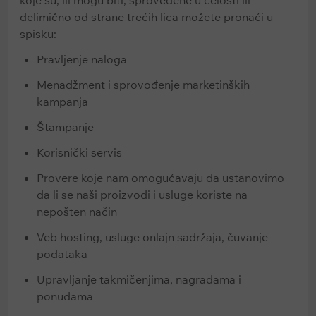
koje su, ili mogu biti, sprovedene u celosti ili
delimično od strane trećih lica možete pronaći u
spisku:
Pravljenje naloga
Menadžment i sprovođenje marketinških
kampanja
Štampanje
Korisnički servis
Provere koje nam omogućavaju da ustanovimo
da li se naši proizvodi i usluge koriste na
nepošten način
Veb hosting, usluge onlajn sadržaja, čuvanje
podataka
Upravljanje takmičenjima, nagradama i
ponudama