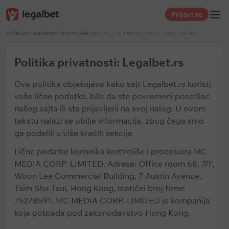
Prijavi se
POČETAK
/
INFORMATIVNI MATERIJAL
/
POLITIKA PRIVATNOSTI: LEGALBET.RS
Politika privatnosti: Legalbet.rs
Ova politika objašnjava kako sajt Legalbet.rs koristi
vaše lične podatke, bilo da ste povremeni posetilac
našeg sajta ili ste prijavljeni na svoj nalog. U ovom
tekstu nalazi se obilje informacija, zbog čega smo
ga podelili u više kraćih sekcija.
Lične podatke korisnika kontroliše i procesuira MC
MEDIA CORP. LIMITED. Adresa: Office room 68, 7/F,
Woon Lee Commercial Building, 7 Austin Avenue,
Tsim Sha Tsui, Hong Kong, matični broj firme
75278591. MC MEDIA CORP. LIMITED je kompanija
koja potpada pod zakonodavstvo Hong Kong.