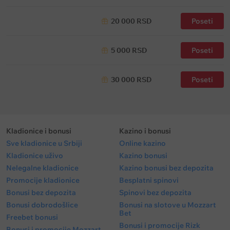
20 000 RSD
Poseti
5 000 RSD
Poseti
30 000 RSD
Poseti
Kladionice i bonusi
Kazino i bonusi
Sve kladionice u Srbiji
Online kazino
Kladionice uživo
Kazino bonusi
Nelegalne kladionice
Kazino bonusi bez depozita
Promocije kladionice
Besplatni spinovi
Bonusi bez depozita
Spinovi bez depozita
Bonusi dobrodošlice
Bonusi na slotove u Mozzart
Bet
Freebet bonusi
Bonusi i promocije Rizk
Bonusi i promocije Mozzart