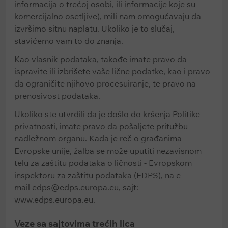
informacija o trećoj osobi, ili informacije koje su
komercijalno osetljive), mili nam omogućavaju da
izvršimo sitnu naplatu. Ukoliko je to slučaj,
stavićemo vam to do znanja.
Kao vlasnik podataka, takođe imate pravo da
ispravite ili izbrišete vaše lične podatke, kao i pravo
da ograničite njihovo procesuiranje, te pravo na
prenosivost podataka.
Ukoliko ste utvrdili da je došlo do kršenja Politike
privatnosti, imate pravo da pošaljete pritužbu
nadležnom organu. Kada je reč o građanima
Evropske unije, žalba se može uputiti nezavisnom
telu za zaštitu podataka o ličnosti - Evropskom
inspektoru za zaštitu podataka (EDPS), na e-
mail
edps@edps.europa.eu
, sajt:
www.edps.europa.eu.
Veze sa sajtovima trećih lica