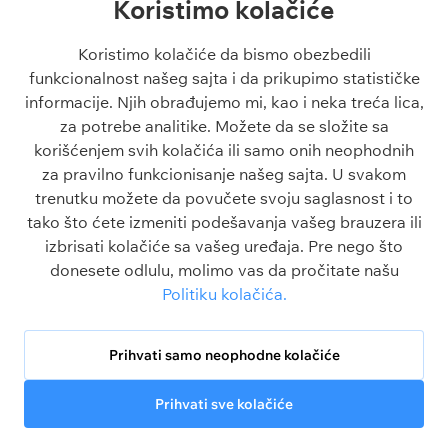
Koristimo kolačiće
Liga Šampiona tipovi
Engleska Premijer Liga
Liga Evrope tipovi
La Liga
Koristimo kolačiće da bismo obezbedili
Tiket dana
funkcionalnost našeg sajta i da prikupimo statističke
Besplatni tipovi 1x2
informacije. Njih obrađujemo mi, kao i neka treća lica,
za potrebe analitike. Možete da se složite sa
Članci
O sajtu
korišćenjem svih kolačića ili samo onih neophodnih
Blogovi
O nama
za pravilno funkcionisanje našeg sajta. U svakom
Škola klađenja
Kontakt
trenutku možete da povučete svoju saglasnost i to
Kazino škola
Odgovorno igranje
tako što ćete izmeniti podešavanja vašeg brauzera ili
Sve o sportu
Politika privatnosti
izbrisati kolačiće sa vašeg uređaja. Pre nego što
FAQ
Uslovi korišćenja
donesete odlulu, molimo vas da pročitate našu
Politika kolačića
Politiku kolačića.
Srbija
Legalbet nije kompanija za klađenje. Celokupni sadržaj na ovom sajtu je
Prihvati samo neophodne kolačiće
isključivo u informativne svrhe.
Prihvati sve kolačiće
© 2026 MC Media Corp. Limited.
Za osobe
Sva prava zadržana.
starije od 18 godina
Utakmice
Kladionice
Tipovi
Bonusi