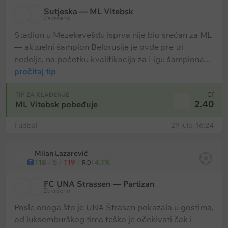
Sutjeska — ML Vitebsk
Završeno
Stadion u Mezekevešdu isprva nije bio srećan za ML
— aktuelni šampion Belorusije je ovde pre tri
nedelje, na početku kvalifikacija za Ligu šampiona...
pročitaj tip
TIP ZA KLAĐENJE
Cf
2.40
ML Vitebsk pobeđuje
Fudbal
29 jula, 16:24
Milan Lazarević
118
/
5
/
119
/
4.1%
T
ROI
FC UNA Strassen — Partizan
Završeno
Posle onoga što je UNA Štrasen pokazala u gostima,
od luksemburškog tima teško je očekivati čak i