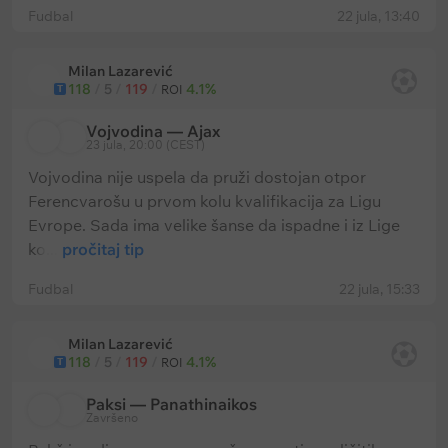
Fudbal
22 jula, 13:40
Milan Lazarević
118
/
5
/
119
/
4.1%
T
ROI
Vojvodina — Ajax
23 jula, 20:00 (CEST)
Vojvodina nije uspela da pruži dostojan otpor
Ferencvarošu u prvom kolu kvalifikacija za Ligu
Evrope. Sada ima velike šanse da ispadne i iz Lige
ko...
pročitaj tip
Fudbal
22 jula, 15:33
Milan Lazarević
118
/
5
/
119
/
4.1%
T
ROI
Paksi — Panathinaikos
Završeno