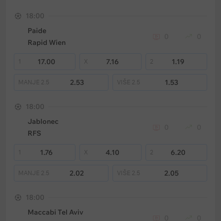
18:00
Paide
0
0
Rapid Wien
17.00
7.16
1.19
1
X
2
2.53
1.53
MANJE
2.5
VIŠE
2.5
18:00
Jablonec
0
0
RFS
1.76
4.10
6.20
1
X
2
2.02
2.05
MANJE
2.5
VIŠE
2.5
18:00
Maccabi Tel Aviv
0
0