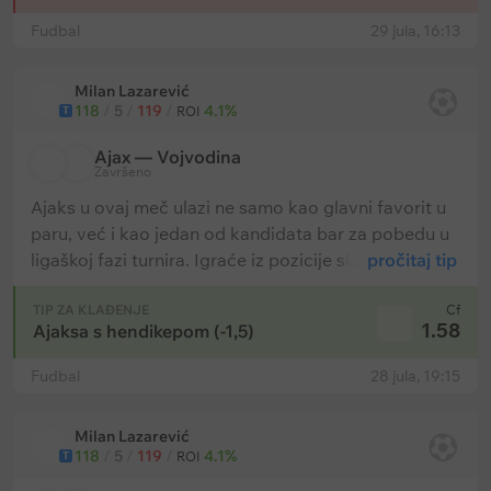
Fudbal
29 jula, 16:13
Milan Lazarević
118
/
5
/
119
/
4.1%
T
ROI
Ajax — Vojvodina
Završeno
Ajaks u ovaj meč ulazi ne samo kao glavni favorit u
paru, već i kao jedan od kandidata bar za pobedu u
ligaškoj fazi turnira. Igraće iz pozicije si...
pročitaj tip
TIP ZA KLAĐENJE
Cf
1.58
Ajaksa s hendikepom (-1,5)
Fudbal
28 jula, 19:15
Milan Lazarević
118
/
5
/
119
/
4.1%
T
ROI