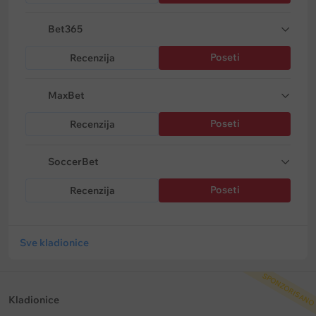
Bet365
Poseti
Recenzija
MaxBet
Poseti
Recenzija
SoccerBet
Poseti
Recenzija
Sve kladionice
SPONZORISANO
Kladionice