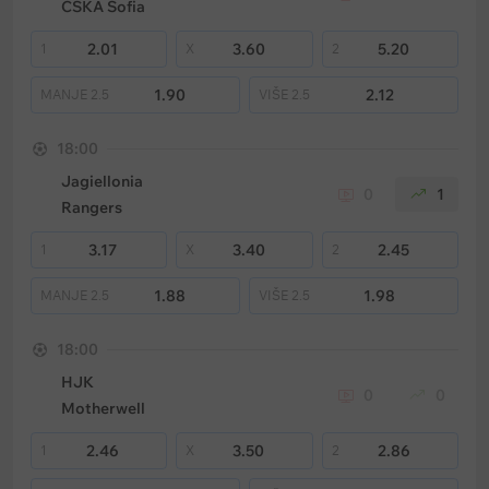
CSKA Sofia
2.01
3.60
5.20
1
X
2
1.90
2.12
MANJE
2.5
VIŠE
2.5
18:00
Jagiellonia
0
1
Rangers
3.17
3.40
2.45
1
X
2
1.88
1.98
MANJE
2.5
VIŠE
2.5
18:00
HJK
0
0
Motherwell
2.46
3.50
2.86
1
X
2