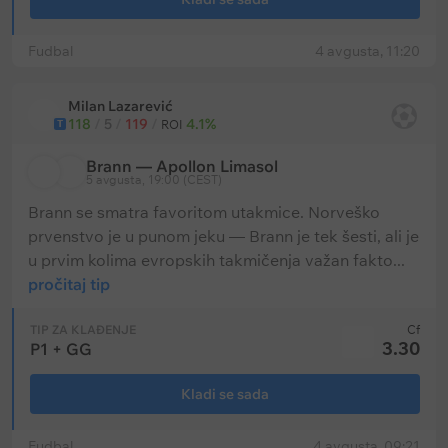
Fudbal
4 avgusta, 11:20
Milan Lazarević
118
/
5
/
119
/
4.1%
T
ROI
Brann — Apollon Limasol
5 avgusta, 19:00 (CEST)
Brann se smatra favoritom utakmice. Norveško
prvenstvo je u punom jeku — Brann je tek šesti, ali je
u prvim kolima evropskih takmičenja važan fakto...
pročitaj tip
TIP ZA KLAĐENJE
Cf
3.30
P1 + GG
Kladi se sada
Fudbal
4 avgusta, 09:21