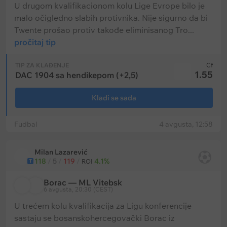
U drugom kvalifikacionom kolu Lige Evrope bilo je
malo očigledno slabih protivnika. Nije sigurno da bi
Twente prošao protiv takođe eliminisanog Tro...
pročitaj tip
TIP ZA KLAĐENJE
Cf
1.55
DAC 1904 sa hendikepom (+2,5)
Kladi se sada
Fudbal
4 avgusta, 12:58
Milan Lazarević
118
/
5
/
119
/
4.1%
T
ROI
Borac — ML Vitebsk
6 avgusta, 20:30 (CEST)
U trećem kolu kvalifikacija za Ligu konferencije
sastaju se bosanskohercegovački Borac iz