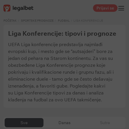
Prijavi se
POČETAK
SPORTSKE PROGNOZE
FUDBAL
LIGA KONFERENCIJE
Liga Konferencije: tipovi i prognoze
UEFA Liga konferencije predstavlja najmlađi
evropski kup, i mesto gde se “autsajderi” bore za
jedan od pehara na Starom kontinentu. Za vas su
obezbeđene Liga Konferencije prognoze koje
pokrivaju i kvalifikacione runde i grupnu fazu, ali i
eliminacione duele - tamo gde se često dešavaju
iznenađenja, a favoriti gube. Pogledajte kakvi
su Liga Konferencije tipovi za danas i analiza
klađenja na fudbal za ovo UEFA takmičenje.
Sve
Danas
Sutra