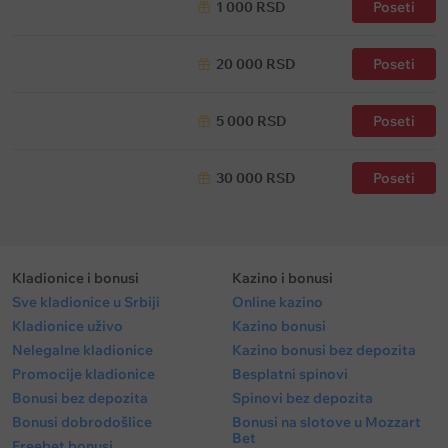
1 000 RSD
Poseti
20 000 RSD
Poseti
5 000 RSD
Poseti
30 000 RSD
Poseti
Kladionice i bonusi
Kazino i bonusi
Sve kladionice u Srbiji
Online kazino
Kladionice uživo
Kazino bonusi
Nelegalne kladionice
Kazino bonusi bez depozita
Promocije kladionice
Besplatni spinovi
Bonusi bez depozita
Spinovi bez depozita
Bonusi dobrodošlice
Bonusi na slotove u Mozzart
Bet
Freebet bonusi