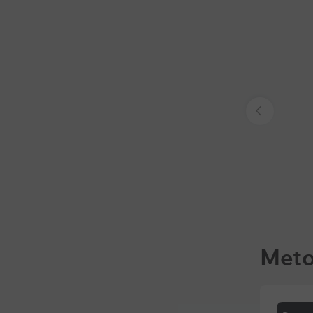
Dobr
Regist
Uplati
Odigr
Dobij
tokom p
Bonus j
registra
Bonus i
Detalji
Meto