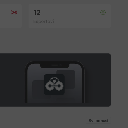
12
Esportovi
Svi bonusi