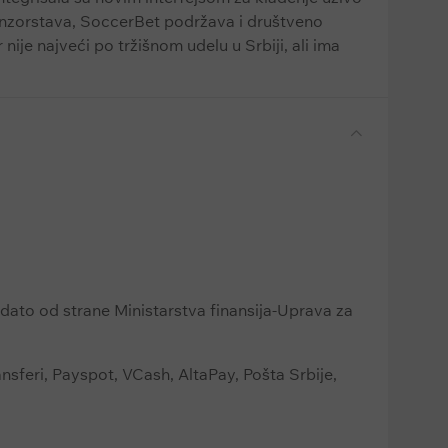
sponzorstava, SoccerBet podržava i društveno
ije najveći po tržišnom udelu u Srbiji, ali ima
ato od strane Ministarstva finansija-Uprava za
nsferi, Payspot, VCash, AltaPay, Pošta Srbije,