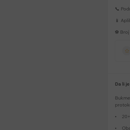
📞 Pod
📱 Apli
⚽️ Bro
Da li 
Bukmej
protoko
20+
Oba