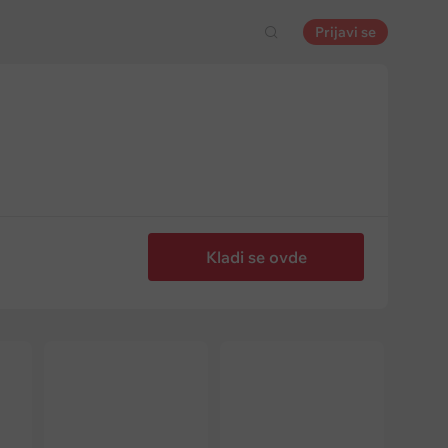
Prijavi se
Kladi se ovde