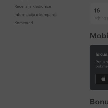
Recenzija kladionice
16
Informacije o kompaniji
Rejting
Komentari
Mobi
Iskusi
Preuzm
bukme
Bonu