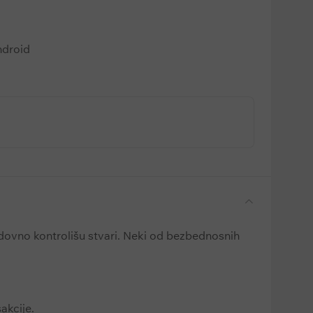
ndroid
ovno kontrolišu stvari. Neki od bezbednosnih
akcije.