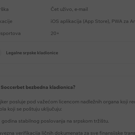
rška
Čet uživo, e-mail
kacije
iOS aplikacija (App Store), PWA za A
j sportova
20+
Legalne srpske kladionice
je Soccerbet bezbedna kladionica?
ker posluje pod važećom licencom nadležnih organa koji red
la koji se poštuju uključuju:
 godina stabilnog poslovanja na srpskom tržištu.
vezna verifikacija ličnih dokumenata za sve finansijske trans