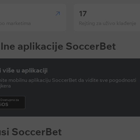
17
 po marketima
Rejting za uživo klađenje
lne aplikacije SoccerBet
 više u aplikaciji
ite mobilnu aplikaciju SoccerBet da vidite sve pogodnosti
jkera
Dostupno za
iOS
si SoccerBet