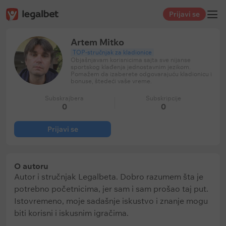
Prijavi se
Artem Mitko
TOP-stručnjak za kladionice
Objašnjavam korisnicima sajta sve nijanse
sportskog klađenja jednostavnim jezikom.
Pomažem da izaberete odgovarajuću kladionicu i
bonuse, štedeći vaše vreme.
Subskrajbera
Subskripcije
0
0
Prijavi se
O autoru
Autor i stručnjak Legalbeta. Dobro razumem šta je
potrebno početnicima, jer sam i sam prošao taj put.
Istovremeno, moje sadašnje iskustvo i znanje mogu
biti korisni i iskusnim igračima.