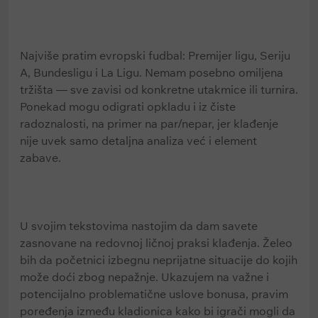
Najviše pratim evropski fudbal: Premijer ligu, Seriju
A, Bundesligu i La Ligu. Nemam posebno omiljena
tržišta — sve zavisi od konkretne utakmice ili turnira.
Ponekad mogu odigrati opkladu i iz čiste
radoznalosti, na primer na par/nepar, jer klađenje
nije uvek samo detaljna analiza već i element
zabave.
U svojim tekstovima nastojim da dam savete
zasnovane na redovnoj ličnoj praksi klađenja. Želeo
bih da početnici izbegnu neprijatne situacije do kojih
može doći zbog nepažnje. Ukazujem na važne i
potencijalno problematične uslove bonusa, pravim
poređenja između kladionica kako bi igrači mogli da