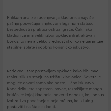
Prilikom analize i ocenjivanja kladionica najviše
pažnje posvećujem njihovom legalnom statusu,
bezbednosti i praktičnosti za igrače. Čak i ako
kladionica ima veliki izbor opklada ili atraktivan
bonus, to nema veliku vrednost ukoliko ne garantuje
stabilne isplate i udobno korisničko iskustvo.
Redovno i sam postavljam opklade kako bih imao
realnu sliku o stanju na tržištu kladionica. Savete je
moguće davati samo ako postoji lično iskustvo.
Kada rizikujete sopstveni novac, razmišljate mnogo
kritičnije: kojoj kladionici poveriti depozit, koji bonus
izabrati za povećanje stanja računa, koliki ulog
postaviti i na šta se kladiti.