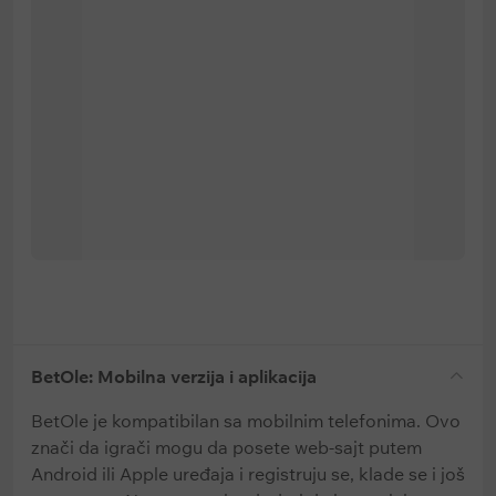
BetOle: Mobilna verzija i aplikacija
BetOle je kompatibilan sa mobilnim telefonima. Ovo
znači da igrači mogu da posete web-sajt putem
Android ili Apple uređaja i registruju se, klade se i još