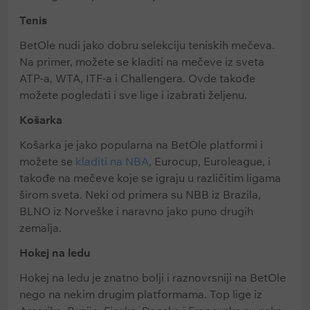
Tenis
BetOle nudi jako dobru selekciju teniskih mečeva.
Na primer, možete se kladiti na mečeve iz sveta
ATP-a, WTA, ITF-a i Challengera. Ovde takođe
možete pogledati i sve lige i izabrati željenu.
Košarka
Košarka je jako popularna na BetOle platformi i
možete se
kladiti na NBA
, Eurocup, Euroleague, i
takođe na mečeve koje se igraju u različitim ligama
širom sveta. Neki od primera su NBB iz Brazila,
BLNO iz Norveške i naravno jako puno drugih
zemalja.
Hokej na ledu
Hokej na ledu je znatno bolji i raznovrsniji na BetOle
nego na nekim drugim platformama. Top lige iz