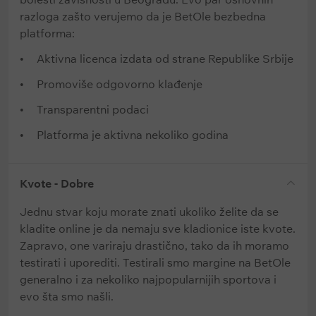
razloga zašto verujemo da je BetOle bezbedna
platforma:
Aktivna licenca izdata od strane Republike Srbije
Promoviše odgovorno klađenje
Transparentni podaci
Platforma je aktivna nekoliko godina
Kvote - Dobre
Jednu stvar koju morate znati ukoliko želite da se
kladite online je da nemaju sve kladionice iste kvote.
Zapravo, one variraju drastično, tako da ih moramo
testirati i uporediti. Testirali smo margine na BetOle
generalno i za nekoliko najpopularnijih sportova i
evo šta smo našli.