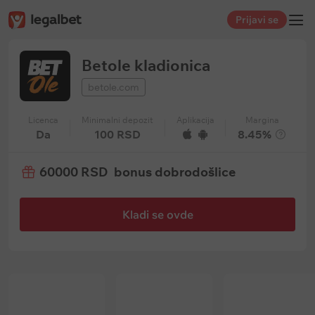
Prijavi se
Betole kladionica
betole.com
Licenca
Minimalni depozit
Aplikacija
Margina
Da
100 RSD
8.45%
60000 RSD bonus dobrodošlice
Kladi se ovde