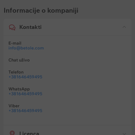
Informacije o kompaniji
Kontakti
E-mail
info@betole.com
Chat uživo
Telefon
+381646459495
WhatsApp
+381646459495
Viber
+381646459495
Licenca