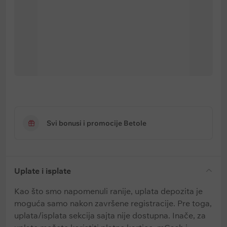
Svi bonusi i promocije Betole
Uplate i isplate
Kao što smo napomenuli ranije, uplata depozita je
moguća samo nakon završene registracije. Pre toga,
uplata/isplata sekcija sajta nije dostupna. Inače, za