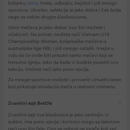
košarku,
tenis
, hokej, odbojku, bejzbol i još mnogo
sportova. Ukratko, selekcija je jako dobra i čak bolja
nego na nekim drugim kladionicama.
Izbor mečeva je jako dobar, kao što možete i
očekivati. Na primer, možete naći Vietnam U19
Championship Women, košarkaške mečeve iz
australijske lige NBL i još mnogo ostalih. Imajte u
vidu da će ovde biti prisutni samo mečevi koji se
trenutno igraju, tako da kada vi budete posetili ovu
sekciju, možete naći jako puno opcija.
Za mnoge sportove možete i proveriti virtuelni teren
koji prikazuje simulaciju meča u realnom vremenu.
Zvanični sajt BetOle
Zvanični sajt ove kladionice je jako zanimljiv. U
suštini, ima puno opcija i korisnici mogu sa lakoćom
naći ono što žele. Ovo se odnosi na igrače koji već