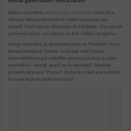
BetOle glavni račun i bonus računi
Nakon završene
registracije na BetOle
imate dva
računa. Na prvom možete videti iznos koji ste
uplatili i koji vam je dostupan za klađenje. Ovo je vaš
primarni račun i svi dobici će biti vidljivi na njemu.
Drugi račun koji je dostupan zove se FreeBet i tu su
bonus sredstva. Naime, ovaj sajt nudi bonus
dobrodošlice i još nekoliko promocija koje su jako
zanimljive i mnogi igrači su ih iskoristili. Možete
posetiti stranicu “Promo” da biste videli sve validne
bonuse koje možete iskoristiti.