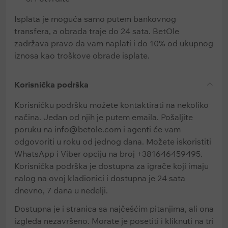
Isplata je moguća samo putem bankovnog
transfera, a obrada traje do 24 sata. BetOle
zadržava pravo da vam naplati i do 10% od ukupnog
iznosa kao troškove obrade isplate.
Korisnička podrška
Korisničku podršku možete kontaktirati na nekoliko
načina. Jedan od njih je putem emaila. Pošaljite
poruku na
info@betole.com
i agenti će vam
odgovoriti u roku od jednog dana. Možete iskoristiti
WhatsApp i Viber opciju na broj +381646459495.
Korisnička podrška je dostupna za igrače koji imaju
nalog na ovoj kladionici i dostupna je 24 sata
dnevno, 7 dana u nedelji.
Dostupna je i stranica sa najčešćim pitanjima, ali ona
izgleda nezavršeno. Morate je posetiti i kliknuti na tri