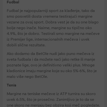
Fudbal
Fudbal je najpopularniji sport za klađenje, tako da
smo posvetili dosta vremena testirajući margine
vezane za ovaj sport. Dobra vest je da su one blago
bolje nego inače. Naime, margine su tipično oko
4.9%, što je dobro. Testirali smo margine na mečeve
iz Premijer lige, internacionalnih mečeva i uvek
dobili slične rezultate.
Ako dodamo da BetOle nudi jako puno mečeva iz
sveta fudbala i da možete naći jako retke ili manje
poznate lige, ovo je definitivno veliki plus. Mnoge
kladionice imaju margine koje su oko 5%-6%, što je
malo više nego BetOle.
Tenis
Margine na teniske mečeve iz ATP turnira su skoro
uvek 6.5%, što je prosečno. Zanimljivo je to da se
one skoro ne menjaju bez obzira koji meč pogledate.