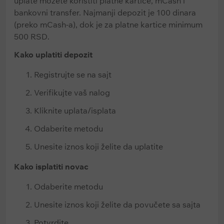
uplate možete koristiti platne kartice, mCash i
bankovni transfer. Najmanji depozit je 100 dinara
(preko mCash-a), dok je za platne kartice minimum
500 RSD.
Kako uplatiti depozit
Registrujte se na sajt
Verifikujte vaš nalog
Kliknite uplata/isplata
Odaberite metodu
Unesite iznos koji želite da uplatite
Kako isplatiti novac
Odaberite metodu
Unesite iznos koji želite da povučete sa sajta
Potvrdite