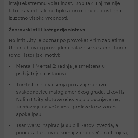
imaju ekstremnu volatilnost. Dobitak u njima nije
lako ostvariti, ali multiplikatori mogu da dostignu
izuzetno visoke vrednosti.
Žanrovski stil i kategorije slotova
Nolimit City je poznat po provokativnim zapletima.
U ponudi ovog provajdera nalaze se vesterni, horor
teme i istorijski motivi:
Mental i Mental 2: radnja je smeštena u
psihijatrijsku ustanovu.
Tombstone: ova serija prikazuje surovu
svakodnevicu malog američkog grada. Likovi iz
Nolimit City slotova učestvuju u pucnjavama,
završavaju na vešalima i prolaze kroz zombi-
apokalipsu.
Tsar Wars: inspiracija su bili Ratovi zvezda, ali
princeza Leia ovde sumnjivo podseća na Lenjina,