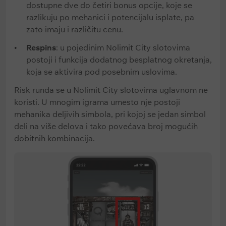
dostupne dve do četiri bonus opcije, koje se
razlikuju po mehanici i potencijalu isplate, pa
zato imaju i različitu cenu.
Respins
: u pojedinim Nolimit City slotovima
postoji i funkcija dodatnog besplatnog okretanja,
koja se aktivira pod posebnim uslovima.
Risk runda se u Nolimit City slotovima uglavnom ne
koristi. U mnogim igrama umesto nje postoji
mehanika deljivih simbola, pri kojoj se jedan simbol
deli na više delova i tako povećava broj mogućih
dobitnih kombinacija.