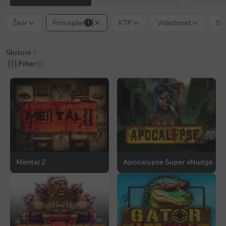
Pogledaj sve
Žanr
Provajder
RTP
Volatilnost
Spe
1
RTP
manje od 96%
0
Slotovi
7
96%
6
Filter
2
97% i više
1
Volatilnost
Niska
0
Srednja
0
Visoka
7
Mental 2
Apocalypse Super xNudge
Specijalnosti
Wild
7
Besplatni spinovi
7
Složeni simbol
6
Bonus igra
7