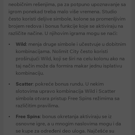
neobičnim rešenjima, pa za potpuno upoznavanje sa
igrom ponekad treba malo više vremena. Studio
često koristi deljive simbole, kolone sa promenljivim
brojem redova i bonus funkcije koje se aktiviraju na
različite načine. U njihovim igrama mogu se naći:
Wild
: menja druge simbole i učestvuje u dobitnim
kombinacijama. Nolimit City često koristi
proširujući Wild, koji se širi na celu kolonu ako na
taj način može da formira makar jednu isplativu
kombinaciju.
Scatter
: pokreće bonus rundu. U nekim
slotovima upravo kombinacija Wild i Scatter
simbola otvara pristup Free Spins režimima sa
različitim pravilima.
Free Spins
: bonus okretanja aktiviraju se iz
osnovne igre, a u mnogim naslovima mogu i da
se kupe za određeni deo uloga. Najčešće su