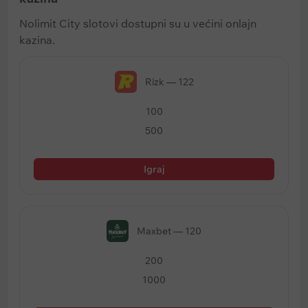
Nolimit City slotovi dostupni su u većini onlajn
kazina.
Rizk — 122
100
500
Igraj
Maxbet — 120
200
1000