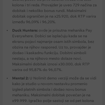
kolona i tri reda. Provajder je uveo 729 načina za
dobitak i nekoliko bonus rundi. Maksimalni
dobitak ograničen je na x25.920, dok RTP varira
između 96,09% i 96,20%.
Duck Hunters:
ovde je prisutna mehanika Pay
Everywhere. Dobici se isplaćuju kada se na
ekranu pojavi najmanje osam istih simbola, bez
obzira na njihov raspored. Uz to, provajder je
dodao i kaskadnu funkciju. Dobitni simboli
nestaju, a na njihovo mesto dolaze novi.
Maksimalni dobitak iznosi x30.000, dok RTP
varira od 95,87% do 96,07%.
Mental 2:
U Nolimit demo verziji može da se vidi
kako je studio u novom nastavku promenio
izgled platnih simbola i dodao novu bonus
mehaniku. Maksimalni dobitak povećan je na
x99.999. Igračko polje sastoji se od pet kolona