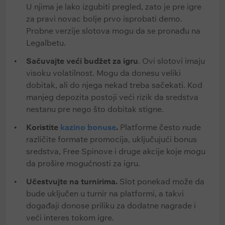
U njima je lako izgubiti pregled, zato je pre igre
za pravi novac bolje prvo isprobati demo.
Probne verzije slotova mogu da se pronađu na
Legalbetu.
Sačuvajte veći budžet za igru
. Ovi slotovi imaju
visoku volatilnost. Mogu da donesu veliki
dobitak, ali do njega nekad treba sačekati. Kod
manjeg depozita postoji veći rizik da sredstva
nestanu pre nego što dobitak stigne.
Koristite
kazino bonuse
.
Platforme često nude
različite formate promocija, uključujući bonus
sredstva, Free Spinove i druge akcije koje mogu
da prošire mogućnosti za igru.
Učestvujte na turnirima.
Slot ponekad može da
bude uključen u turnir na platformi, a takvi
događaji donose priliku za dodatne nagrade i
veći interes tokom igre.