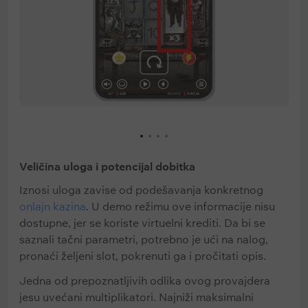
Veličina uloga i potencijal dobitka
Iznosi uloga zavise od podešavanja konkretnog
onlajn kazina
. U demo režimu ove informacije nisu
dostupne, jer se koriste virtuelni krediti. Da bi se
saznali tačni parametri, potrebno je ući na nalog,
pronaći željeni slot, pokrenuti ga i pročitati opis.
Jedna od prepoznatljivih odlika ovog provajdera
jesu uvećani multiplikatori. Najniži maksimalni