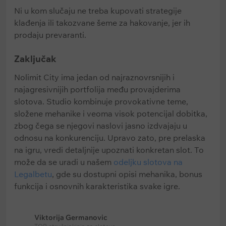
Ni u kom slučaju ne treba kupovati strategije
klađenja ili takozvane šeme za hakovanje, jer ih
prodaju prevaranti.
Zaključak
Nolimit City ima jedan od najraznovrsnijih i
najagresivnijih portfolija među provajderima
slotova. Studio kombinuje provokativne teme,
složene mehanike i veoma visok potencijal dobitka,
zbog čega se njegovi naslovi jasno izdvajaju u
odnosu na konkurenciju. Upravo zato, pre prelaska
na igru, vredi detaljnije upoznati konkretan slot. To
može da se uradi u našem
odeljku slotova na
Legalbetu
, gde su dostupni opisi mehanika, bonus
funkcija i osnovnih karakteristika svake igre.
Viktorija Germanovic