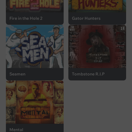
Respini
4
Pogledaj sve
Fire in the Hole 2
Gator Hunters
Linije isplate
do 10
0
10-25
0
25-100
0
više od 100
7
Seamen
Tombstone R.I.P
Minimalna opklada
do 0,1
0
od 0,1 do 0,2
2
od 0,2 do 1
5
1 i više
0
Maksimalna opklada
Mental