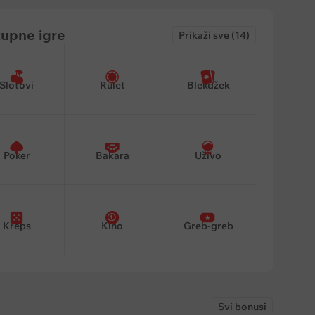
upne igre
Prikaži sve (14)
Slotovi
Rulet
Blekdžek
Poker
Bakara
Uživo
Kreps
Kino
Greb-greb
Svi bonusi