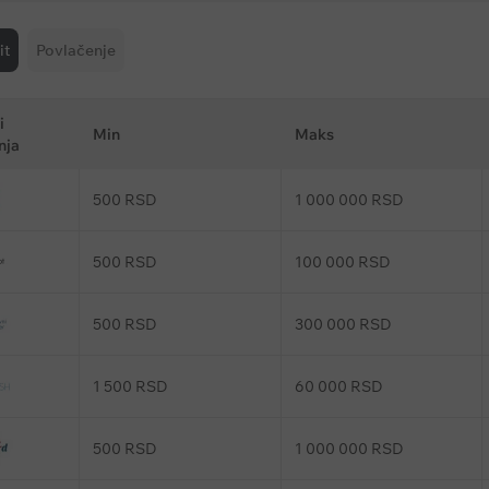
Povlačenje
it
i
Min
Maks
nja
500 RSD
1 000 000 RSD
500 RSD
100 000 RSD
500 RSD
300 000 RSD
1 500 RSD
60 000 RSD
500 RSD
1 000 000 RSD