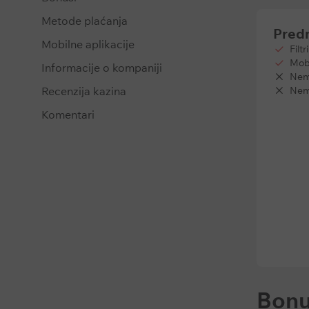
Metode plaćanja
Predn
Mobilne aplikacije
Filt
Mobi
Informacije o kompaniji
Nem
Recenzija kazina
Nem
Komentari
Bonu