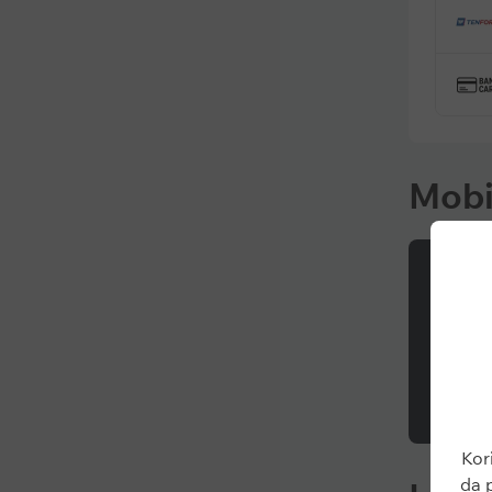
Mobi
Iskusi
Preuzm
svim p
Kor
da 