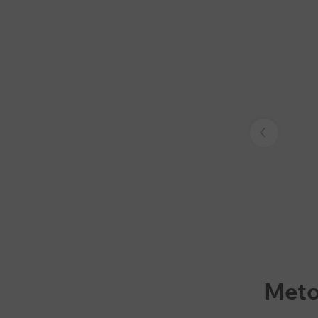
Preu
bespl
Uplati
preuzim
Tvoj 
maksim
Uloži
slotovim
Nakon
dostupn
Detalji
Meto