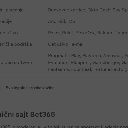
ini plaćanja
Bankovne kartice, Okto Cash, Pay Spo
kacije
Android, iOS
ino uživo
Poker, Rulet, Blekdžek, Bakara, TV igre
isnička podrška
Čet uživo i e-mail
Pragmatic Play, Playtech, Amusnet, G
vajderi softvera
Evolution, Blueprint, Gameburger, Ga
Fantasma, Four Leaf, Fortune Factory
Sva legalna srpska kazina
ični sajt Bet365
t365 je moderan, ali više fokusiran na sportsko klađenje nego