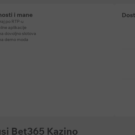
osti i mane
Dost
riraj po RTP-u
lne aplikacije
a dovoljno slotova
a demo moda
si Bet365 Kazino