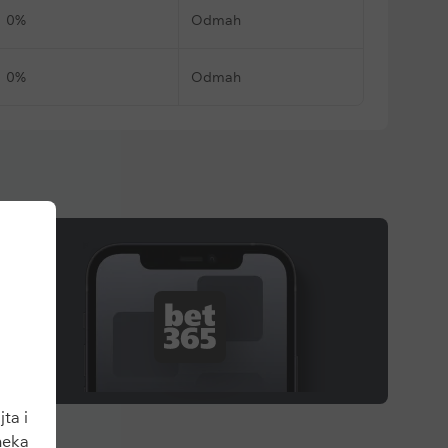
0%
Odmah
0%
Odmah
ta i
neka