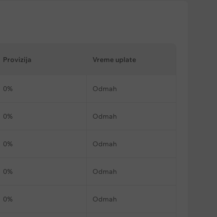
Provizija
Vreme uplate
0%
Odmah
0%
Odmah
0%
Odmah
0%
Odmah
0%
Odmah