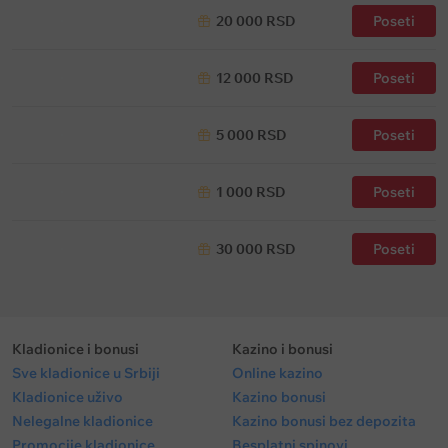
20 000 RSD
Poseti
12 000 RSD
Poseti
5 000 RSD
Poseti
1 000 RSD
Poseti
30 000 RSD
Poseti
Kladionice i bonusi
Kazino i bonusi
Sve kladionice u Srbiji
Online kazino
Kladionice uživo
Kazino bonusi
Nelegalne kladionice
Kazino bonusi bez depozita
Promocije kladionice
Besplatni spinovi