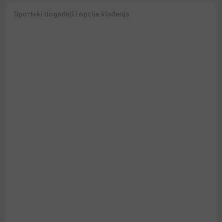
Sportski događaji i opcije klađenja