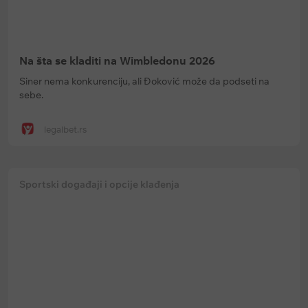
Na šta se kladiti na Wimbledonu 2026
Siner nema konkurenciju, ali Đoković može da podseti na
sebe.
legalbet.rs
Sportski događaji i opcije klađenja