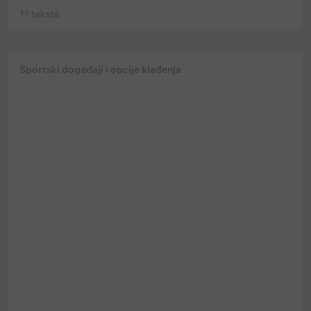
11 teksta
Sportski događaji i opcije klađenja