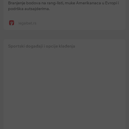
Branjenje bodova na rang-listi, muke Amerikanaca u Evropi i
podrška autsajderima.
legalbet.rs
Sportski događaji i opcije klađenja