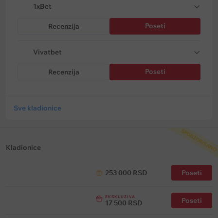
1xBet
Poseti
Recenzija
Vivatbet
Poseti
Recenzija
Sve kladionice
SPONZORISANO
Kladionice
253 000 RSD
Poseti
EKSKLUZIVA
Poseti
17 500 RSD