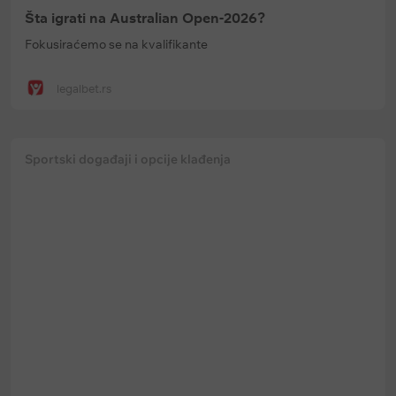
Šta igrati na Australian Open-2026?
Fokusiraćemo se na kvalifikante
legalbet.rs
Sportski događaji i opcije klađenja