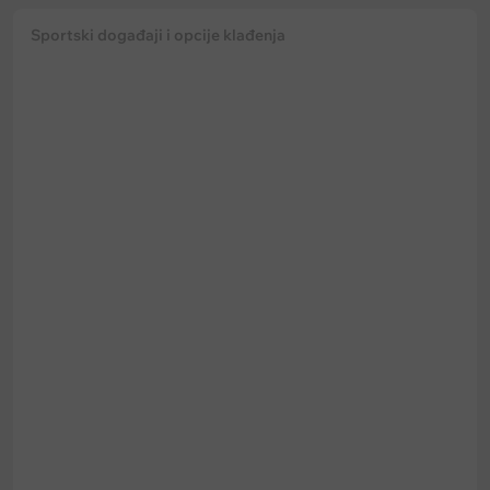
Sportski događaji i opcije klađenja