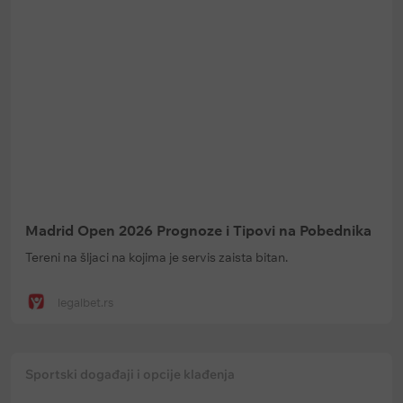
Madrid Open 2026 Prognoze i Tipovi na Pobednika
Tereni na šljaci na kojima je servis zaista bitan.
legalbet.rs
Sportski događaji i opcije klađenja