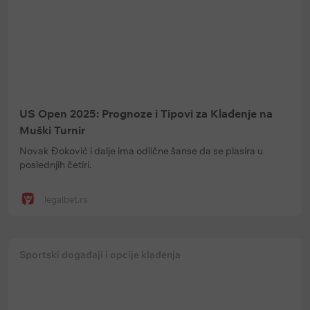
US Open 2025: Prognoze i Tipovi za Klađenje na
Muški Turnir
Novak Đoković i dalje ima odlične šanse da se plasira u
poslednjih četiri.
legalbet.rs
Sportski događaji i opcije klađenja