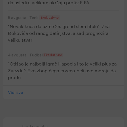
da usledi u velikom okršaju protiv FIFA
5 avgusta
Tenis
Ekskluzivno
“Novak kuca da uzme 25. grend slem titulu“: Zna
Đokovića od ranog detinjstva, a sad prognozira
veliku stvar
4 avgusta
Fudbal
Ekskluzivno
“Otišao je najbolji igrač Hapoela i to je veliki plus za
Zvezdu“: Evo zbog čega crveno-beli ovo moraju da
prođu
Vidi sve
Tvoj komentar