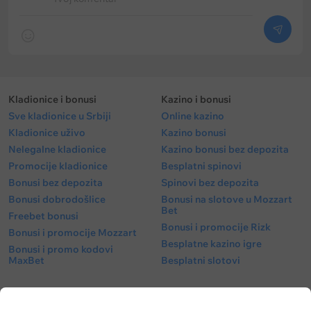
Kladionice i bonusi
Kazino i bonusi
Sve kladionice u Srbiji
Online kazino
Kladionice uživo
Kazino bonusi
Nelegalne kladionice
Kazino bonusi bez depozita
Promocije kladionice
Besplatni spinovi
Bonusi bez depozita
Spinovi bez depozita
Bonusi dobrodošlice
Bonusi na slotove u Mozzart
Bet
Freebet bonusi
Bonusi i promocije Rizk
Bonusi i promocije Mozzart
Besplatne kazino igre
Bonusi i promo kodovi
MaxBet
Besplatni slotovi
Tipovi
Meč centar
Besplatni tipovi
Fudbal kvote