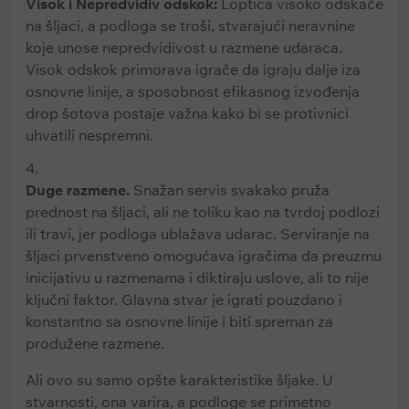
Visok i Nepredvidiv odskok:
Loptica visoko odskače
na šljaci, a podloga se troši, stvarajući neravnine
koje unose nepredvidivost u razmene udaraca.
Visok odskok primorava igrače da igraju dalje iza
osnovne linije, a sposobnost efikasnog izvođenja
drop šotova postaje važna kako bi se protivnici
uhvatili nespremni.
Duge razmene.
Snažan servis svakako pruža
prednost na šljaci, ali ne toliku kao na tvrdoj podlozi
ili travi, jer podloga ublažava udarac. Serviranje na
šljaci prvenstveno omogućava igračima da preuzmu
inicijativu u razmenama i diktiraju uslove, ali to nije
ključni faktor. Glavna stvar je igrati pouzdano i
konstantno sa osnovne linije i biti spreman za
produžene razmene.
Ali ovo su samo opšte karakteristike šljake. U
stvarnosti, ona varira, a podloge se primetno