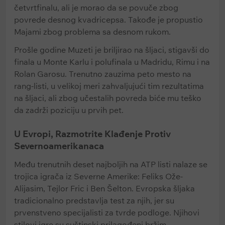
četvrtfinalu, ali je morao da se povuče zbog
povrede desnog kvadricepsa. Takođe je propustio
Majami zbog problema sa desnom rukom.
Prošle godine Muzeti je briljirao na šljaci, stigavši do
finala u Monte Karlu i polufinala u Madridu, Rimu i na
Rolan Garosu. Trenutno zauzima peto mesto na
rang-listi, u velikoj meri zahvaljujući tim rezultatima
na šljaci, ali zbog učestalih povreda biće mu teško
da zadrži poziciju u prvih pet.
U Evropi, Razmotrite Klađenje Protiv
Severnoamerikanaca
Među trenutnih deset najboljih na ATP listi nalaze se
trojica igrača iz Severne Amerike: Feliks Ože-
Alijasim, Tejlor Fric i Ben Šelton. Evropska šljaka
tradicionalno predstavlja test za njih, jer su
prvenstveno specijalisti za tvrde podloge. Njihovi
stilovi igre su suštinski prilagođeni bržim