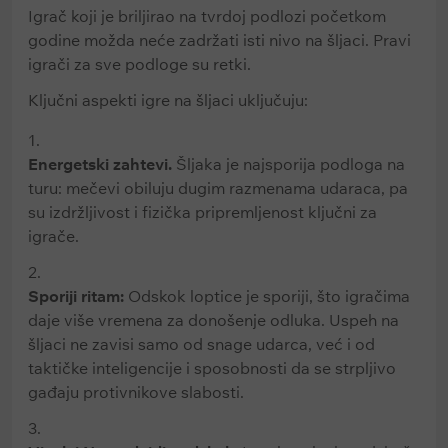
Igrač koji je briljirao na tvrdoj podlozi početkom
godine možda neće zadržati isti nivo na šljaci. Pravi
igrači za sve podloge su retki.
Ključni aspekti igre na šljaci uključuju:
Energetski zahtevi.
Šljaka je najsporija podloga na
turu: mečevi obiluju dugim razmenama udaraca, pa
su izdržljivost i fizička pripremljenost ključni za
igrače.
Sporiji ritam:
Odskok loptice je sporiji, što igračima
daje više vremena za donošenje odluka. Uspeh na
šljaci ne zavisi samo od snage udarca, već i od
taktičke inteligencije i sposobnosti da se strpljivo
gađaju protivnikove slabosti.