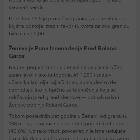
sačuvati servis
Dodatno, 22,5 je prosečna granica, a za mečeve u
kojima postoje izraziti favoriti, kvota na ovu granicu
biće iznad 2,00.
Ženeva je Puna Iznenađenja Pred Roland
Garos
Na prvi pogled, turnir u Ženevi ne deluje naročito
zanimljivo: niska kategorija ATP 250 i sastav
učesnika koji nije najjači. Ipak, autsajderi ovde
napreduju, što je tipično za takmičenja koja se
održavaju pred grend slemove — odmah nakon
Ženeve počinje Roland Garos.
Tokom poslednjih pet godina u Ženevi, odigrana su
133 meča, u kojima su autsajderi pobedili 54 puta
(40,6%). Uz tako visok procenat, nije iznenađujuće
što je klađenje na čiste pobede autsajdera na ovom