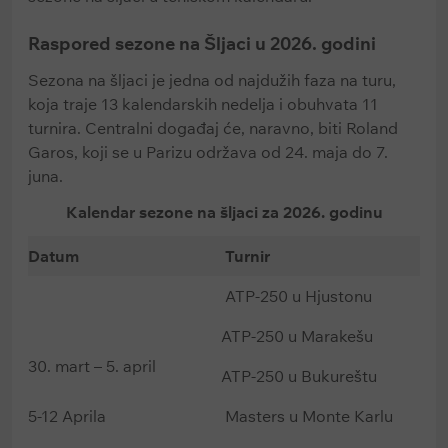
Raspored sezone na Šljaci u 2026. godini
Sezona na šljaci je jedna od najdužih faza na turu,
koja traje 13 kalendarskih nedelja i obuhvata 11
turnira. Centralni događaj će, naravno, biti Roland
Garos, koji se u Parizu održava od 24. maja do 7.
juna.
Kalendar sezone na šljaci za 2026. godinu
Datum
Turnir
ATP-250 u Hjustonu
ATP-250 u Marakešu
30. mart – 5. april
ATP-250 u Bukureštu
5-12 Aprila
Masters u Monte Karlu