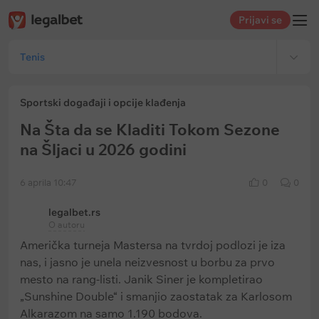
Prijavi se
Tenis
Sportski događaji i opcije klađenja
Na Šta da se Kladiti Tokom Sezone
na Šljaci u 2026 godini
6 aprila 10:47
0
0
legalbet.rs
O autoru
Američka turneja Mastersa na tvrdoj podlozi je iza
nas, i jasno je unela neizvesnost u borbu za prvo
mesto na rang-listi. Janik Siner je kompletirao
„Sunshine Double“ i smanjio zaostatak za Karlosom
Alkarazom na samo 1.190 bodova.