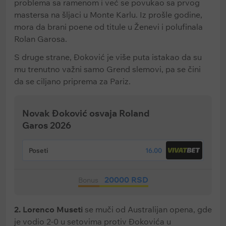
problema sa ramenom i već se povukao sa prvog
mastersa na šljaci u Monte Karlu. Iz prošle godine,
mora da brani poene od titule u Ženevi i polufinala
Rolan Garosa.
S druge strane, Đoković je više puta istakao da su
mu trenutno važni samo Grend slemovi, pa se čini
da se ciljano priprema za Pariz.
Novak Đoković osvaja Roland
Garos 2026
Poseti
16.00
20000 RSD
Bonus
2. Lorenco Museti
se muči od Australijan opena, gde
je vodio 2-0 u setovima protiv Đokovića u