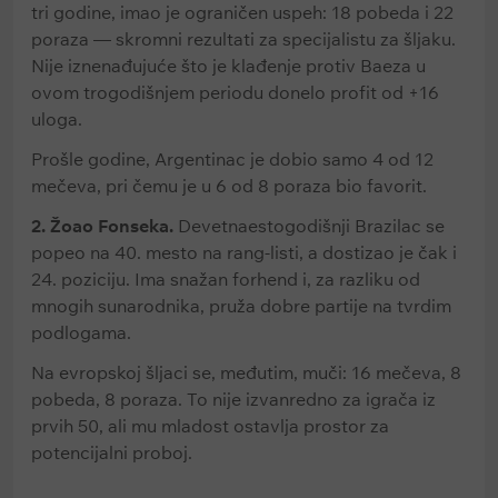
tri godine, imao je ograničen uspeh: 18 pobeda i 22
poraza — skromni rezultati za specijalistu za šljaku.
Nije iznenađujuće što je klađenje protiv Baeza u
ovom trogodišnjem periodu donelo profit od +16
uloga.
Prošle godine, Argentinac je dobio samo 4 od 12
mečeva, pri čemu je u 6 od 8 poraza bio favorit.
2. Žoao Fonseka.
Devetnaestogodišnji Brazilac se
popeo na 40. mesto na rang-listi, a dostizao je čak i
24. poziciju. Ima snažan forhend i, za razliku od
mnogih sunarodnika, pruža dobre partije na tvrdim
podlogama.
Na evropskoj šljaci se, međutim, muči: 16 mečeva, 8
pobeda, 8 poraza. To nije izvanredno za igrača iz
prvih 50, ali mu mladost ostavlja prostor za
potencijalni proboj.