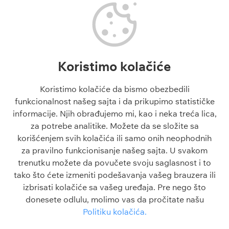
Tipovi fudbal
Fudbalske utakmice danas
Tipovi košarka
Superliga Srbije
Tenis tipovi
Liga Šampiona
Evroliga tipovi
Liga Evrope
NBA tipovi
Liga Konferencija
Koristimo kolačiće
Liga Šampiona tipovi
Engleska Premijer Liga
Liga Evrope tipovi
La Liga
Koristimo kolačiće da bismo obezbedili
Tiket dana
funkcionalnost našeg sajta i da prikupimo statističke
Besplatni tipovi 1x2
informacije. Njih obrađujemo mi, kao i neka treća lica,
za potrebe analitike. Možete da se složite sa
Članci
O sajtu
korišćenjem svih kolačića ili samo onih neophodnih
Blogovi
O nama
za pravilno funkcionisanje našeg sajta. U svakom
Škola klađenja
Kontakt
trenutku možete da povučete svoju saglasnost i to
Kazino škola
Odgovorno igranje
tako što ćete izmeniti podešavanja vašeg brauzera ili
Sve o sportu
Politika privatnosti
izbrisati kolačiće sa vašeg uređaja. Pre nego što
FAQ
Uslovi korišćenja
donesete odlulu, molimo vas da pročitate našu
Politika kolačića
Politiku kolačića.