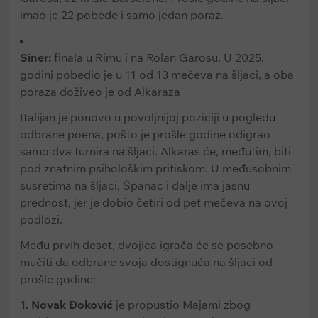
imao je 22 pobede i samo jedan poraz.
Siner:
finala u Rimu i na Rolan Garosu. U 2025.
godini pobedio je u 11 od 13 mečeva na šljaci, a oba
poraza doživeo je od Alkaraza
Italijan je ponovo u povoljnijoj poziciji u pogledu
odbrane poena, pošto je prošle godine odigrao
samo dva turnira na šljaci. Alkaras će, međutim, biti
pod znatnim psihološkim pritiskom. U međusobnim
susretima na šljaci, Španac i dalje ima jasnu
prednost, jer je dobio četiri od pet mečeva na ovoj
podlozi.
Među prvih deset, dvojica igrača će se posebno
mučiti da odbrane svoja dostignuća na šljaci od
prošle godine:
1.
Novak Đoković
je propustio Majami zbog