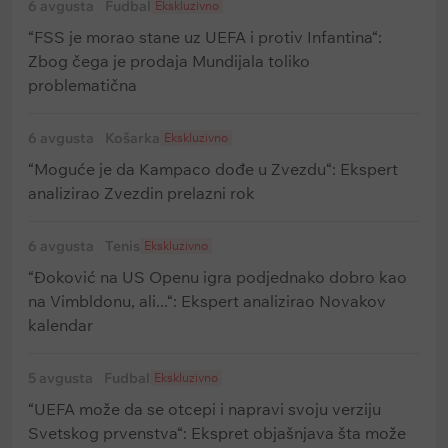
6 avgusta
Fudbal
Ekskluzivno
“FSS je morao stane uz UEFA i protiv Infantina“:
Zbog čega je prodaja Mundijala toliko
problematična
6 avgusta
Košarka
Ekskluzivno
“Moguće je da Kampaco dođe u Zvezdu“: Ekspert
analizirao Zvezdin prelazni rok
6 avgusta
Tenis
Ekskluzivno
“Đoković na US Openu igra podjednako dobro kao
na Vimbldonu, ali...“: Ekspert analizirao Novakov
kalendar
5 avgusta
Fudbal
Ekskluzivno
“UEFA može da se otcepi i napravi svoju verziju
Svetskog prvenstva“: Ekspret objašnjava šta može