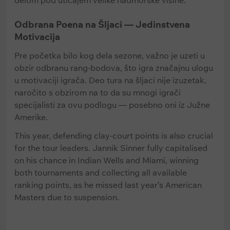
delom pod uticajem velike nadmorske visine.
Odbrana Poena na Šljaci — Jedinstvena
Motivacija
Pre početka bilo kog dela sezone, važno je uzeti u
obzir odbranu rang-bodova, što igra značajnu ulogu
u motivaciji igrača. Deo tura na šljaci nije izuzetak,
naročito s obzirom na to da su mnogi igrači
specijalisti za ovu podlogu — posebno oni iz Južne
Amerike.
This year, defending clay-court points is also crucial
for the tour leaders. Jannik Sinner fully capitalised
on his chance in Indian Wells and Miami, winning
both tournaments and collecting all available
ranking points, as he missed last year’s American
Masters due to suspension.