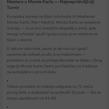
Masters u Monte Karlu — Najnepridviljiviji
Turnir
Evropska turneja na šljaci obuhvata tri Mastersa:
Monte Karlo, Rim i Madrid. Monte Karlo se posebno
izdvaja — to je prvi prestižni događaj u seriji, gde
mnogi vrhunski igrači igraju svoje prve mečeve na
šljaci u sezoni.
U takvim uslovima, jasno je da nisu svi igrači
spremni da odmah pruže svoj maksimum —
potrebno je vreme za prilagođavanje na šljaku. Zbog
toga je Monte Karlo često profitabilan za klađenje
na autsajdere u prvom kolu:
Tokom protekla tri izdanja odigrana su 72 meča
prvog kola, a autsajderi su pobedili 32 puta — što je
stopa uspešnosti od 44,4%.