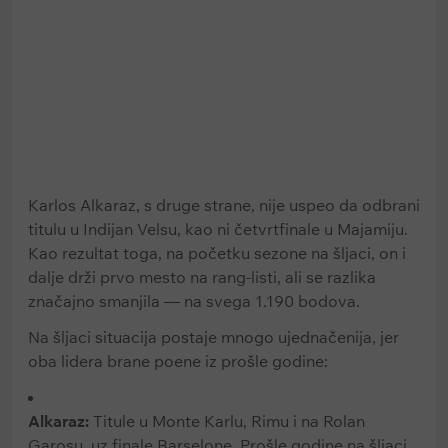
Karlos Alkaraz, s druge strane, nije uspeo da odbrani
titulu u Indijan Velsu, kao ni četvrtfinale u Majamiju.
Kao rezultat toga, na početku sezone na šljaci, on i
dalje drži prvo mesto na rang-listi, ali se razlika
značajno smanjila — na svega 1.190 bodova.
Na šljaci situacija postaje mnogo ujednačenija, jer
oba lidera brane poene iz prošle godine:
Alkaraz:
Titule u Monte Karlu, Rimu i na Rolan
Garosu, uz finale Barselone. Prošle godine na šljaci