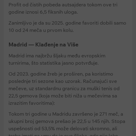
Profit od čistih pobeda autsajdera tokom ove tri
godine iznosi 6,5 fiksnih uloga.
Zanimljivo je da su 2025. godine favoriti dobili samo
10 od 24 meča u prvom kolu.
Madrid — Klađenje na Više
Madrid ima najbržu šljaku među evropskim
turnirima, što statistika jasno potvrđuje.
Od 2023. godine žreb je proširen, pa koristimo
poslednje tri sezone kao uzorak. Računajući sve
mečeve, uz standardnu granicu za muški tenis od
22,5 gemova (koja može biti niža u mečevima sa
izrazitim favoritima):
Tokom tri godine u Madridu završeno je 271 meč, a
ukupni broj gemova prešao je 22,5 u 145 njih. Stopa
uspešnosti od 53,5% može delovati skromno, ali
treba imati na umu da je ovo šljaka, gde nije lako