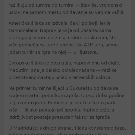
razlikuju od turnira do turnira — štaviše, vremenski
uslovi na samom mestu održavanja su veoma važni.
Američka šljaka se izdvaja, čak i po boji, jer je
tamnozelena. Napravljena je od bazalta: sama
podloga je veoma brza sa niskim odskokom, što
više podseća na tvrde terene. Na ATP turu, samo
jedan turnir se igra na njoj — u Hjustonu.
Evropska šljaka je poznatija, napravljena od cigle.
Međutim, ona je daleko od ujednačene — razlike
prvenstveno nastaju usled vremenskih uslova.
Na primer, turnir na šljaci u Bukureštu održava se
krajem marta i početkom aprila. U ovo doba godine
u glavnom gradu Rumunije je sveže i često pada
kiša — šljaka postaje još sporija, loptice teže, a
izdržljivost postaje presudan faktor za igrače
U Madridu je, s druge strane, šljaka konstantno brza,