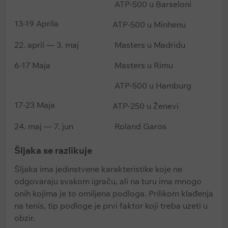
ATP-500 u Barseloni
13-19 Aprila
ATP-500 u Minhenu
22. april — 3. maj
Masters u Madridu
6-17 Maja
Masters u Rimu
ATP-500 u Hamburg
17-23 Maja
ATP-250 u Ženevi
24. maj — 7. jun
Roland Garos
Šljaka se razlikuje
Šljaka ima jedinstvene karakteristike koje ne
odgovaraju svakom igraču, ali na turu ima mnogo
onih kojima je to omiljena podloga. Prilikom klađenja
na tenis, tip podloge je prvi faktor koji treba uzeti u
obzir.