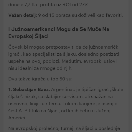
donele 7,7 flat profita uz ROI od 27%
Važan detalj:
9 od 15 poraza su doživeli kao favoriti.
I Južnoamerikanci Mogu da Se Muče Na
Evropskoj Šljaci
Čovek bi mogao pretpostaviti da će južnoamerički
igrači, kao specijalisti za šljaku, dosledno postizati
uspehe na ovoj podlozi. Međutim, evropski uslovi
nisu idealni za mnoge od njih.
Dva takva igrača u top 50 su:
1. Sebastijan Baez.
Argentinac je tipičan igrač „škole
šljake”: nizak, sa slabijim servisom, ali snažan na
osnovnoj liniji i u riternu. Tokom karijere je osvojio
šest ATP titula na šljaci, od kojih četiri u Južnoj
Americi.
Na evropskoj prolećnoj turneji na šljaci u poslednje