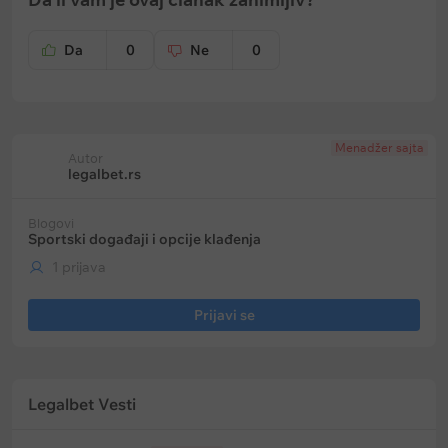
Da
0
Ne
0
Menadžer sajta
Autor
legalbet.rs
Blogovi
Sportski događaji i opcije klađenja
1 prijava
Prijavi se
Legalbet Vesti