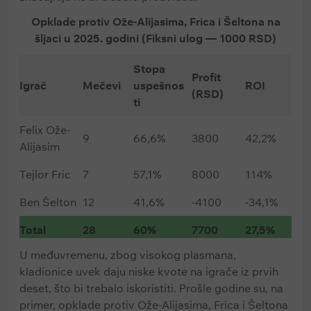
Opklade protiv Ože-Alijasima, Frica i Šeltona na
šljaci u 2025. godini (Fiksni ulog — 1000 RSD)
Stopa
Profit
Igrač
Mečevi
uspešnos
ROI
(RSD)
ti
Felix Ože-
9
66,6%
3800
42,2%
Alijasim
Tejlor Fric
7
57,1%
8000
114%
Ben Šelton
12
41,6%
-4100
-34,1%
Total
28
60%
7700
27,5%
U međuvremenu, zbog visokog plasmana,
kladionice uvek daju niske kvote na igrače iz prvih
deset, što bi trebalo iskoristiti. Prošle godine su, na
primer, opklade protiv Ože-Alijasima, Frica i Šeltona