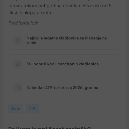
turniru tokom pet godina donelo nešto više od 5
fiksnih uloga profita.
Pročitajte još:
Najbolje legalne kladionice za klađenje na
tenis
Svi bonusi kod licenciranih kladionica
Kalendar ATP turnira za 2026. godinu
Tenis
ATP
Da li vam je ovaj članak zanimljiv?