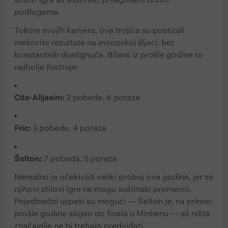
podlogama.
Tokom svojih karijera, ova trojica su postizali
mešovite rezultate na evropskoj šljaci, bez
konstantnih dostignuća. Bilans iz prošle godine to
najbolje ilustruje:
Ože-Alijasim:
3 pobede, 6 poraza
Fric:
3 pobede, 4 poraza
Šelton:
7 pobeda, 5 poraza
Nerealno je očekivati veliki proboj ove godine, jer se
njihovi stilovi igre ne mogu suštinski promeniti.
Pojedinačni uspesi su mogući — Šelton je, na primer,
prošle godine stigao do finala u Minhenu — ali ništa
značajnije ne bi trebalo predviđati.