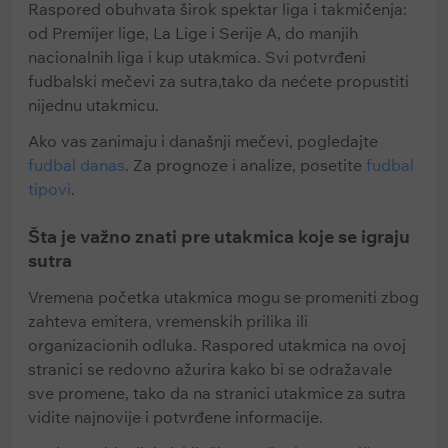
Raspored obuhvata širok spektar liga i takmičenja:
od Premijer lige, La Lige i Serije A, do manjih
nacionalnih liga i kup utakmica. Svi potvrđeni
fudbalski mečevi za sutra,tako da nećete propustiti
nijednu utakmicu.
Ako vas zanimaju i današnji mečevi, pogledajte
fudbal danas
. Za prognoze i analize, posetite
fudbal
tipovi
.
Šta je važno znati pre utakmica koje se igraju
sutra
Vremena početka utakmica mogu se promeniti zbog
zahteva emitera, vremenskih prilika ili
organizacionih odluka. Raspored utakmica na ovoj
stranici se redovno ažurira kako bi se odražavale
sve promene, tako da na stranici utakmice za sutra
vidite najnovije i potvrđene informacije.