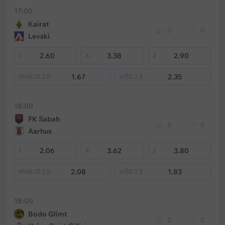
17:00
Kairat
0
0
Levski
2.60
3.38
2.90
1
X
2
1.67
2.35
MANJE 2.5
VIŠE 2.5
18:00
FK Sabah
0
0
Aarhus
2.06
3.62
3.80
1
X
2
2.08
1.83
MANJE 2.5
VIŠE 2.5
18:00
Bodo Glimt
0
0