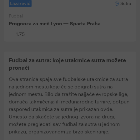
Lazarević
Sutra
Fudbal
Prognoza za meč Lyon — Sparta Praha
1.75
Fudbal za sutra: koje utakmice sutra možete
pronaći
Ova stranica spaja sve fudbalske utakmice za sutra
na jednom mestu koje će se odigrati sutra na
jednom mestu. Bilo da tražite najjače evropske lige,
domaća takmičenja ili međunarodne turnire, potpun
raspored utakmica za sutra je prikazan ovde.
Umesto da skačete sa jednog izvora na drugi,
možete pregledati sav fudbal za sutra u jednom
prikazu, organizovanom za brzo skeniranje..