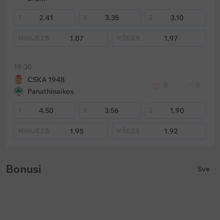
2.41
3.35
3.10
1
X
2
1.87
1.97
MANJE 2.5
VIŠE 2.5
19:30
CSKA 1948
0
0
Panathinaikos
4.50
3.56
1.90
1
X
2
1.95
1.92
MANJE 2.5
VIŠE 2.5
Bonusi
Sve
17500 RSD
1 000 000 RSD u 
spinovima
1xBet: Bonus do 17 500 RSD za prvi
Soccerbet: Nedelja provajdera –
depozit
Mystery drops