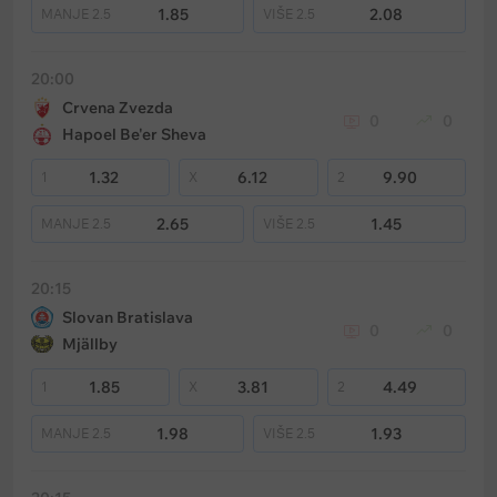
1.85
2.08
MANJE 2.5
VIŠE 2.5
20:00
Crvena Zvezda
0
0
Hapoel Be'er Sheva
1.32
6.12
9.90
1
X
2
2.65
1.45
MANJE 2.5
VIŠE 2.5
20:15
Slovan Bratislava
0
0
Mjällby
1.85
3.81
4.49
1
X
2
1.98
1.93
MANJE 2.5
VIŠE 2.5