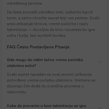
određenog termina.
Da biste pronašli određeni meč, izaberite ligu ili
turnir, a zatim otvorite susret koji vas zanima. Svaki
unos prikazuje timove, vreme početka i naziv
takmičenja — dovoljno da brzo razumete ko igra
sutra i kada, bez suvišnih koraka.
FAQ Često Postavljena Pitanja
Gde mogu da vidim tačno vreme početka
utakmica sutra?
Svaki susret naveden na ovoj stranici prikazuje
potvrđeno vreme početka utakmice. Vremena se
ažuriraju čim dođe do zvanične promene u
rasporedu.
Kako da proverim u kom takmičenju se igra