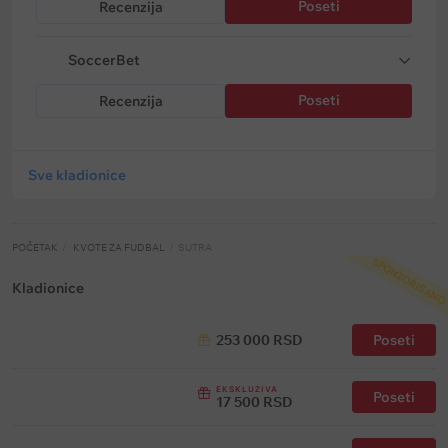
Poseti
Recenzija
SoccerBet
Poseti
Recenzija
Sve kladionice
POČETAK
KVOTE ZA FUDBAL
SUTRA
SPONZORISANO
Kladionice
253 000 RSD
Poseti
EKSKLUZIVA
Poseti
17 500 RSD