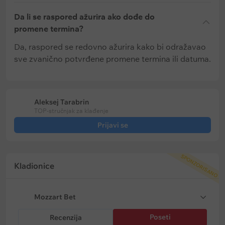
Da li se raspored ažurira ako dođe do
promene termina?
Da, raspored se redovno ažurira kako bi odražavao
sve zvanično potvrđene promene termina ili datuma.
Aleksej Tarabrin
TOP-stručnjak za klađenje
Prijavi se
SPONZORISANO
Kladionice
Mozzart Bet
Poseti
Recenzija