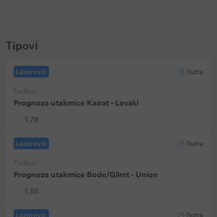
Ističe:
bez vremenskog ograničenja
Ističe:
bez vremenskog ograničenja
Tipovi
Lazarević
Sutra
Fudbal
Prognoza utakmice Kairat - Levski
1.78
Lazarević
Sutra
Fudbal
Prognoza utakmice Bode/Glimt - Union
1.55
Lazarević
Sutra