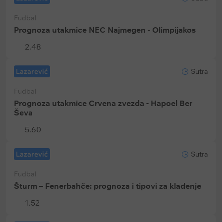
Fudbal
Prognoza utakmice NEC Najmegen - Olimpijakos
2.48
Lazarević
Sutra
Fudbal
Prognoza utakmice Crvena zvezda - Hapoel Ber
Ševa
5.60
Lazarević
Sutra
Fudbal
Šturm – Fenerbahče: prognoza i tipovi za klađenje
1.52