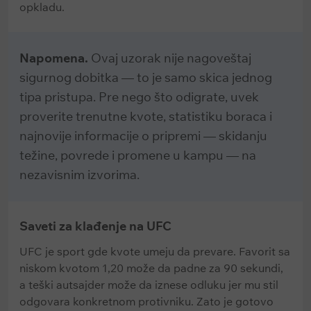
opkladu.
Napomena.
Ovaj uzorak nije nagoveštaj
sigurnog dobitka — to je samo skica jednog
tipa pristupa. Pre nego što odigrate, uvek
proverite trenutne kvote, statistiku boraca i
najnovije informacije o pripremi — skidanju
težine, povrede i promene u kampu — na
nezavisnim izvorima.
Saveti za klađenje na UFC
UFC je sport gde kvote umeju da prevare. Favorit sa
niskom kvotom 1,20 može da padne za 90 sekundi,
a teški autsajder može da iznese odluku jer mu stil
odgovara konkretnom protivniku. Zato je gotovo