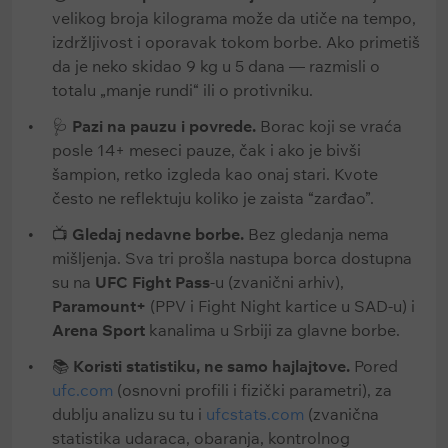
velikog broja kilograma može da utiče na tempo,
izdržljivost i oporavak tokom borbe. Ako primetiš
da je neko skidao 9 kg u 5 dana — razmisli o
totalu „manje rundi“ ili o protivniku.
🩺
Pazi na pauzu i povrede.
Borac koji se vraća
posle 14+ meseci pauze, čak i ako je bivši
šampion, retko izgleda kao onaj stari. Kvote
često ne reflektuju koliko je zaista “zarđao”.
📺
Gledaj nedavne borbe.
Bez gledanja nema
mišljenja. Sva tri prošla nastupa borca dostupna
su na
UFC Fight Pass
-u (zvanični arhiv),
Paramount+
(PPV i Fight Night kartice u SAD-u) i
Arena Sport
kanalima u Srbiji za glavne borbe.
📚
Koristi statistiku, ne samo hajlajtove.
Pored
ufc.com
(osnovni profili i fizički parametri), za
dublju analizu su tu i
ufcstats.com
(zvanična
statistika udaraca, obaranja, kontrolnog