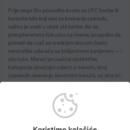
Prije nego što ponudite kvote za UFC borbe ili
koristite bilo koji alat za kreiranje opklada,
važno je uzeti u obzir stil borbe. Ko se
preopterećeno fokusira na imena, propušta da
primeti da rvač sa srednjim skorom često
neutrališe udarača sa briljantnom karijerom — i
obrnuto. Mereći prosečne statističke
kategorije (značajni udarci u minutu, broj
uspešnih obaranja, kontrolni minuti), uz dva-tri
pogleda na nedavne mečeve, redovan kladilac
može da dobije potpuniji kontekst za
sopstvenu procenu, umesto da se oslanja
samo na kvotu i skor borca.
Koristimo kolačiće
Velike UFC borbe u 2026. Godini