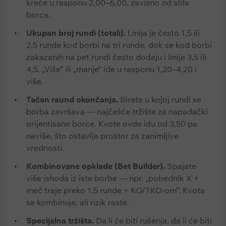
kreće u rasponu 2,00–6,00, zavisno od stila
borca.
Ukupan broj rundi (totali).
Linija je često 1,5 ili
2,5 runde kod borbi na tri runde, dok se kod borbi
zakazanih na pet rundi često dodaju i linije 3,5 ili
4,5. „Više“ ili „manje“ ide u rasponu 1,20–4,20 i
više.
Tačan raund okončanja.
Birate u kojoj rundi se
borba završava — najčešće tržište za napadački
orijentisane borce. Kvote ovde idu od 3,50 pa
naviše, što ostavlja prostor za zanimljive
vrednosti.
Kombinovane opklade (Bet Builder).
Spajate
više ishoda iz iste borbe — npr. „pobednik X +
meč traje preko 1,5 runde + KO/TKO-om“. Kvota
se kombinuje, ali rizik raste.
Specijalna tržišta.
Da li će biti rušenja, da li će biti