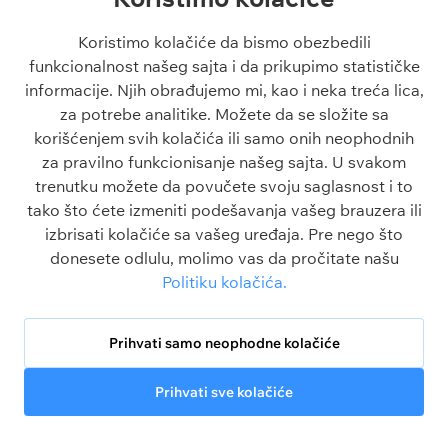
UFC u 2026. godini nudi nabijen raspored — od
Koristimo kolačiće da bismo obezbedili
Fight Night kartica u APEX-u do velikih PPV
funkcionalnost našeg sajta i da prikupimo statističke
događaja u Las Vegasu, Vašingtonu i Bakuu. Pošto
informacije. Njih obrađujemo mi, kao i neka treća lica,
se kalendar stalno dopunjava, a glavne borbe znaju
za potrebe analitike. Možete da se složite sa
da se promene zbog povreda i izmena kartice,
korišćenjem svih kolačića ili samo onih neophodnih
najpouzdaniji pregled svih potvrđenih termina i
za pravilno funkcionisanje našeg sajta. U svakom
mečeva nalaziš u
zvaničnom UFC kalendaru
.
trenutku možete da povučete svoju saglasnost i to
tako što ćete izmeniti podešavanja vašeg brauzera ili
Prati naše najave pred svaku veću karticu —
izbrisati kolačiće sa vašeg uređaja. Pre nego što
analiziramo glavne borbe, favorite i kvote kod
donesete odlulu, molimo vas da pročitate našu
licenciranih
kladionica u Srbiji
.
Politiku kolačića.
⚖️ Odgovorno klađenje
Prihvati samo neophodne kolačiće
UFC klađenje je vrlo nepredvidivo — favoriti
Prihvati sve kolačiće
padaju, a borbe se znaju završiti u prvih 60
sekundi. Zbog toga je kontrola uloga i vremena
Utakmice
Kladionice
Tipovi
Bonusi