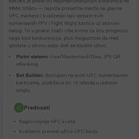
Bet365 je jedna od najprepoznatljivijih kladionica na
MMA tržištu — najniža prosečna marža na glavne
UFC markete i kvalitetan lajv-stream svih
numerisanih PPV i Fight Night kartica uz aktivan
nalog. To u praksi znači više kvote za istu prognozu
nego kod konkurencije, plus mogućnost da meč
gledate u okviru sajta dok se kladite uživo.
Platni sistemi:
Visa/Mastercard/Dina, IPS QR,
eBanking.
Bet Builder:
dostupan na svim UFC numerisanim
karticama, podržava do 10 ishoda u jednom
singlu.
Prednosti
Najpovoljnije UFC kvote
Kvalitetni prenosi uživo UFC borbi