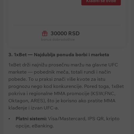
Kladiti se ovde
30000 RSD
bonus dobrodošlice
3. 1xBet — Najdublja ponuda borbi i marketa
1xBet drži najnižu prosečnu maržu na glavne UFC
markete — pobednik meča, totali rundi i način
pobede. To u praksi znači više kvote za istu
prognozu nego kod konkurencije. Pored toga, 1xBet
pokriva i regionalne MMA promocije (KSW,FNC,
Oktagon, ARES), što je korisno ako pratite MMA
klađenje i izvan UFC-a.
Platni sistemi:
Visa/Mastercard, IPS QR, kripto
opcije, eBanking.