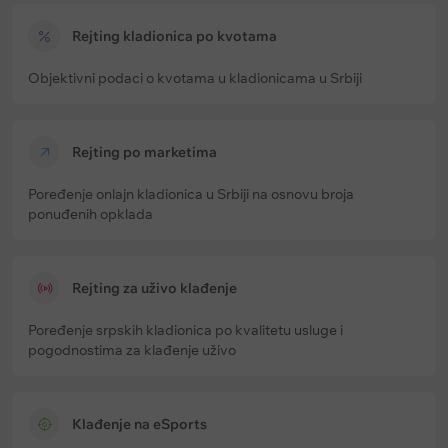
Rejting kladionica po kvotama
Objektivni podaci o kvotama u kladionicama u Srbiji
Rejting po marketima
Poređenje onlajn kladionica u Srbiji na osnovu broja
ponuđenih opklada
Rejting za uživo klađenje
Poređenje srpskih kladionica po kvalitetu usluge i
pogodnostima za klađenje uživo
Klađenje na eSports