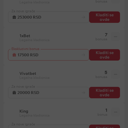
bonusa
Legalna kladionica
Za nove igrače
Kladiti se
253000 RSD
ovde
7
1xBet
bonusa
Legalna kladionica
Ekskluzivni bonus
Kladiti se
17500 RSD
ovde
5
Vivatbet
bonusa
Legalna kladionica
Za nove igrače
Kladiti se
20000 RSD
ovde
1
King
bonus
Legalna kladionica
Za nove igrače