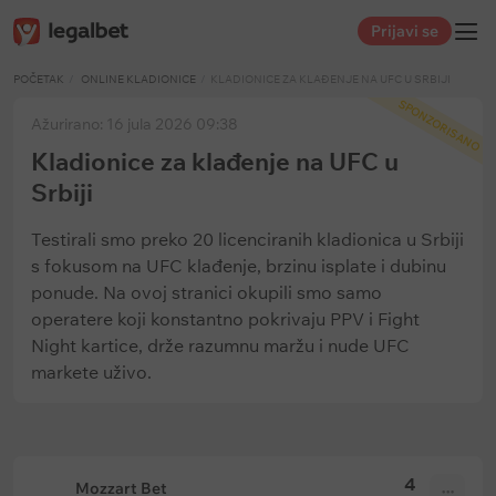
Prijavi se
POČETAK
ONLINE KLADIONICE
KLADIONICE ZA KLAĐENJE NA UFC U SRBIJI
SPONZORISANO
Ažurirano: 16 jula 2026 09:38
Kladionice za klađenje na UFC u
Srbiji
Testirali smo preko 20 licenciranih kladionica u Srbiji
s fokusom na UFC klađenje, brzinu isplate i dubinu
ponude. Na ovoj stranici okupili smo samo
operatere koji konstantno pokrivaju PPV i Fight
Night kartice, drže razumnu maržu i nude UFC
markete uživo.
4
Mozzart Bet