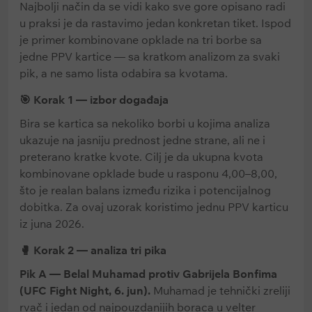
Najbolji način da se vidi kako sve gore opisano radi
u praksi je da rastavimo jedan konkretan tiket. Ispod
je primer kombinovane opklade na tri borbe sa
jedne PPV kartice — sa kratkom analizom za svaki
pik, a ne samo lista odabira sa kvotama.
🎯 Korak 1 — izbor događaja
Bira se kartica sa nekoliko borbi u kojima analiza
ukazuje na jasniju prednost jedne strane, ali ne i
preterano kratke kvote. Cilj je da ukupna kvota
kombinovane opklade bude u rasponu 4,00–8,00,
što je realan balans između rizika i potencijalnog
dobitka. Za ovaj uzorak koristimo jednu PPV karticu
iz juna 2026.
🥊 Korak 2 — analiza tri pika
Pik A — Belal Muhamad protiv Gabrijela Bonfima
(UFC Fight Night, 6. jun).
Muhamad je tehnički zreliji
rvač i jedan od najpouzdanijih boraca u velter