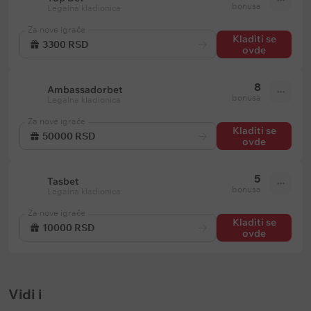
bonusa
Legalna kladionica
Za nove igrače
Kladiti se
3300 RSD
ovde
8
Ambassadorbet
bonusa
Legalna kladionica
Za nove igrače
Kladiti se
50000 RSD
ovde
5
Tasbet
bonusa
Legalna kladionica
Za nove igrače
Kladiti se
10000 RSD
ovde
Vidi i