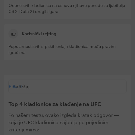
Ocene svih kladionica na osnovu njihove ponude za ljubitelje
CS 2, Dota 2 i drugih igara
Korisnički rejting
Popularnost svih srpskih onlajn kladionica među pravim
igračima
Sadržaj
Top 4 kladionice za klađenje na UFC
Po našem testu, ovako izgleda kratak odgovor —
koja je UFC kladionica najbolja po pojedinim
kriterijumima: