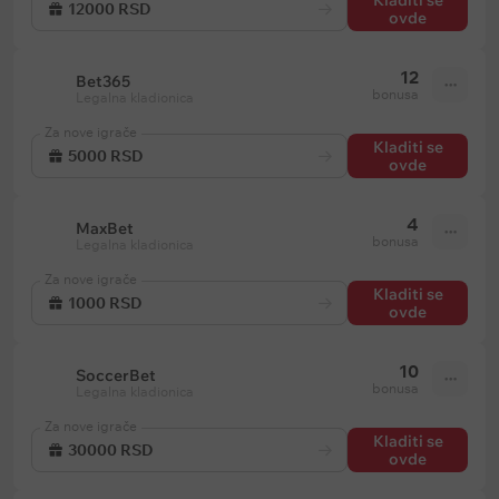
Kladiti se
12000 RSD
ovde
12
Bet365
bonusa
Legalna kladionica
Za nove igrače
Kladiti se
5000 RSD
ovde
4
MaxBet
bonusa
Legalna kladionica
Za nove igrače
Kladiti se
1000 RSD
ovde
10
SoccerBet
bonusa
Legalna kladionica
Za nove igrače
Kladiti se
30000 RSD
ovde