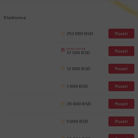
SPONZORISANO
Kladionice
253 000 RSD
Poseti
EKSKLUZIVA
Poseti
17 500 RSD
12 000 RSD
Poseti
1 000 RSD
Poseti
20 000 RSD
Poseti
5 000 RSD
Poseti