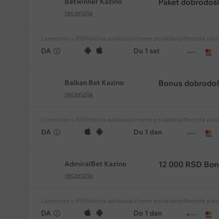
Betwinner Kazino
Paket dobrodošl
recenzija
Licenciran u RS
Mobilna aplikacija
Vreme povlačenja
Metode plać
DA
Do 1 sat
Balkan Bet Kazino
Bonus dobrodošl
recenzija
Licenciran u RS
Mobilna aplikacija
Vreme povlačenja
Metode plać
DA
Do 1 dan
AdmiralBet Kazino
12 000 RSD Bon
recenzija
Licenciran u RS
Mobilna aplikacija
Vreme povlačenja
Metode plać
DA
Do 1 dan