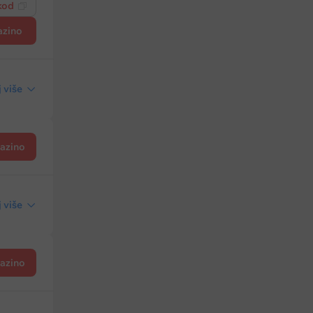
kod
azino
 više
kazino
 više
kazino