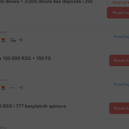
0 dinara + 3.000 dinara bez depozita i 250
Kopiraj 
Poseti k
anja
Pročitaj
+6
 150 000 RSD + 150 FS
Poseti 
anja
Pročitaj
+3
 RSD i 777 besplatnih spinova
Poseti 
anja