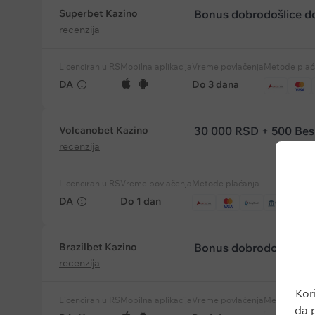
Superbet Kazino
Bonus dobrodošlice d
recenzija
Licenciran u RS
Mobilna aplikacija
Vreme povlačenja
Metode plać
DA
Do 3 dana
Volcanobet Kazino
30 000 RSD + 500 Bes
recenzija
Licenciran u RS
Vreme povlačenja
Metode plaćanja
DA
Do 1 dan
+1
Brazilbet Kazino
Bonus dobrodošlice 10
recenzija
Kor
Licenciran u RS
Mobilna aplikacija
Vreme povlačenja
Metode plać
da 