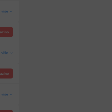
 više
kazino
 više
kazino
 više