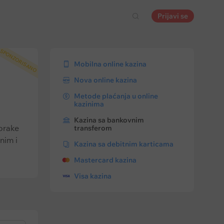
Prijavi se
SPONZORISANO
Mobilna online kazina
Nova online kazina
Metode plaćanja u online
kazinima
o
Kazina sa bankovnim
korake
transferom
nim i
Kazina sa debitnim karticama
Mastercard kazina
Visa kazina