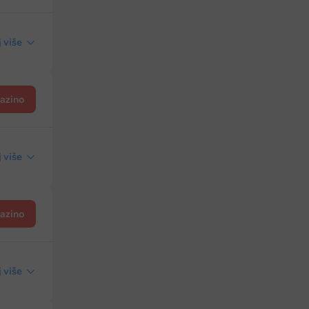
 više
kazino
 više
kazino
 više