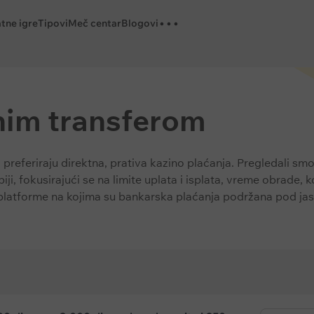
…
tne igre
Tipovi
Meč centar
Blogovi
nim transferom
 preferiraju direktna, prativa kazino plaćanja. Pregledali sm
i, fokusirajući se na limite uplata i isplata, vreme obrade, 
e platforme na kojima su bankarska plaćanja podržana pod jas