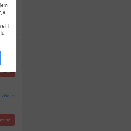
njem
nje
kazino
a ili
lu,
 više
kazino
 više
kazino