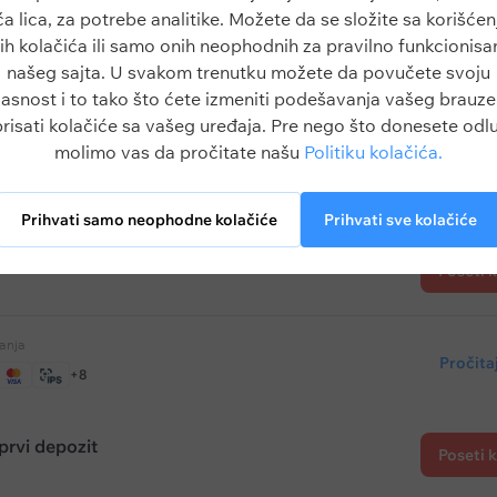
ća lica, za potrebe analitike. Možete da se složite sa korišće
ih kolačića ili samo onih neophodnih za pravilno funkcionisa
našeg sajta. U svakom trenutku možete da povučete svoju
o 10 000 RSD
Poseti 
asnost i to tako što ćete izmeniti podešavanja vašeg brauzer
brisati kolačiće sa vašeg uređaja. Pre nego što donesete odlu
molimo vas da pročitate našu
Politiku kolačića.
Pročitaj
Prihvati samo neophodne kolačiće
Prihvati sve kolačiće
o 26.000 RSD
Poseti 
anja
Pročitaj
+8
rvi depozit
Poseti 