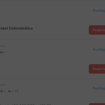
Pročitaj
Paket Dobrodošlice
Poseti 
anja
Pročitaj
Poseti 
anja
Pročitaj
+1