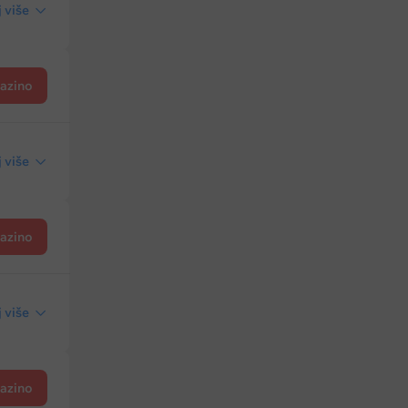
 više
kazino
 više
kazino
 više
kazino