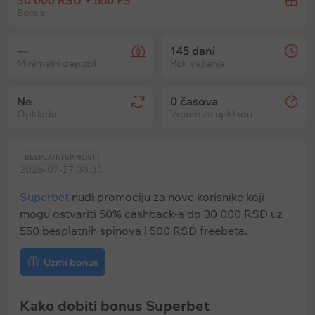
Bonus
—
145 dani
Minimalni depozit
Rok važenja
Ne
0 časova
Opklada
Vreme za opkladu
BESPLATNI SPINOVI
2026-07-27 08:33
Superbet
nudi promociju za nove korisnike koji
mogu ostvariti 50% cashback-a do 30 000 RSD uz
550 besplatnih spinova i 500 RSD freebeta.
Uzmi bonus
Kako dobiti bonus Superbet