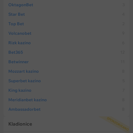
OktagonBet
3
Star Bet
4
Top Bet
2
Volcanobet
9
Rizk kazino
6
Bet365
12
Betwinner
11
Mozzart kazino
8
Superbet kazino
5
King kazino
7
Meridianbet kazino
8
Ambassadorbet
8
SPONZORISANO
Kladionice