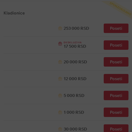
SPONZORISANO
Kladionice
253 000 RSD
Poseti
EKSKLUZIVA
Poseti
17 500 RSD
20 000 RSD
Poseti
12 000 RSD
Poseti
5 000 RSD
Poseti
1 000 RSD
Poseti
30 000 RSD
Poseti