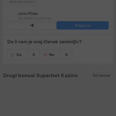
BESPLATNI SPINOVI
Janis Plisko
Top ekspert za bonuse
Prijavi se
Da li vam je ovaj članak zanimljiv?
Da
0
Ne
0
Drugi bonusi Superbet Kazino
Svi bonusi