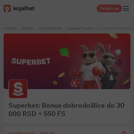
Prijavi se
POČETAK
BONUSI
KAZINO BONUSI
SUPERBET KAZINO
SUPERBET: BONUS DOBR
Superbet: Bonus dobrodošlice do 30
000 RSD + 550 FS
30 000 RSD + 550 FS