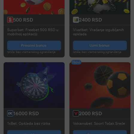
500 RSD
2400 RSD
Superbet: Freebet 500 RSD u
Vivatbet: Vraćanje izgubljenih
mobilnoj aplikaciji
opklada
Preuzmi bonus
Uzmi bonus
Ističe:
bez vremenskog ograničenja
Ističe:
bez vremenskog ograničenja
Novi
16000 RSD
2000 RSD
1xBet: Opklada bez rizika
Volcanobet: Sport Točak Sreće