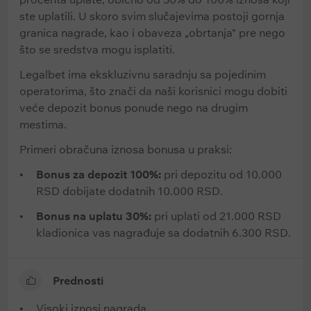
ste uplatili. U skoro svim slučajevima postoji gornja
granica nagrade, kao i obaveza „obrtanja" pre nego
što se sredstva mogu isplatiti.
Legalbet ima ekskluzivnu saradnju sa pojedinim
operatorima, što znači da naši korisnici mogu dobiti
veće depozit bonus ponude nego na drugim
mestima.
Primeri obračuna iznosa bonusa u praksi:
Bonus za depozit 100%:
pri depozitu od 10.000
RSD dobijate dodatnih 10.000 RSD.
Bonus na uplatu
30%:
pri uplati od 21.000 RSD
kladionica vas nagrađuje sa dodatnih 6.300 RSD.
Prednosti
Visoki iznosi nagrada