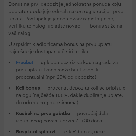
Bonus na prvi depozit je jednokratna ponuda koju
operator dodeljuje odmah nakon registracije i prve
uplate. Postupak je jednostavan: registrujte se,
verifikujte nalog, uplatite novac — i bonus stiže na
vaš nalog.
U srpskim kladionicama bonus na prvu uplatu
najčešće je dostupan u četiri oblika:
Freebet
— opklada bez rizika kao nagrada za
prvu uplatu. Iznos može biti fiksan ili
procentualni (npr. 25% od depozita).
Keš bonus
— procenat depozita koji se pripisuje
nalogu (najčešće 100%, dakle dupliranje uplate,
do određenog maksimuma).
Kešbek na prve gubitke
— povraćaj dela
izgubljenog novca u prvih 7 ili 30 dana.
Besplatni spinovi
— uz keš bonus, neke