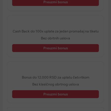
Preuzmi bonus
Cash Back do 100x uplate za jedan promašaj na tiketu
Bez obrtnih uslova
Preuzmi bonus
Bonus do 12.000 RSD za uplatu četvrtkom
Bez klasičnog obrtnog uslova
Preuzmi bonus