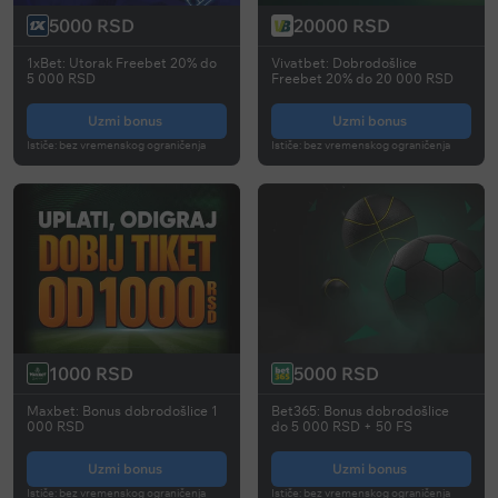
5000 RSD
20000 RSD
1xBet: Utorak Freebet 20% do
Vivatbet: Dobrodošlice
5 000 RSD
Freebet 20% do 20 000 RSD
Uzmi bonus
Uzmi bonus
Ističe:
bez vremenskog ograničenja
Ističe:
bez vremenskog ograničenja
1000 RSD
5000 RSD
Maxbet: Bonus dobrodošlice 1
Bet365: Bonus dobrodošlice
000 RSD
do 5 000 RSD + 50 FS
Uzmi bonus
Uzmi bonus
Ističe:
bez vremenskog ograničenja
Ističe:
bez vremenskog ograničenja