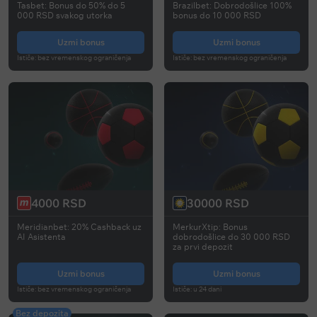
Tasbet: Bonus do 50% do 5
Brazilbet: Dobrodošlice 100%
000 RSD svakog utorka
bonus do 10 000 RSD
Uzmi bonus
Uzmi bonus
Ističe:
bez vremenskog ograničenja
Ističe:
bez vremenskog ograničenja
4000 RSD
30000 RSD
Meridianbet: 20% Cashback uz
MerkurXtip: Bonus
AI Asistenta
dobrodošlice do 30 000 RSD
za prvi depozit
Uzmi bonus
Uzmi bonus
Ističe:
bez vremenskog ograničenja
Ističe:
u
24 dani
Bez depozita