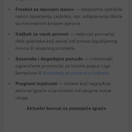
Freebet za ispunjen izazov
— besplatna opklada
nakon ispunjenja zadatka, npr. odigravanja tiketa
sa minimalnim brojem parova.
Kešbek za visok promet
— redovan povraćaj
dela gubitaka koji zavisi od iznosa izgubljenog
novca ili ukupnog prometa.
Sezonske i događajne ponude
— vremenski
ograničene promocije za turnire poput Lige
šampiona ili
Svetskog prvenstva u fudbalu
.
Programi lojalnosti
— sistem koji nagrađuje
aktivne igrače u zavisnosti od ukupne sume
uloga.
Aktuelni bonusi za postojeće igrače