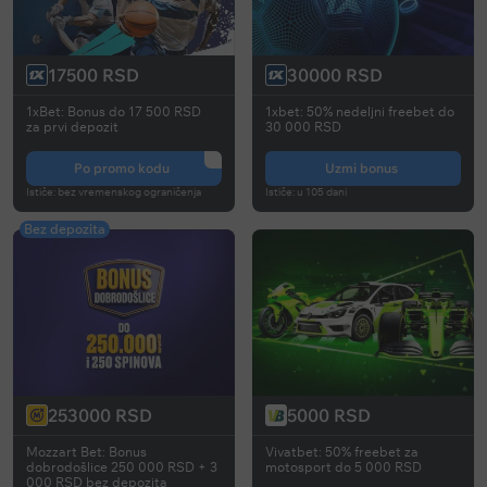
Košarka
1
Odbojka
0
Bijatlon
0
17500 RSD
30000 RSD
Hokej
0
1xBet: Bonus do 17 500 RSD
1xbet: 50% nedeljni freebet do
MMA
0
za prvi depozit
30 000 RSD
Boks
0
Po promo kodu
Uzmi bonus
Esportovi
0
Ističe:
bez vremenskog ograničenja
Ističe:
u
105 dani
Bez depozita
Kladionice i kazina
Mozzart Bet
2
1xBet
4
King
1
MaxBet
1
Vivatbet
4
253000 RSD
5000 RSD
Bet365
1
Mozzart Bet: Bonus
Vivatbet: 50% freebet za
SoccerBet
2
dobrodošlice 250 000 RSD + 3
motosport do 5 000 RSD
000 RSD bez depozita