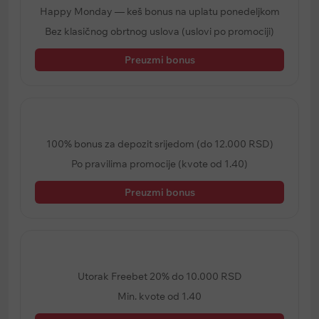
Happy Monday — keš bonus na uplatu ponedeljkom
Bez klasičnog obrtnog uslova (uslovi po promociji)
Preuzmi bonus
100% bonus za depozit srijedom (do 12.000 RSD)
Po pravilima promocije (kvote od 1.40)
Preuzmi bonus
Utorak Freebet 20% do 10.000 RSD
Min. kvote od 1.40