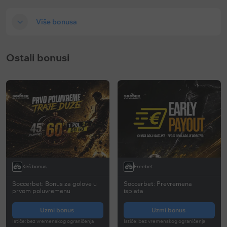
Više bonusa
Ostali bonusi
Keš bonus
Freebet
Soccerbet: Bonus za golove u
Soccerbet: Prevremena
prvom poluvremenu
isplata
Uzmi bonus
Uzmi bonus
Ističe:
bez vremenskog ograničenja
Ističe:
bez vremenskog ograničenja