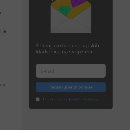
e,
 je
Primaj sve bonuse srpskih
kladionica na svoj e-mail
E-mail
oji
Registruj se za bonuse
Prihvati
uslove
i
politiku kolačića