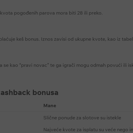
vota pogođenih parova mora biti 28 ili preko.
aćuje keš bonus. Iznos zavisi od ukupne kvote, kao iz tabel
 se kao “pravi novac” te ga igrači mogu odmah povući ili isko
 cashback bonusa
Mane
Slične ponude za slotove su istekle
Najveće kvote za isplatu su veće nego i