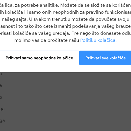
ća lica, za potrebe analitike. Možete da se složite sa korišće
ih kolačića ili samo onih neophodnih za pravilno funkcionisa
u cashback.
našeg sajta. U svakom trenutku možete da povučete svoju
asnost i to tako što ćete izmeniti podešavanja vašeg brauzer
brisati kolačiće sa vašeg uređaja. Pre nego što donesete odlu
ta uloga i zavisi od ukupne kvote tiketa.
molimo vas da pročitate našu
Politiku kolačića.
Prihvati samo neophodne kolačiće
Prihvati sve kolačiće
ga
ga
ga
ga
oga
oga