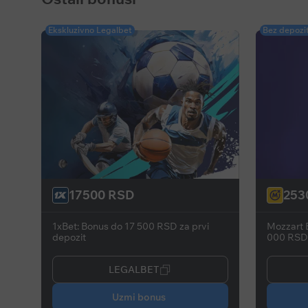
Ekskluzivno Legalbet
Bez depozi
17500 RSD
253
1xBet: Bonus do 17 500 RSD za prvi
Mozzart 
depozit
000 RSD 
LEGALBET
Uzmi bonus