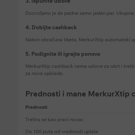
3. Ispunite uslove
Dozvoljeno je da padne samo jedan par. Ukupna k
4. Dobijte cashback
Nakon obračuna tiketa, MerkurXtip automatski upl
5. Podignite ili igrajte ponovo
MerkurXtip cashback nema uslove za obrt i tretira
za nove opklade.
Prednosti i mane MerkurXtip
Prednosti
Tretira se kao pravi novac
Do 100 puta od vrednosti uplate