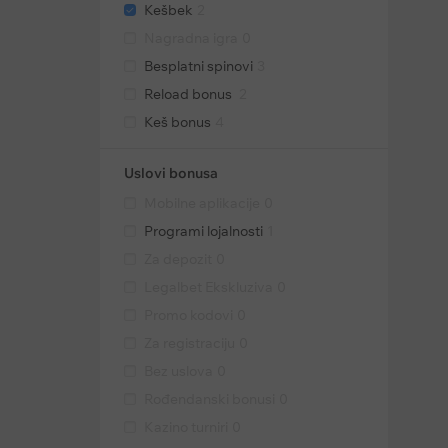
Kešbek
2
Nagradna igra
0
Besplatni spinovi
3
Reload bonus
2
Keš bonus
4
Uslovi bonusa
Mobilne aplikacije
0
Programi lojalnosti
1
Za depozit
0
Legalbet Ekskluziva
0
Promo kodovi
0
Za registraciju
0
Bez uslova
0
Rođendanski bonusi
0
Kazino turniri
0