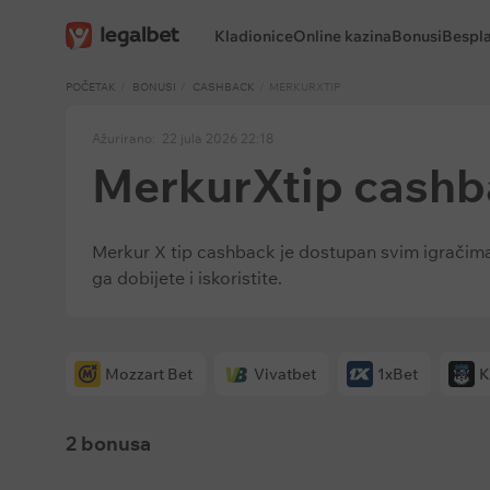
Kladionice
Online kazina
Bonusi
Bespla
POČETAK
BONUSI
CASHBACK
MERKURXTIP
Ažurirano
:
22 jula 2026 22:18
MerkurXtip cashb
Merkur X tip cashback je dostupan svim igračima
ga dobijete i iskoristite.
Mozzart Bet
Vivatbet
1xBet
K
2 bonusa