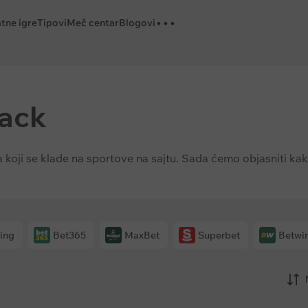
…
tne igre
Tipovi
Meč centar
Blogovi
ack
 koji se klade na sportove na sajtu. Sada ćemo objasniti ka
ing
Bet365
MaxBet
Superbet
Betwi