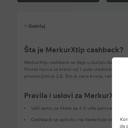
Sadržaj
Šta je MerkurXtip cashback?
MerkurXtip cashback se daje u slučaju da ste se kl
Povrat novca se kreće od 1 puta vrednosti uloga
promocijom je 2.8. Što je veća kvota, veći je i p
Pravila i uslovi za MerkurXtip
Važi samo za tikete sa 4 ili više parova.
Kor
Cashback se aplicira i na tikete koje ste uplat
da 