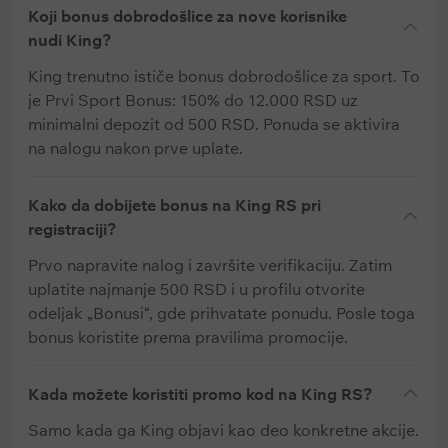
Koji bonus dobrodošlice za nove korisnike
nudi King?
King trenutno ističe bonus dobrodošlice za sport. To
je Prvi Sport Bonus: 150% do 12.000 RSD uz
minimalni depozit od 500 RSD. Ponuda se aktivira
na nalogu nakon prve uplate.
Kako da dobijete bonus na King RS pri
registraciji?
Prvo napravite nalog i završite verifikaciju. Zatim
uplatite najmanje 500 RSD i u profilu otvorite
odeljak „Bonusi“, gde prihvatate ponudu. Posle toga
bonus koristite prema pravilima promocije.
Kada možete koristiti promo kod na King RS?
Samo kada ga King objavi kao deo konkretne akcije.