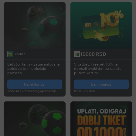
Košarka
0
Odbojka
0
Bijatlon
0
Hokej
0
MMA
0
Boks
0
Esportovi
0
10000 RSD
Freebet
Bet365: Tenis - Zagarantovana
Vivatbet: Freebet 10% na
pobjeda čak i u slučaju
depozit svaki dan za uplatu
Kladionice i kazina
povrede
putem kartice
Mozzart Bet
4
Uzmi bonus
Uzmi bonus
1xBet
7
Ističe:
bez vremenskog ograničenja
Ističe:
u
22 dani
Vivatbet
5
King
1
Bet365
12
MaxBet
4
SoccerBet
10