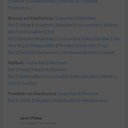
Freebet
|
Rođendanski
|
Bonusi za Svetsko
Prvenstvo
Bonusi od kladionica:
Superbet
|
Mozzart
Bet
|
1xBet
|
Vivatbet
|
MaxBet
|
Volcanobet
|
Balkan
Bet
|
AdmiralBet
|
365
RS
|
Betole
|
Brazilbet
|
SoccerBet
|
MeridianBet
|
Me
rkurXtip
|
OktagonBet
|
PinnBet
|
Star Bet
|
Top
Bet
|
Bet365
|
Betwinner
|
Ambassadorbet
|
Tasbet
Kešbek:
Superbet
|
Mozzart
Bet
|
King
|
MaxBet
|
Balkan
Bet
|
AdmiralBet
|
SoccerBet
|
MeridianBet
|
Merkur
Xtip
|
PinnBet
Freebeti od kladionica:
Superbet
|
Mozzart
Bet
|
1xBet
|
MaxBet
|
AdmiralBet
|
MeridianBet
Janis Plisko
Top ekspert za bonuse