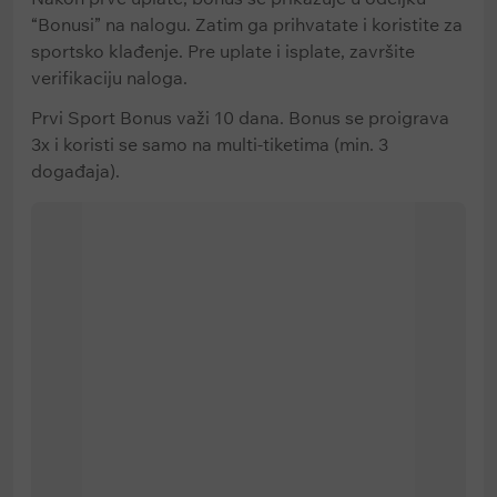
“Bonusi” na nalogu. Zatim ga prihvatate i koristite za
sportsko klađenje. Pre uplate i isplate, završite
verifikaciju naloga.
Prvi Sport Bonus važi 10 dana. Bonus se proigrava
3x i koristi se samo na multi-tiketima (min. 3
događaja).