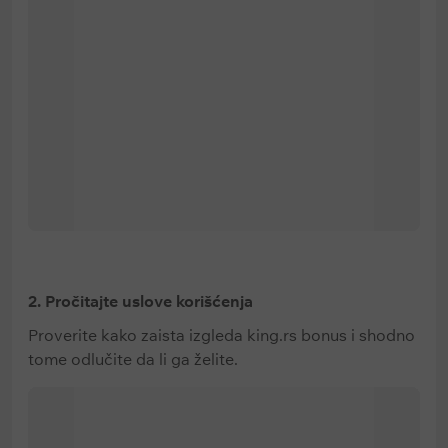
2. Pročitajte uslove korišćenja
Proverite kako zaista izgleda king.rs bonus i shodno
tome odlučite da li ga želite.