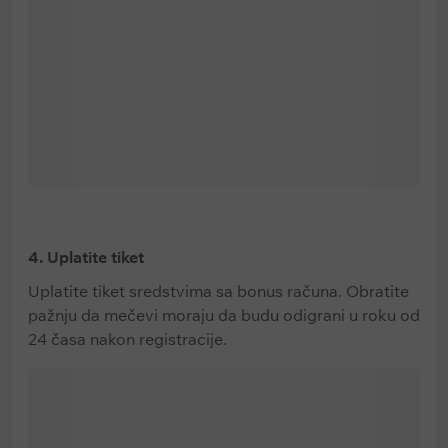
4. Uplatite tiket
Uplatite tiket sredstvima sa bonus računa. Obratite
pažnju da mečevi moraju da budu odigrani u roku od
24 časa nakon registracije.