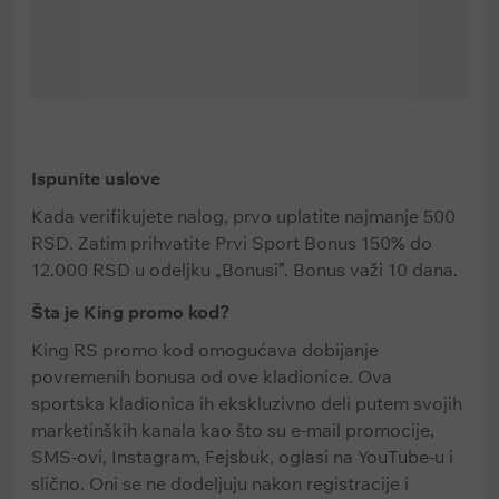
Ispunite uslove
Kada verifikujete nalog, prvo uplatite najmanje 500
RSD. Zatim prihvatite Prvi Sport Bonus 150% do
12.000 RSD u odeljku „Bonusi”. Bonus važi 10 dana.
Šta je King promo kod?
King RS promo kod omogućava dobijanje
povremenih bonusa od ove kladionice. Ova
sportska kladionica ih ekskluzivno deli putem svojih
marketinških kanala kao što su e-mail promocije,
SMS-ovi, Instagram, Fejsbuk, oglasi na YouTube-u i
slično. Oni se ne dodeljuju nakon registracije i