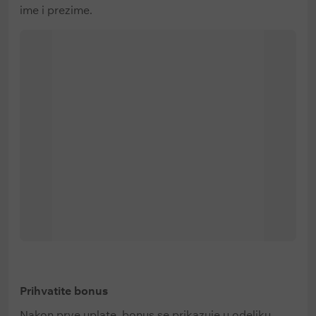
ime i prezime.
Prihvatite bonus
Nakon prve uplate, bonus se prikazuje u odeljku