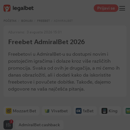
Filter
Prijavi se
POČETAK
BONUSI
FREEBET
ADMIRALBET
Kladionica
3
Kazino
0
Ažurirano
:
3 avgusta 2026 15:01
Freebet AdmiralBet 2026
Bez depozita
1
Freebetovi u AdmiralBet-u su dostupni novim i
postojećim igračima i dolaze kroz više različitih
Za nove igrače
1
promocija. Svaka od ovih je drugačija, a mi ćemo ih
Aktivni
2
danas obrazložiti, ali i dodati kako da iskoristite
freebetove i povučete dobitke. Takođe, dajemo
Tip bonusa
odgovore na vaša najčešća pitanja.
Freebet
3
Kešbek
1
Nagradna igra
0
Mozzart Bet
Vivatbet
1xBet
King
Besplatni spinovi
0
2
Reload bonus
AdmiralBet cashback
0