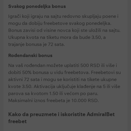
Svakog ponedeljka bonus
Igrači koji igraju na sajtu redovno skupljaju poene i
mogu da dobiju freebetove svakog ponedeljka.
Bonus zavisi od visine novca koji ste uložili na sajtu.
Ukupna kvota na tiketu mora da bude 3.50, a
trajanje bonusa je 72 sata.
Rođendanski bonus
Na vaš rođendan možete uplatiti 500 RSD ili više i
dobiti 50% bonusa u vidu freebetova. Freebetovi su
aktivni 72 sata i mogu se koristiti na tikete ukupne
kvote 3.50. Aktivacija uključuje klađenje na 5 ili više
parova sa kvotom 1.50 ili većom po paru.
Maksimalni iznos freebeta je 10.000 RSD.
Kako da preuzmete i iskoristite AdmiralBet
freebet