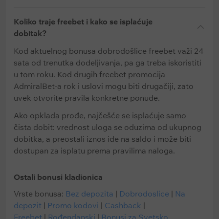
Koliko traje freebet i kako se isplaćuje
dobitak?
Kod aktuelnog bonusa dobrodošlice freebet važi 24
sata od trenutka dodeljivanja, pa ga treba iskoristiti
u tom roku. Kod drugih freebet promocija
AdmiralBet-a rok i uslovi mogu biti drugačiji, zato
uvek otvorite pravila konkretne ponude.
Ako opklada prođe, najčešće se isplaćuje samo
čista dobit: vrednost uloga se oduzima od ukupnog
dobitka, a preostali iznos ide na saldo i može biti
dostupan za isplatu prema pravilima naloga.
Ostali bonusi kladionica
Vrste bonusa:
Bez depozita
|
Dobrodoslice
|
Na
depozit
|
Promo kodovi
|
Cashback
|
Freebet
|
Rođendanski
|
Bonusi za Svetsko