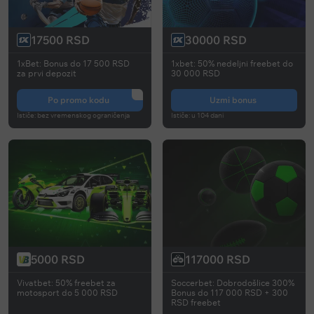
Superbet
3
Betwinner
6
17500 RSD
30000 RSD
AdmiralBet
3
1xBet: Bonus do 17 500 RSD
1xbet: 50% nedeljni freebet do
Balkan Bet
0
za prvi depozit
30 000 RSD
365 RS
1
Po promo kodu
Uzmi bonus
Betole
5
Ističe:
bez vremenskog ograničenja
Ističe:
u
104 dani
Brazilbet
3
Volcanobet
5
MeridianBet
5
MerkurXtip
2
OktagonBet
1
Star Bet
2
Top Bet
2
5000 RSD
117000 RSD
Ambassadorbet
4
Tasbet
2
Vivatbet: 50% freebet za
Soccerbet: Dobrodošlice 300%
motosport do 5 000 RSD
Bonus do 117 000 RSD + 300
Mr Bit
1
RSD freebet