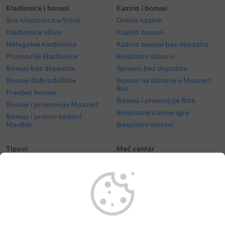
Kladionice i bonusi
Kazino i bonusi
Sve kladionice u Srbiji
Online kazino
Kladionice uživo
Kazino bonusi
Nelegalne kladionice
Kazino bonusi bez depozita
Promocije kladionice
Besplatni spinovi
Bonusi bez depozita
Spinovi bez depozita
Bonusi dobrodošlice
Bonusi na slotove u Mozzart
Bet
Freebet bonusi
Bonusi i promocije Rizk
Bonusi i promocije Mozzart
Besplatne kazino igre
Bonusi i promo kodovi
MaxBet
Besplatni slotovi
Tipovi
Meč centar
Besplatni tipovi
Fudbal kvote
Tipovi fudbal
Fudbalske utakmice danas
Tipovi košarka
Superliga Srbije
Tenis tipovi
Liga Šampiona
Evroliga tipovi
Liga Evrope
NBA tipovi
Liga Konferencija