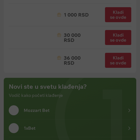
Kladi
1 000 RSD
se ovde
30 000
Kladi
RSD
se ovde
36 000
Kladi
RSD
se ovde
Novi ste u svetu klađenja?
Vodič kako početi klađenje
Mozzart Bet
1xBet