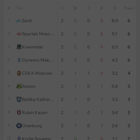
#
Tim
Forma
U
W
D
A
G
Poeni
1
Zenit
2
2
0
0
8:0
6
2
Spartak Moscow
2
2
0
0
5:1
6
3
Krasnodar
2
2
0
0
6:3
6
4
Dynamo Makhachkala
2
2
0
0
4:2
6
5
CSKA Moscow
2
1
1
0
3:2
4
6
Rostov
2
1
0
1
5:4
3
7
Baltika Kaliningrad
2
1
0
1
3:3
3
8
Rubin Kazan
2
1
0
1
3:4
3
9
Orenburg
2
1
0
1
2:4
3
10
Krylia Sovetov
2
0
2
0
1:1
2