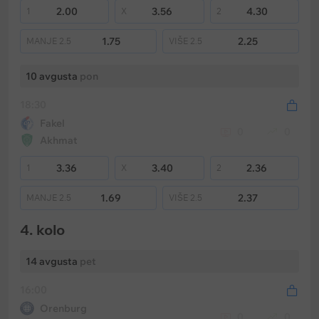
2.00
3.56
4.30
1
X
2
1.75
2.25
MANJE 2.5
VIŠE 2.5
10 avgusta
pon
18:30
Fakel
0
0
Akhmat
3.36
3.40
2.36
1
X
2
1.69
2.37
MANJE 2.5
VIŠE 2.5
4. kolo
14 avgusta
pet
16:00
Orenburg
0
0