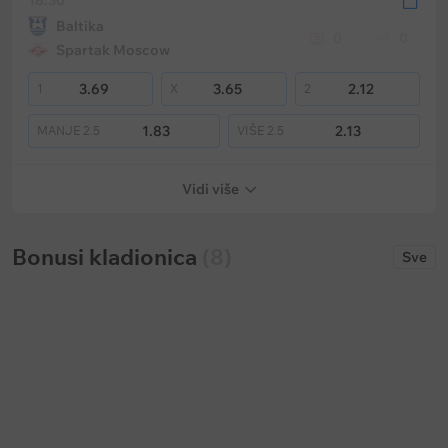
18:30
Baltika
0
0
Spartak Moscow
3.69
3.65
2.12
1
X
2
1.83
2.13
MANJE 2.5
VIŠE 2.5
Vidi više
Bonusi kladionica
(8)
Sve
17500 RSD
30000 RSD
1xBet: Bonus do 17 500 RSD za prvi
1xbet: 50% nedeljni freebet do 
depozit
000 RSD
Ističe:
bez vremenskog ograničenja
Ističe:
u
106 dani