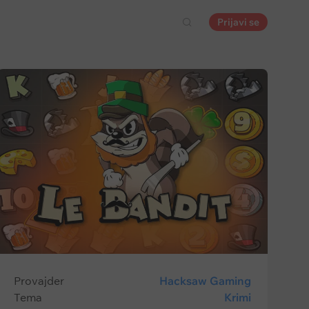
Prijavi se
Provajder
Hacksaw Gaming
Tema
Krimi