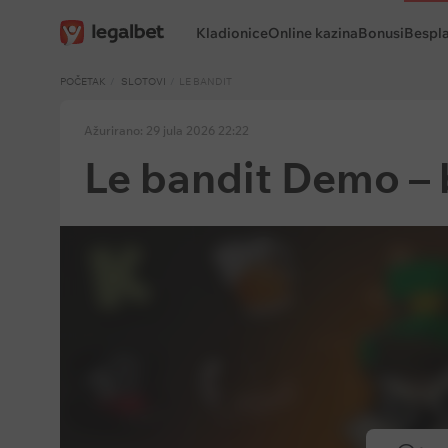
Kladionice
Online kazina
Bonusi
Bespla
POČETAK
SLOTOVI
LE BANDIT
Ažurirano: 29 jula 2026 22:22
Le bandit Demo – 