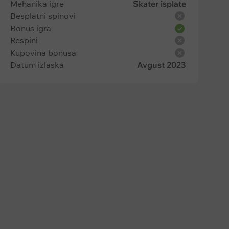
Mehanika igre
Skater isplate
Besplatni spinovi
Bonus igra
Respini
Kupovina bonusa
Datum izlaska
Avgust 2023