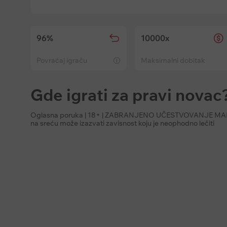
96%
10000x
Povraćaj igraču
Maksimalni dobitak
Gde igrati za pravi novac
Oglasna poruka | 18+ | ZABRANJENO UČESTVOVANJE MAL
na sreću može izazvati zavisnost koju je neophodno lečiti