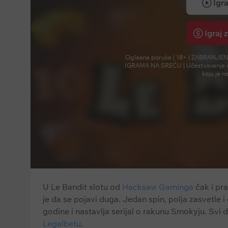
Igr
Igraj 
Oglasna poruka | 18+ | ZABRAN
IGRAMA NA SREĆU | Učestvovanje u 
koju je n
U Le Bandit slotu od
Hacksaw Gaminga
čak i pr
je da se pojavi duga. Jedan spin, polja zasvetle 
godine i nastavlja serijal o rakunu Smokyju. Svi 
Legalbetu
.