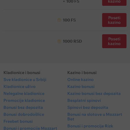
+ 100 FS
kazino
Poseti
100 FS
kazino
Poseti
1000 RSD
kazino
Kladionice i bonusi
Kazino i bonusi
Sve kladionice u Srbiji
Online kazino
Kladionice uživo
Kazino bonusi
Nelegalne kladionice
Kazino bonusi bez depozita
Promocije kladionice
Besplatni spinovi
Bonusi bez depozita
Spinovi bez depozita
Bonusi dobrodošlice
Bonusi na slotove u Mozzart
Bet
Freebet bonusi
Bonusi i promocije Rizk
Bonusi i promocije Mozzart