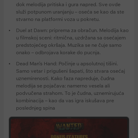
dok melodija pritiska i gura napred. Sve ovde
služi potpunom uranjanju – oseća se kao da ste
stvarno na platformi voza u pokretu.
Duel at Dawn: priprema za obračun. Melodija kao
u filmskoj sceni: ritmična, uzdržana sa osećajem
predstojećeg okršaja. Muzika se ne čuje samo
onako – odbrojava korake do pucnja.
Dead Man’s Hand: Počinje u apsolutnoj tišini.
Samo vetar i prigušeni šapati, što stvara osećaj
uznemirenosti. Kako faza napreduje, čudna
melodija se pojačava: namerno vesela ali
podvučena strahom. To je čudna, uznemirujuća
kombinacija – kao da vas igra iskušava pre
poslednjeg spina