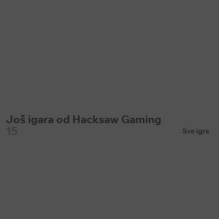
Chaos Crew 2
Le bandit
Hacksaw Gaming
Hacksaw Gaming
Još igara od Hacksaw Gaming
15
Sve igre