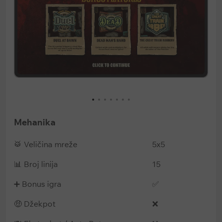
Mehanika
🥁 Veličina mreže
5x5
📊 Broj linija
15
➕ Bonus igra
✅
🤑 Džekpot
❌