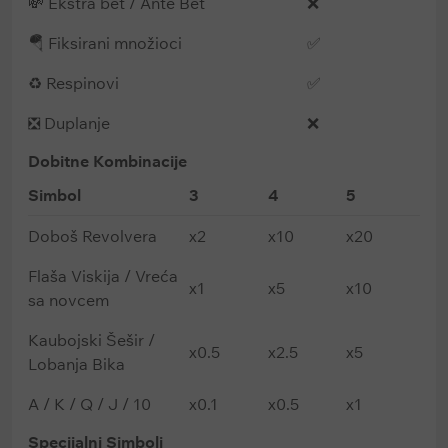
💸 Ekstra bet / Ante Bet
❌
🪂 Fiksirani množioci
✅
♻️ Respinovi
✅
❎ Duplanje
❌
Dobitne Kombinacije
Simbol
3
4
5
Doboš Revolvera
x2
x10
x20
Flaša Viskija / Vreća
x1
x5
x10
sa novcem
Kaubojski Šešir /
x0.5
x2.5
x5
Lobanja Bika
A / K / Q / J / 10
x0.1
x0.5
x1
Specijalni Simboli