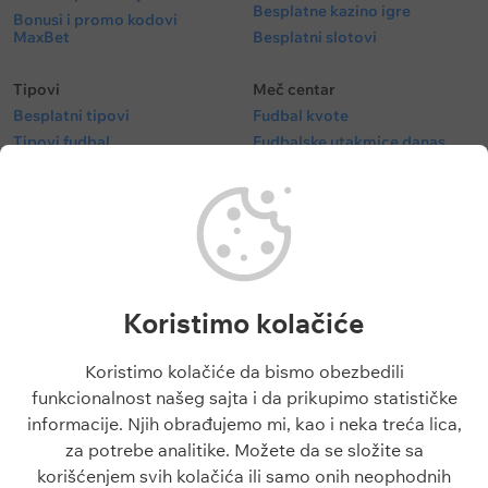
Besplatne kazino igre
Bonusi i promo kodovi
MaxBet
Besplatni slotovi
Tipovi
Meč centar
Besplatni tipovi
Fudbal kvote
Tipovi fudbal
Fudbalske utakmice danas
Tipovi košarka
Superliga Srbije
Tenis tipovi
Liga Šampiona
Evroliga tipovi
Liga Evrope
NBA tipovi
Liga Konferencija
Liga Šampiona tipovi
Engleska Premijer Liga
Liga Evrope tipovi
La Liga
Koristimo kolačiće
Tiket dana
Besplatni tipovi 1x2
Koristimo kolačiće da bismo obezbedili
funkcionalnost našeg sajta i da prikupimo statističke
Članci
O sajtu
informacije. Njih obrađujemo mi, kao i neka treća lica,
Blogovi
O nama
za potrebe analitike. Možete da se složite sa
Škola klađenja
Kontakt
korišćenjem svih kolačića ili samo onih neophodnih
Kazino škola
Odgovorno igranje