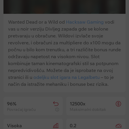
Wanted Dead or a Wild od
Hacksaw Gaming
vodi
vas u noir verziju Divljeg zapada gde se kolone
pretvaraju u obračune. Wildovi izvlače svoje
revolvere, i obračuni za multipliere do x100 mogu da
počnu u bilo kom trenutku, a tri različite bonus runde
održavaju napetost na visokom nivou. Slot
kombinuje taman kinematografski stil sa potpunom
nepredvidivošću. Možete da je isprobate na ovoj
stranici ili u
odeljku slot igara na Legalbetu
– to je
način da istražite mehaniku i bonuse bez rizika.
96%
12500x
Povraćaj igraču
Maksimalni dobitak
Visoka
0.2