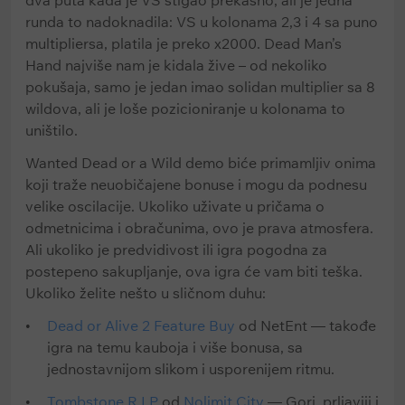
runda to nadoknadila: VS u kolonama 2,3 i 4 sa puno
multipliersa, platila je preko x2000. Dead Man’s
Hand najviše nam je kidala žive – od nekoliko
pokušaja, samo je jedan imao solidan multiplier sa 8
wildova, ali je loše pozicioniranje u kolonama to
uništilo.
Wanted Dead or a Wild demo biće primamljiv onima
koji traže neuobičajene bonuse i mogu da podnesu
velike oscilacije. Ukoliko uživate u pričama o
odmetnicima i obračunima, ovo je prava atmosfera.
Ali ukoliko je predvidivost ili igra pogodna za
postepeno sakupljanje, ova igra će vam biti teška.
Ukoliko želite nešto u sličnom duhu:
Dead or Alive 2 Feature Buy
od NetEnt — takođe
igra na temu kauboja i više bonusa, sa
jednostavnijom slikom i usporenijem ritmu.
Tombstone R.I.P
od
Nolimit City
— Gori, prljaviji i