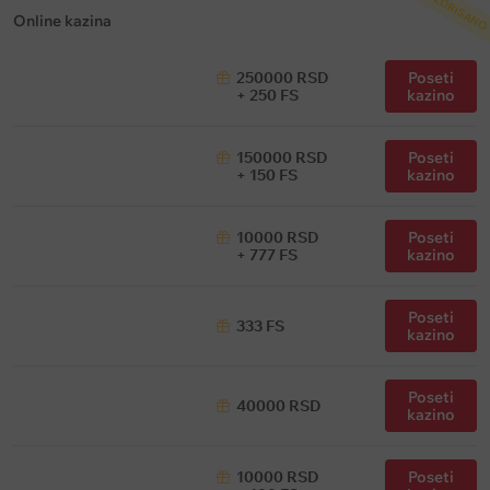
SPONZORISANO
Online kazina
250000 RSD
Poseti
+ 250 FS
kazino
150000 RSD
Poseti
+ 150 FS
kazino
10000 RSD
Poseti
+ 777 FS
kazino
Poseti
333 FS
kazino
Poseti
40000 RSD
kazino
10000 RSD
Poseti