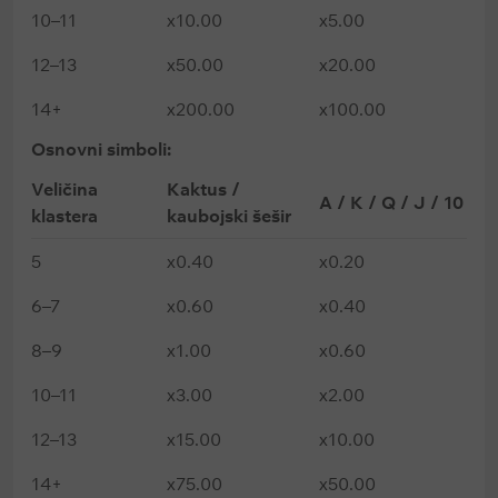
10–11
x10.00
x5.00
12–13
x50.00
x20.00
14+
x200.00
x100.00
Osnovni simboli:
Veličina
Kaktus /
A / K / Q / J / 10
klastera
kaubojski šešir
5
x0.40
x0.20
6–7
x0.60
x0.40
8–9
x1.00
x0.60
10–11
x3.00
x2.00
12–13
x15.00
x10.00
14+
x75.00
x50.00