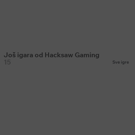
Jaws of Justice
Big Bass Vegas Double D
Deluxe
Hacksaw Gaming
Pragmatic Play
Još igara od Hacksaw Gaming
15
Sve igre
Jaws of Justice
Army of Ares