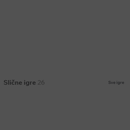
30 000 RSD + 550 FS
1000 RSD
Superbet: Bonus dobrodošlice do 30
Soccerbet: 1.000 RSD besplatni
000 RSD + 550 FS
spinovi
Ističe:
u
147 dani
Ističe:
bez vremenskog ograničenja
Slične igre
26
Sve igre