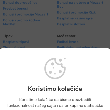
Bonusi dobrodošlice
Bonusi na slotove u Mozzart
Bet
Freebet bonusi
Bonusi i promocije Rizk
Bonusi i promocije Mozzart
Besplatne kazino igre
Bonusi i promo kodovi
MaxBet
Besplatni slotovi
Tipovi
Meč centar
Besplatni tipovi
Fudbal kvote
Tipovi fudbal
Fudbalske utakmice danas
Tipovi košarka
Superliga Srbije
Tenis tipovi
Liga Šampiona
Evroliga tipovi
Liga Evrope
NBA tipovi
Liga Konferencija
Liga Šampiona tipovi
Engleska Premijer Liga
Liga Evrope tipovi
La Liga
Koristimo kolačiće
Tiket dana
Besplatni tipovi 1x2
Koristimo kolačiće da bismo obezbedili
funkcionalnost našeg sajta i da prikupimo statističke
Članci
O sajtu