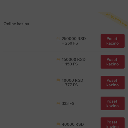
SPONZORISANO
Online kazina
250000 RSD
Poseti
+ 250 FS
kazino
150000 RSD
Poseti
+ 150 FS
kazino
10000 RSD
Poseti
+ 777 FS
kazino
Poseti
333 FS
kazino
Poseti
40000 RSD
kazino