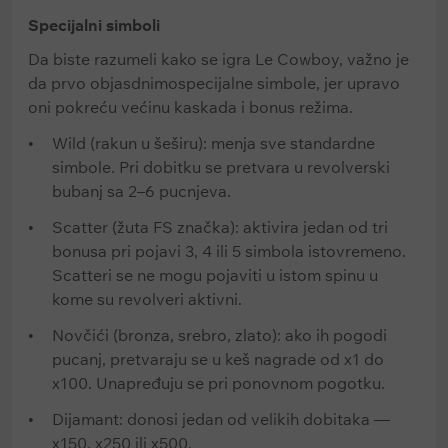
Specijalni simboli
Da biste razumeli kako se igra Le Cowboy, važno je
da prvo objasdnimospecijalne simbole, jer upravo
oni pokreću većinu kaskada i bonus režima.
Wild (rakun u šeširu): menja sve standardne
simbole. Pri dobitku se pretvara u revolverski
bubanj sa 2–6 pucnjeva.
Scatter (žuta FS značka): aktivira jedan od tri
bonusa pri pojavi 3, 4 ili 5 simbola istovremeno.
Scatteri se ne mogu pojaviti u istom spinu u
kome su revolveri aktivni.
Novčići (bronza, srebro, zlato): ako ih pogodi
pucanj, pretvaraju se u keš nagrade od x1 do
x100. Unapređuju se pri ponovnom pogotku.
Dijamant: donosi jedan od velikih dobitaka —
x150, x250 ili x500.