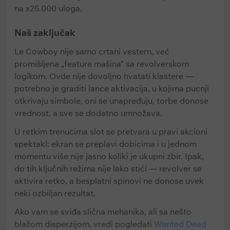
na x25.000 uloga.
Naš zaključak
Le Cowboy nije samo crtani vestern, već
promišljena „feature mašina“ sa revolverskom
logikom. Ovde nije dovoljno hvatati klastere —
potrebno je graditi lance aktivacija, u kojima pucnji
otkrivaju simbole, oni se unapređuju, torbe donose
vrednost, a sve se dodatno umnožava.
U retkim trenucima slot se pretvara u pravi akcioni
spektakl: ekran se preplavi dobicima i u jednom
momentu više nije jasno koliki je ukupni zbir. Ipak,
do tih ključnih režima nije lako stići — revolver se
aktivira retko, a besplatni spinovi ne donose uvek
neki ozbiljan rezultat.
Ako vam se sviđa slična mehanika, ali sa nešto
blažom disperzijom, vredi pogledati
Wanted Dead