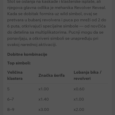
Slot se oslanja na kaskade i klasterske isplate, ali
njegova glavna odlika je mehanika Revolver Reveal.
Kada se dobitak formira uz wild simbol, ovaj se
pretvara u bubanj revolvera i puca po mreži od 2 do
6 puta, otkrivajući specijalne simbole — od novčića
do detelina sa multiplikatorima. Pucnji mogu da se
ponavljaju, a otkriveni simboli se unapređuju pri
svakoj narednoj aktivaciji.
Dobitne kombinacije
Top simboli:
Veličina
Lobanja bika /
Značka šerifa
klastera
revolveri
5
x1.00
x0.60
6–7
x1.40
x1.00
8–9
x3.00
x2.00