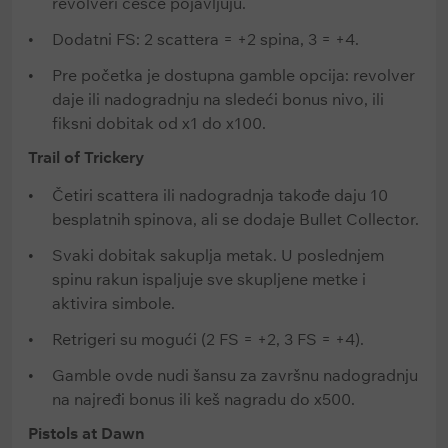
revolveri češće pojavljuju.
Dodatni FS: 2 scattera = +2 spina, 3 = +4.
Pre početka je dostupna gamble opcija: revolver
daje ili nadogradnju na sledeći bonus nivo, ili
fiksni dobitak od x1 do x100.
Trail of Trickery
Četiri scattera ili nadogradnja takođe daju 10
besplatnih spinova, ali se dodaje Bullet Collector.
Svaki dobitak sakuplja metak. U poslednjem
spinu rakun ispaljuje sve skupljene metke i
aktivira simbole.
Retrigeri su mogući (2 FS = +2, 3 FS = +4).
Gamble ovde nudi šansu za završnu nadogradnju
na najređi bonus ili keš nagradu do x500.
Pistols at Dawn