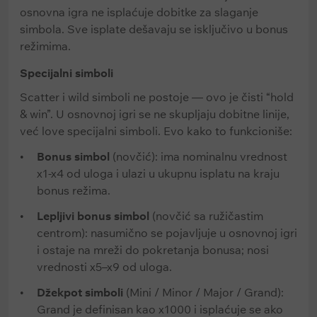
osnovna igra ne isplaćuje dobitke za slaganje
simbola. Sve isplate dešavaju se isključivo u bonus
režimima.
Specijalni simboli
Scatter i wild simboli ne postoje — ovo je čisti “hold
& win”. U osnovnoj igri se ne skupljaju dobitne linije,
već love specijalni simboli. Evo kako to funkcioniše:
Bonus simbol
(novčić): ima nominalnu vrednost
x1-x4 od uloga i ulazi u ukupnu isplatu na kraju
bonus režima.
Lepljivi bonus simbol
(novčić sa ružičastim
centrom): nasumično se pojavljuje u osnovnoj igri
i ostaje na mreži do pokretanja bonusa; nosi
vrednosti x5–x9 od uloga.
Džekpot simboli
(Mini / Minor / Major / Grand):
Grand je definisan kao x1000 i isplaćuje se ako