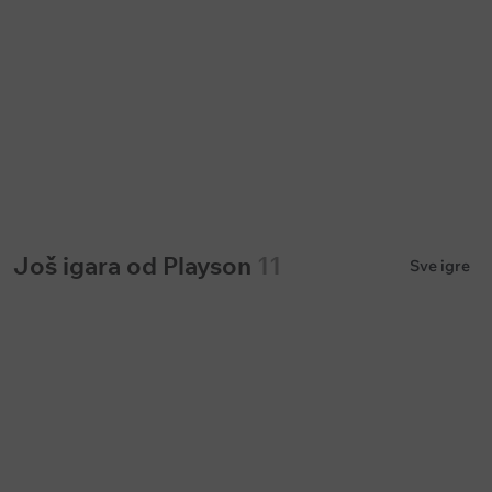
Jaws of Justice
Le Cowboy
Hacksaw Gaming
Hacksaw Gaming
Još igara od Playson
11
Sve igre