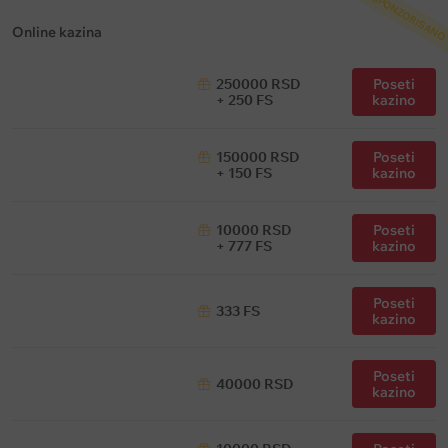
SPONZORISANO
Online kazina
250000 RSD
Poseti
+ 250 FS
kazino
150000 RSD
Poseti
+ 150 FS
kazino
10000 RSD
Poseti
+ 777 FS
kazino
Poseti
333 FS
kazino
Poseti
40000 RSD
kazino