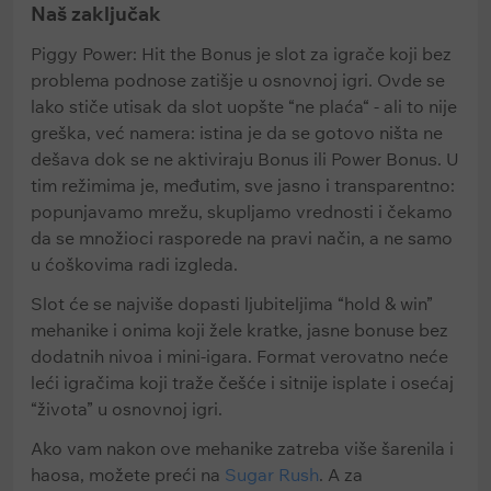
Naš zaključak
Piggy Power: Hit the Bonus je slot za igrače koji bez
problema podnose zatišje u osnovnoj igri. Ovde se
lako stiče utisak da slot uopšte “ne plaća“ - ali to nije
greška, već namera: istina je da se gotovo ništa ne
dešava dok se ne aktiviraju Bonus ili Power Bonus. U
tim režimima je, međutim, sve jasno i transparentno:
popunjavamo mrežu, skupljamo vrednosti i čekamo
da se množioci rasporede na pravi način, a ne samo
u ćoškovima radi izgleda.
Slot će se najviše dopasti ljubiteljima “hold & win”
mehanike i onima koji žele kratke, jasne bonuse bez
dodatnih nivoa i mini-igara. Format verovatno neće
leći igračima koji traže češće i sitnije isplate i osećaj
“života” u osnovnoj igri.
Ako vam nakon ove mehanike zatreba više šarenila i
haosa, možete preći na
Sugar Rush
. A za