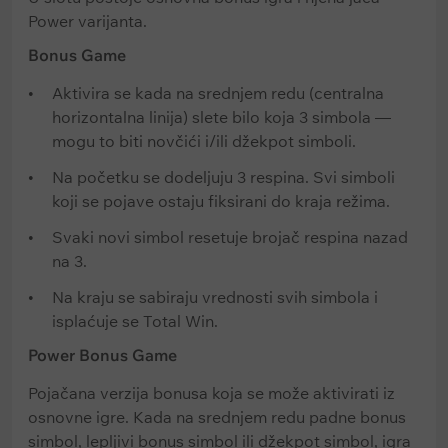
Power varijanta.
Bonus Game
Aktivira se kada na srednjem redu (centralna
horizontalna linija) slete bilo koja 3 simbola —
mogu to biti novčići i/ili džekpot simboli.
Na početku se dodeljuju 3 respina. Svi simboli
koji se pojave ostaju fiksirani do kraja režima.
Svaki novi simbol resetuje brojač respina nazad
na 3.
Na kraju se sabiraju vrednosti svih simbola i
isplaćuje se Total Win.
Power Bonus Game
Pojačana verzija bonusa koja se može aktivirati iz
osnovne igre. Kada na srednjem redu padne bonus
simbol, lepljivi bonus simbol ili džekpot simbol, igra