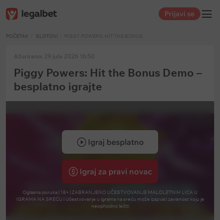
Prijavi se
POČETAK
SLOTOVI
PIGGY POWERS: HIT THE BONUS
Ažurirano: 29 jula 2026 16:50
Piggy Powers: Hit the Bonus Demo –
besplatno igrajte
Igraj besplatno
Igraj za pravi novac
Oglasna poruka | 18+ | ZABRANJENO UČESTVOVANJE MALOLETNIH LICA U
IGRAMA NA SREĆU | Učestvovanje u igrama na sreću može izazvati zavisnost koju je
neophodno lečiti