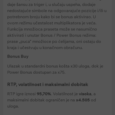
daje šansu za triger i, u slučaju uspeha, dodaje
nedostajuće simbole na odgovarajuće pozicije i/ili u
potrebnom broju kako bi se bonus aktivirao. U
ovom režimu učestalost multiplikatora je veća.
Funkcija množioca praseta može se nasumično
aktivirati i unutar Bonus / Power Bonus režima:
prase „puca“ množioce po ćelijama, oni ostaju do
kraja i učestvuju u konačnom obračunu.
Bonus Buy
Ulazak u standardni bonus košta x30 uloga, dok je
Power Bonus dostupan za x75.
RTP, volatilnost i maksimalni dobitak
RTP igre iznosi
95,70%
. Volatilnost je
visoka
, a
maksimalni dobitak ograničen je na
x4.505
od
uloga.