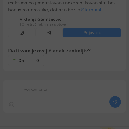
maksimalno jednostavan i nekomplikovan slot bez
bonus matematike, dobar izbor je
Starburst
.
Viktorija Germanovic
TOP-stručnjakinja za slotove
Prijavi se
Da li vam je ovaj članak zanimljiv?
Da
0
Tvoj komentar