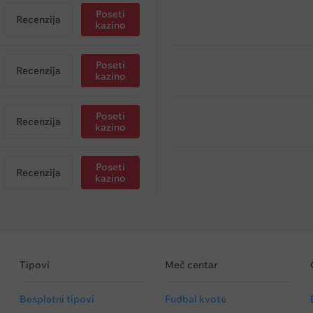
Poseti
Recenzija
kazino
Poseti
Recenzija
kazino
Poseti
Recenzija
kazino
Poseti
Recenzija
kazino
Tipovi
Meč centar
Besplatni tipovi
Fudbal kvote