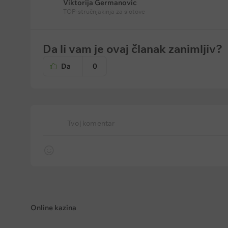
Viktorija Germanovic
TOP-stručnjakinja za slotove
Da li vam je ovaj članak zanimljiv?
Da
0
Tvoj komentar
Online kazina