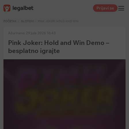
Prijavi se
POČETAK
SLOTOVI
PINK JOKER: HOLD AND WIN
Ažurirano: 29 jula 2026 16:43
Pink Joker: Hold and Win Demo –
besplatno igrajte