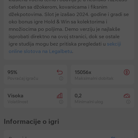
celofan sa džokerom, kovanicama i fiksnim
džekpotovima. Slot je izašao 2024. godine i gradi se
oko bonus igre Hold & Win sa kolektorima i
množiocima po poljima. Demo verziju je najlakše
isprobati direktno na ovoj stranici, dok se ostale
igre studija mogu bez pritiska pregledati u
sekciji
online slotova na Legalbetu
.
95%
15056x
Povraćaj igraču
Maksimalni dobitak
Visoka
0,2
Volatilnost
Minimalni ulog
Informacije o igri