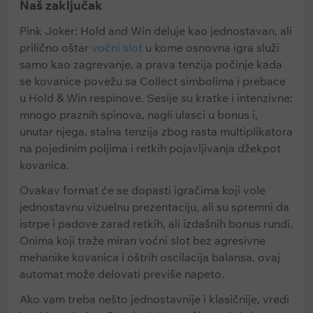
Naš zaključak
Pink Joker: Hold and Win deluje kao jednostavan, ali
prilično oštar
voćni slot
u kome osnovna igra služi
samo kao zagrevanje, a prava tenzija počinje kada
se kovanice povežu sa Collect simbolima i prebace
u Hold & Win respinove. Sesije su kratke i intenzivne:
mnogo praznih spinova, nagli ulasci u bonus i,
unutar njega, stalna tenzija zbog rasta multiplikatora
na pojedinim poljima i retkih pojavljivanja džekpot
kovanica.
Ovakav format će se dopasti igračima koji vole
jednostavnu vizuelnu prezentaciju, ali su spremni da
istrpe i padove zarad retkih, ali izdašnih bonus rundi.
Onima koji traže miran voćni slot bez agresivne
mehanike kovanica i oštrih oscilacija balansa, ovaj
automat može delovati previše napeto.
Ako vam treba nešto jednostavnije i klasičnije, vredi