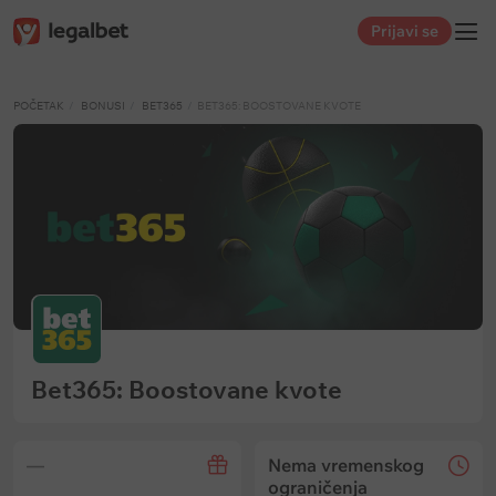
Prijavi se
POČETAK
BONUSI
BET365
BET365: BOOSTOVANE KVOTE
Bet365: Boostovane kvote
—
Nema vremenskog
ograničenja