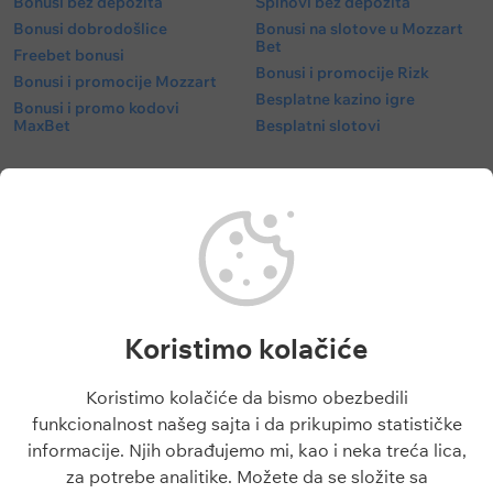
Bonusi bez depozita
Spinovi bez depozita
Bonusi dobrodošlice
Bonusi na slotove u Mozzart
Bet
Freebet bonusi
Bonusi i promocije Rizk
Bonusi i promocije Mozzart
Besplatne kazino igre
Bonusi i promo kodovi
MaxBet
Besplatni slotovi
Tipovi
Meč centar
Besplatni tipovi
Fudbal kvote
Tipovi fudbal
Fudbalske utakmice danas
Tipovi košarka
Superliga Srbije
Tenis tipovi
Liga Šampiona
Evroliga tipovi
Liga Evrope
NBA tipovi
Liga Konferencija
Koristimo kolačiće
Liga Šampiona tipovi
Engleska Premijer Liga
Liga Evrope tipovi
La Liga
Koristimo kolačiće da bismo obezbedili
Tiket dana
funkcionalnost našeg sajta i da prikupimo statističke
Besplatni tipovi 1x2
informacije. Njih obrađujemo mi, kao i neka treća lica,
za potrebe analitike. Možete da se složite sa