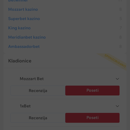
Mozzart kazino
8
Superbet kazino
5
King kazino
7
Meridianbet kazino
8
Ambassadorbet
8
SPONZORISANO
Kladionice
Mozzart Bet
Poseti
Recenzija
1xBet
Poseti
Recenzija