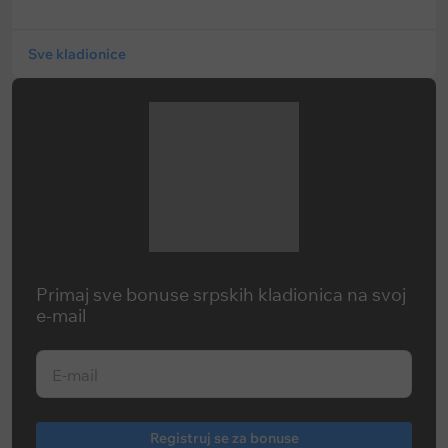
Sve kladionice
Primaj sve bonuse srpskih kladionica na svoj
e-mail
E-mail
Registruj se za bonuse