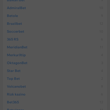
AdmiralBet
10
Betole
9
Brazilbet
12
Soccerbet
10
365 RS
6
MeridianBet
11
MerkurXtip
4
OktagonBet
3
Star Bet
4
Top Bet
2
Volcanobet
9
Rizk kazino
6
Bet365
12
Betwinner
11