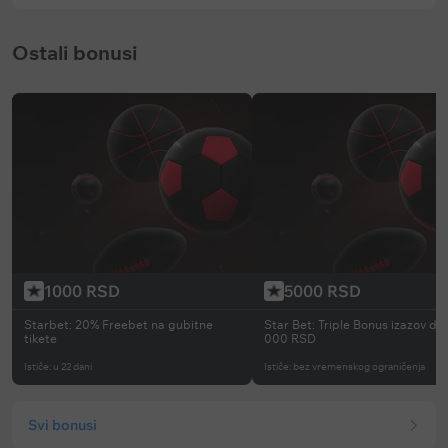
Ostali bonusi
1000 RSD
5000 RSD
Starbet: 20% Freebet na gubitne
Star Bet: Triple Bonus izazov do
tikete
000 RSD
Ističe:
u
22 dani
Ističe:
bez vremenskog ograničenja
Svi bonusi