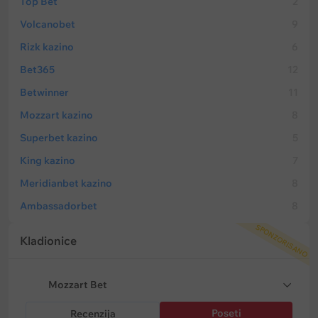
Top Bet
2
Volcanobet
9
Rizk kazino
6
Bet365
12
Betwinner
11
Mozzart kazino
8
Superbet kazino
5
King kazino
7
Meridianbet kazino
8
Ambassadorbet
8
SPONZORISANO
Kladionice
Mozzart Bet
Poseti
Recenzija