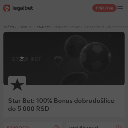
Prijavi se
POČETAK
BONUSI
STAR BET
STAR BET: 100% BONUS DOBRODOŠLICE DO 5 000 R
Star Bet: 100% Bonus dobrodošlice
do 5 000 RSD
5000
RSD
Istekli bonusi