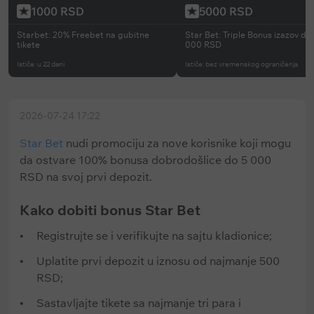
1000 RSD
5000 RSD
Starbet: 20% Freebet na gubitne
Star Bet: Triple Bonus izazov do
tikete
000 RSD
Ističe:
u
22 dani
Ističe:
bez vremenskog ograničenja
2026-07-24 17:22
Star Bet
nudi promociju za nove korisnike koji mogu
da ostvare 100% bonusa dobrodošlice do 5 000
RSD na svoj prvi depozit.
Kako dobiti bonus Star Bet
Registrujte se i verifikujte na sajtu kladionice;
Uplatite prvi depozit u iznosu od najmanje 500
RSD;
Sastavljajte tikete sa najmanje tri para i