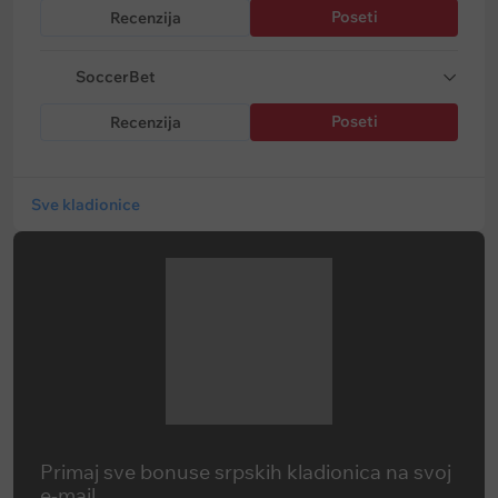
Poseti
Recenzija
SoccerBet
Poseti
Recenzija
Sve kladionice
Primaj sve bonuse srpskih kladionica na svoj
e-mail