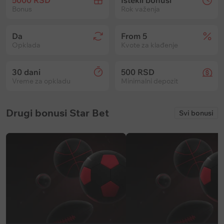
Bonus
Rok važenja
Da
From 5
Opklada
Kvote za klađenje
30 dani
500 RSD
Vreme za opkladu
Minimalni depozit
Drugi bonusi Star Bet
Svi bonusi