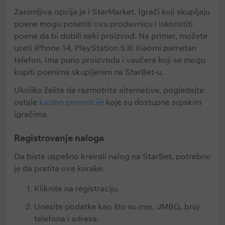
Zanimljiva opcija je i StarMarket. Igrači koji skupljaju
poene mogu posetiti ovu prodavnicu i iskoristiti
poene da bi dobili neki proizvod. Na primer, možete
uzeti iPhone 14, PlayStation 5 ili Xiaomi pametan
telefon. Ima puno proizvoda i vaučera koji se mogu
kupiti poenima skupljenim na StarBet-u.
Ukoliko želite da razmotrite alternative, pogledajte
ostale
kazino promocije
koje su dostupne srpskim
igračima.
Registrovanje naloga
Da biste uspešno kreirali nalog na StarBet, potrebno
je da pratite ove korake.
Kliknite na registraciju.
Unesite podatke kao što su ime, JMBG, broj
telefona i adresa.