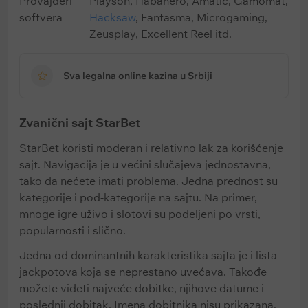
Provajderi
Playson, Habanero, Amatic, Gamomat,
softvera
Hacksaw
, Fantasma, Microgaming,
Zeusplay, Excellent Reel itd.
Sva legalna online kazina u Srbiji
Zvanični sajt StarBet
StarBet koristi moderan i relativno lak za korišćenje
sajt. Navigacija je u većini slučajeva jednostavna,
tako da nećete imati problema. Jedna prednost su
kategorije i pod-kategorije na sajtu. Na primer,
mnoge igre uživo i slotovi su podeljeni po vrsti,
popularnosti i slično.
Jedna od dominantnih karakteristika sajta je i lista
jackpotova koja se neprestano uvećava. Takođe
možete videti najveće dobitke, njihove datume i
poslednji dobitak. Imena dobitnika nisu prikazana,