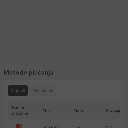
Starbet: 10% EGT C
maksimalni bonus je ograničen na
Spinback do 50 bes
10.000 RSD.
Da biste otključali pun iznos bonusa,
postoji obrtni uslov od 30x na slot
igrama. Bonus se dodeljuje u 10 koraka,
sa 10% koje se isplaćuju na svakih
odigranih 6.000 RSD.
Detalji
Ističe:
bez vremenskog o
Metode plaćanja
Povlačenje
Depozit
Načini
Min
Maks
Provizija
plaćanja
500 RSD
N/A
N/A