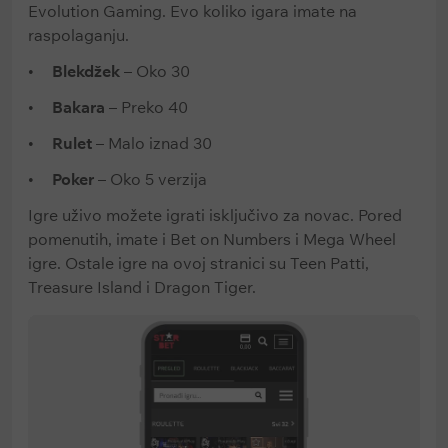
Evolution Gaming. Evo koliko igara imate na
raspolaganju.
Blekdžek
– Oko 30
Bakara
– Preko 40
Rulet
– Malo iznad 30
Poker
– Oko 5 verzija
Igre uživo možete igrati isključivo za novac. Pored
pomenutih, imate i Bet on Numbers i Mega Wheel
igre. Ostale igre na ovoj stranici su Teen Patti,
Treasure Island i Dragon Tiger.