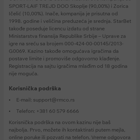
SPORT-LAIF TREJD DOO Skoplje (90,00%) i Zorica
Ičelić (10,00%). Inače, kompanija je prisutna od
1998. godine i veličina preduzeća je srednja. StarBet
takođe poseduje licencu izdatu od strane
Ministarstva finansija Republike Srbije – Uprave za
igre na sreću sa brojem 000-424-00-00145/2013-
G0069. Kazino takođe omogućava igračima da
postave limite i promoviše odgovorno klađenje.
Registracija na sajtu igračima mlađim od 18 godina
nije moguća.
Korisnička podrška
E-mail:
support@rmco.rs
Telefon: +381 60 579 6666
Korisnička podrška na ovom kazinu nije baš
najbolja. Prvo, možete ih kontaktirati putem mejla,
online poruke ili pozvati na telefon. Vreme odgovora