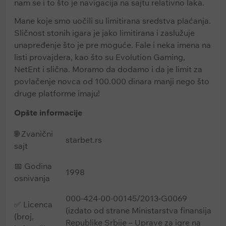
nam se i to što je navigacija na sajtu relativno laka.
Mane koje smo uočili su limitirana sredstva plaćanja.
Sličnost stonih igara je jako limitirana i zaslužuje
unapređenje što je pre moguće. Fale i neka imena na
listi provajdera, kao što su Evolution Gaming,
NetEnt i slična. Moramo da dodamo i da je limit za
povlačenje novca od 100.000 dinara manji nego što
druge platforme imaju!
Opšte informacije
🌐 Zvanični
starbet.rs
sajt
📅 Godina
1998
osnivanja
000-424-00-00145/2013-G0069
✅ Licenca
(izdato od strane Ministarstva finansija
(broj,
Republike Srbije – Uprave za igre na