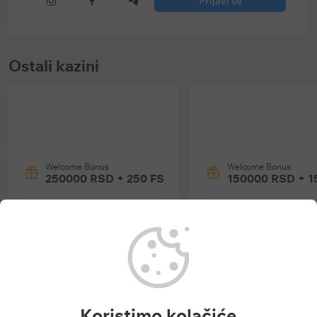
Prijavi se
Ostali kazini
Welcome Bonus
Welcome Bonus
250000 RSD + 250 FS
150000 RSD + 1
Recenzija
Recenzija
Komentari
Koristimo kolačiće