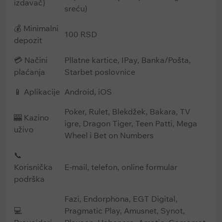
izdavač)
sreću)
💰 Minimalni
100 RSD
depozit
💳 Načini
Pllatne kartice, IPay, Banka/Pošta,
plaćanja
Starbet poslovnice
📱 Aplikacije
Android, iOS
Poker, Rulet, Blekdžek, Bakara, TV
🎰 Kazino
igre, Dragon Tiger, Teen Patti, Mega
uživo
Wheel i Bet on Numbers
📞
Korisnička
E-mail, telefon, online formular
podrška
Fazi, Endorphona, EGT Digital,
💻
Pragmatic Play, Amusnet, Synot,