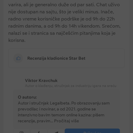
varira, ali je generalno duže od par sati. Chat uživo
nije dostupan na sajtu, što je veliki minus. Inače,
radno vreme korisničke podrške je od 9h do 22h
radnim danima, a od 9h do 14h vikendom. Srećom,
nalazi se i stranica sa najčešćim pitanjima koja je
korisna.
Recenzija kladionice Star Bet
Viktor Kravchuk
Autor o klađenju, stručnjak za industriju igara na sreću
O autoru:
Autor i stručnjak Legalbeta. Po obrazovanju sam
prevodilac i novinar, a od 2021. godine se
intenzivno bavim temom online kazina: pišem
recenzije, pravim...
Pročitaj više