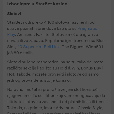
Izbor igara u StarBet kazino
Slotovi
StarBet nudi preko 4400 slotova razvijenih od
strave poznatih brendova kao što su
Pragmatic
Play
, Amusnet, Fazi itd. Slotove možete igrati za
novac ili za zabavu. Popularne igre trenutno su Blue
Slot,
40 Super Hot Bell Link
, The Biggest Win x50 i
još 80 ostalih.
Slotovi su lepo raspoređeni na sajtu, tako da imate
različite sekcije kao što su Hold & Win, Bonus Buy i
Hot. Takođe, možete proveriti i slotove od samo
jednog provajdera, što je korisno.
Naravno, možete i pretražiti željeni slot koristeći
njegovo ime. Tu su i filteri koji vam omogućavaju da
filtrirate slotove u zavisnosti od platnih linija ili teme.
Tako da, na primer, imate Adventure, Classic Style,
Fantasy i slično. U zagradama se nalazi broj igara