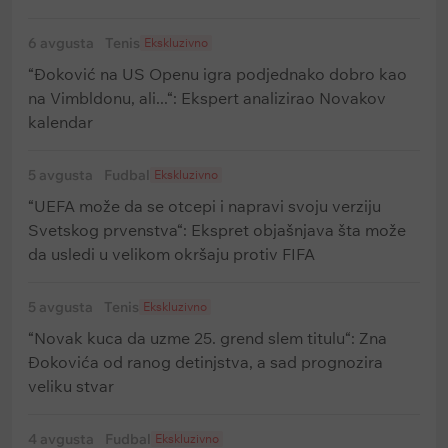
6 avgusta
Tenis
Ekskluzivno
“Đoković na US Openu igra podjednako dobro kao
na Vimbldonu, ali...“: Ekspert analizirao Novakov
kalendar
5 avgusta
Fudbal
Ekskluzivno
“UEFA može da se otcepi i napravi svoju verziju
Svetskog prvenstva“: Ekspret objašnjava šta može
da usledi u velikom okršaju protiv FIFA
5 avgusta
Tenis
Ekskluzivno
“Novak kuca da uzme 25. grend slem titulu“: Zna
Đokovića od ranog detinjstva, a sad prognozira
veliku stvar
4 avgusta
Fudbal
Ekskluzivno