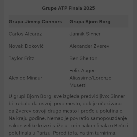
Grupe ATP Finala 2025
Grupa Jimmy Connors
Grupa Bjorn Borg
Carlos Alcaraz
Jannik Sinner
Novak Đoković
Alexander Zverev
Taylor Fritz
Ben Shelton
Felix Auger-
Alex de Minaur
Aliassime/Lorenzo
Musetti
U grupi Bjorn Borg, sve izgleda predvidljivo: Sinner
bi trebalo da osvoji prvo mesto, dok je očekivano
da Zverev osvoji drugo mesto i prođe u polufinale.
Na kraju godine, Nemac je povratio samopouzdanje
nakon velike krize i stiže u Torin nakon finala u Beču i
polufinala u Parizu. Pored tofa, na tim turnirima,