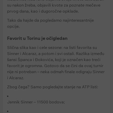
su nakon žreba, objavili kvote za poznate mečeve
prvog dana, kao i dugoročne opklade.
Tako da hajde da pogledamo najinteresantnije
opcije.
Favorit u Torinu je očigledan
Slična slika kao i cele sezone: na listi favorita su
Sinner i Alcaraz, a potom i svi ostali. Razlika između
šansi Španca i Đokovića, koji je označen kao treći
favorit je ogromna. Gotovo da se čini da ovaj turnir
nije ni potreban – neka odmah finale odigraju Sinner
i Alcaraz.
Zbog čega? Samo pogledajte stanje na ATP listi:
Jannik Sinner – 11500 bodova;