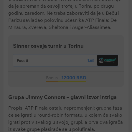
da je spreman da osvoji trofej u Torinu po drugu
godinu zaredom. Ne treba zaboraviti da je u Beču i
Parizu savladao polovinu učesnika ATP Finala: De
Minaura, Zvereva, Sheltona i Auger-Aliassimea.
Sinner osvaja turnir u Torinu
Poseti
1.65
12000 RSD
Bonus
Grupa Jimmy Connors – glavni izvor intriga
Propisi ATP Finala ostaju nepromenjeni: grupna faza
će se igrati u round-robin formatu, u kojem će svako
igrati protiv svakog u svojoj grupi, a prva dva igrača
iz svake grupe plasiraće se u polufinala.