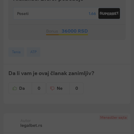
Poseti
1.66
36000 RSD
Bonus
Tenis
ATP
Da li vam je ovaj članak zanimljiv?
Da
0
Ne
0
Menadžer sajta
Autor
legalbet.rs