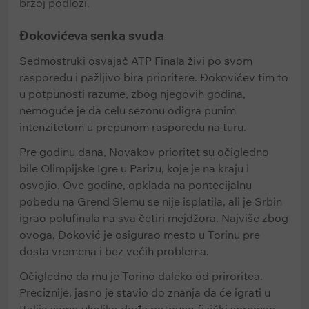
brzoj podlozi.
Đokovićeva senka svuda
Sedmostruki osvajač ATP Finala živi po svom
rasporedu i pažljivo bira prioritere. Đokovićev tim to
u potpunosti razume, zbog njegovih godina,
nemoguće je da celu sezonu odigra punim
intenzitetom u prepunom rasporedu na turu.
Pre godinu dana, Novakov prioritet su očigledno
bile Olimpijske Igre u Parizu, koje je na kraju i
osvojio. Ove godine, opklada na pontecijalnu
pobedu na Grend Slemu se nije isplatila, ali je Srbin
igrao polufinala na sva četiri mejdžora. Najviše zbog
ovoga, Đoković je osigurao mesto u Torinu pre
dosta vremena i bez većih problema.
Očigledno da mu je Torino daleko od priroritea.
Preciznije, jasno je stavio do znanja da će igrati u