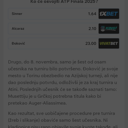
Ko će osvojiti ATP Finala 2025?
1.64
Sinner
2.10
Alcaraz
23.00
Đoković
Drugo, do 8. novembra, samo je šest od osam
učesnika na turniru bilo potvršeno. Đoković je svoje
mesto u Torinu obezbedio na Azijskoj turneji, ali nije
dao poslednju potvrdu, odloživši je za kraj turnira u
Atini. Poslednjih učesnik će se takođe saznati tamo:
Musettiju je u Grčkoj potrebna titula kako bi
pretekao Auger-Aliassimea.
Kao rezultat, sve uobičajene procedure pre turnira
(žreb i slikanje) obaviće samo šest učesnika. Ni
kladionice nisu rano objavile svoje kvote takođe, ali