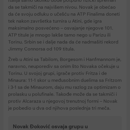
Italija samo ukoliko dođe potpuno fizički spreman
da se takmiči na najvišem nivou. Novak je obećao
da će svoju odluku o učešću na ATP Finalima doneti
tek nakon završetka turnira u Atini, gde igra
maksimalno posvećeno – osvajanje njegove 101.
ATP titule je mnogo lakše tamo nego u Parizu ili
Torinu. Srbin se i dalje nada da će nadmašiti rekord
Jimmy Connorsa od 109 titula.
Žreb u Atini sa Tabilom, Borgesom i Hanfmannom je,
naravno, neuporediv sa onim što Novaka očekuje u
Torinu. U svojoj grupi, igrače protiv Fritza i de
Minaura: 11-1 skor u međusobnim duelima sa Fritzom
i 3-1 sa de Minaurom, daju mu razlog za optimizam o
prolasku u polufinale. Takođe može da se takmiči i
protiv Alcaraza u njegovoj trenutnoj formi – Novak
je pobedio u dva od njihova poslednja tri meča.
Novak Đoković osvaja grupu u