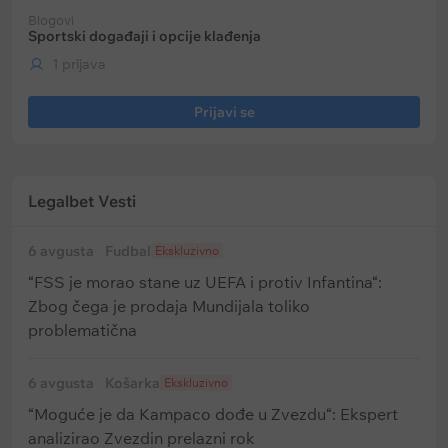
Blogovi
Sportski događaji i opcije klađenja
1 prijava
Prijavi se
Legalbet Vesti
6 avgusta
Fudbal
Ekskluzivno
“FSS je morao stane uz UEFA i protiv Infantina“:
Zbog čega je prodaja Mundijala toliko
problematična
6 avgusta
Košarka
Ekskluzivno
“Moguće je da Kampaco dođe u Zvezdu“: Ekspert
analizirao Zvezdin prelazni rok