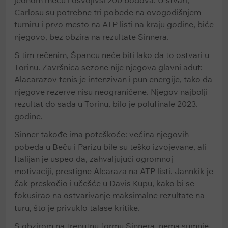
jednom meču i osvojivši 200 bodova. U stvari,
Carlosu su potrebne tri pobede na ovogodišnjem
turniru i prvo mesto na ATP listi na kraju godine, biće
njegovo, bez obzira na rezultate Sinnera.
S tim rečenim, Špancu neće biti lako da to ostvari u
Torinu. Završnica sezone nije njegova glavni adut:
Alacarazov tenis je intenzivan i pun energije, tako da
njegove rezerve nisu neograničene. Njegov najbolji
rezultat do sada u Torinu, bilo je polufinale 2023.
godine.
Sinner takođe ima poteškoće: većina njegovih
pobeda u Beču i Parizu bile su teško izvojevane, ali
Italijan je uspeo da, zahvaljujući ogromnoj
motivaciji, prestigne Alcaraza na ATP listi. Jannkik je
čak preskočio i učešće u Davis Kupu, kako bi se
fokusirao na ostvarivanje maksimalne rezultate na
turu, što je privuklo talase kritike.
S obzirom na trenutnu formu Sinnera, nema sumnje