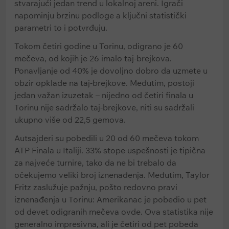
stvarajući jedan trend u lokalnoj areni. Igrači
napominju brzinu podloge a ključni statistički
parametri to i potvrđuju.
Tokom četiri godine u Torinu, odigrano je 60
mečeva, od kojih je 26 imalo taj-brejkova.
Ponavljanje od 40% je dovoljno dobro da uzmete u
obzir opklade na taj-brejkove. Međutim, postoji
jedan važan izuzetak – nijedno od četiri finala u
Torinu nije sadržalo taj-brejkove, niti su sadržali
ukupno više od 22,5 gemova.
Autsajderi su pobedili u 20 od 60 mečeva tokom
ATP Finala u Italiji. 33% stope uspešnosti je tipična
za najveće turnire, tako da ne bi trebalo da
očekujemo veliki broj iznenađenja. Međutim, Taylor
Fritz zaslužuje pažnju, pošto redovno pravi
iznenađenja u Torinu: Amerikanac je pobedio u pet
od devet odigranih mečeva ovde. Ova statistika nije
generalno impresivna, ali je četiri od pet pobeda