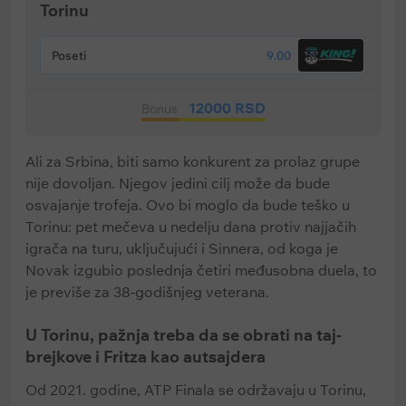
Torinu
Poseti
9.00
12000 RSD
Bonus
Ali za Srbina, biti samo konkurent za prolaz grupe
nije dovoljan. Njegov jedini cilj može da bude
osvajanje trofeja. Ovo bi moglo da bude teško u
Torinu: pet mečeva u nedelju dana protiv najjačih
igrača na turu, uključujući i Sinnera, od koga je
Novak izgubio poslednja četiri međusobna duela, to
je previše za 38-godišnjeg veterana.
U Torinu, pažnja treba da se obrati na taj-
brejkove i Fritza kao autsajdera
Od 2021. godine, ATP Finala se održavaju u Torinu,