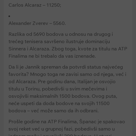
Carlos Alcaraz – 11250;
Alexander Zverev – 5560.
Razlika od 5690 bodova u odnosu na drugog i
trećeg tenisera savršeno ilustruje dominaciju
Sinnera i Alcaraza. Zbog toga, kvote za titulu na ATP
Finalima ne bi trebalo da vas iznenade.
Da li je Jannik spreman da potvrdi status najvećeg
favorita? Mnogo toga ne zavisi samo od njega, već i
od Alcaraza. Pre godinu dana, Italijan je osvojio
titulu u Torinu, pobedivši u svim mečevima i
osvojivši maksimalnih 1500 bodova. Ovog puta,
neće uspeti da doda bodove na svojih 11500
bodova – već može samo da ih odbrani.
Prošle godine na ATP Finalima, Španac je spakovao
svoj reket već u grupnoj fazi, pobedivši samo u