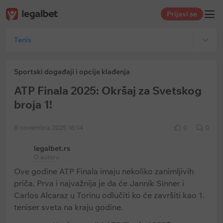
Prijavi se
Tenis
Sportski događaji i opcije klađenja
ATP Finala 2025: Okršaj za Svetskog
broja 1!
8 novembra 2025 16:14
0
0
legalbet.rs
O autoru
Ove godine ATP Finala imaju nekoliko zanimljivih
priča. Prva i najvažnija je da će Jannik Sinner i
Carlos Alcaraz u Torinu odlučiti ko će završiti kao 1.
teniser sveta na kraju godine.