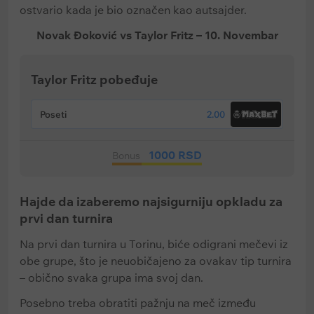
ostvario kada je bio označen kao autsajder.
Novak Đoković vs Taylor Fritz – 10. Novembar
Taylor Fritz pobeđuje
Poseti
2.00
1000 RSD
Bonus
Hajde da izaberemo najsigurniju opkladu za
prvi dan turnira
Na prvi dan turnira u Torinu, biće odigrani mečevi iz
obe grupe, što je neuobičajeno za ovakav tip turnira
– obično svaka grupa ima svoj dan.
Posebno treba obratiti pažnju na meč između