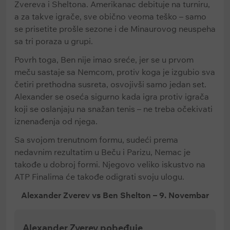
Zvereva i Sheltona. Amerikanac debituje na turniru,
a za takve igrače, sve obično veoma teško – samo
se prisetite prošle sezone i de Minaurovog neuspeha
sa tri poraza u grupi.
Povrh toga, Ben nije imao sreće, jer se u prvom
meču sastaje sa Nemcom, protiv koga je izgubio sva
četiri prethodna susreta, osvojivši samo jedan set.
Alexander se oseća sigurno kada igra protiv igrača
koji se oslanjaju na snažan tenis – ne treba očekivati
iznenađenja od njega.
Sa svojom trenutnom formu, sudeći prema
nedavnim rezultatim u Beču i Parizu, Nemac je
takođe u dobroj formi. Njegovo veliko iskustvo na
ATP Finalima će takođe odigrati svoju ulogu.
Alexander Zverev vs Ben Shelton – 9. Novembar
Alexander Zverev pobeđuje