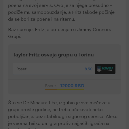
poena na svoj servis. Ovo je za njega presudno –
podiže mu samopouzdanje, a Fritz takođe počinje
da se bori za poene i na riternu.
Baz sumnje, Fritz je potcenjen u Jimmy Connors
Grupi.
Taylor Fritz osvaja grupu u Torinu
Poseti
8.50
12000 RSD
Bonus
Što se De Minaura tiče, izgubio je sve mečeve u
grupi prošle godine, ne treba očekivati neko
poboljšanje: bez stabilnog i sigurnog servisa, Alexu
je veoma teško da igra protiv najjačih igrača na