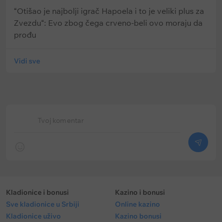
“Otišao je najbolji igrač Hapoela i to je veliki plus za
Zvezdu“: Evo zbog čega crveno-beli ovo moraju da
prođu
Vidi sve
Tvoj komentar
Kladionice i bonusi
Kazino i bonusi
Sve kladionice u Srbiji
Online kazino
Kladionice uživo
Kazino bonusi