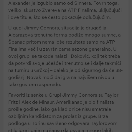
Alexander je izgubio samo od Sinnera. Povrh toga,
veliko iskustvo Zvereva na ATP Finalima, uključujući
i dve titule, što se često pokazuje odlučujućim.
U gupi Jimmy Connors, situacija je drugačija:
Alcarazova trenutna forma podiže mnogo sumne, a
Španac pritom nema loše rezultate samo na ATP
Finalima već i u završnicama sezone generalno. U
ovoj grupi se takođe nalazi i Đoković, koji tek treba
da potvrdi svoje učešće i trenutno se i dalje takmiči
na turniru u Grčkoj – daleko je od sigurnog da će 38-
godišnji Novak moći da igra na najvišem nivou u
tako gustom rasporedu.
Favoriti iz senke u Grupi Jimmy Connors su Taylor
Fritz i Alex de Minaur. Amerikanac je bio finalista
prošle godine, iako ga kladionice nisu smatrale
ozbiljnim kandidatom za prolaz iz grupe. Brza
podloga u Torinu savršeno odgovara Taylorovom
stilu igre i daje mu šansu da osvaja mnogo lakih