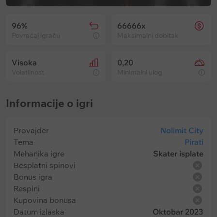
96%
66666x
Povraćaj igraču
Maksimalni dobitak
Visoka
0,20
Volatilnost
Minimalni ulog
Informacije o igri
Provajder
Nolimit City
Tema
Pirati
Mehanika igre
Skater isplate
Besplatni spinovi
Bonus igra
Respini
Kupovina bonusa
Datum izlaska
Oktobar 2023