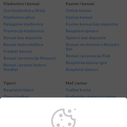
Kladionice i bonusi
Kazino i bonusi
Sve kladionice u Srbiji
Online kazino
Kladionice uživo
Kazino bonusi
Nelegalne kladionice
Kazino bonusi bez depozita
Promocije kladionice
Besplatni spinovi
Bonusi bez depozita
Spinovi bez depozita
Bonusi dobrodošlice
Bonusi na slotove u Mozzart
Bet
Freebet bonusi
Bonusi i promocije Rizk
Bonusi i promocije Mozzart
Besplatne kazino igre
Bonusi i promo kodovi
MaxBet
Besplatni slotovi
Tipovi
Meč centar
Besplatni tipovi
Fudbal kvote
Tipovi fudbal
Fudbalske utakmice danas
Tipovi košarka
Superliga Srbije
Tenis tipovi
Liga Šampiona
Evroliga tipovi
Liga Evrope
NBA tipovi
Liga Konferencija