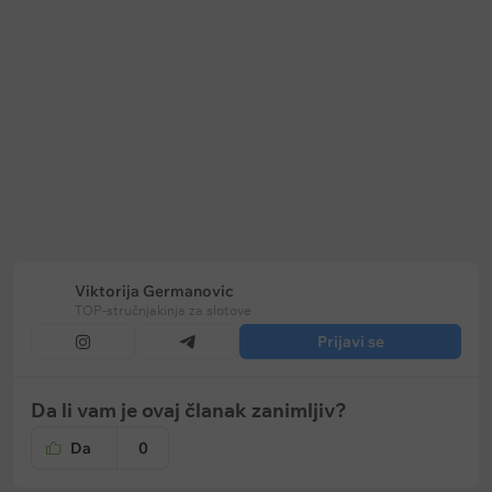
Mental 2
Apocalypse Super xNudge
Viktorija Germanovic
TOP-stručnjakinja za slotove
Prijavi se
Da li vam je ovaj članak zanimljiv?
Da
0