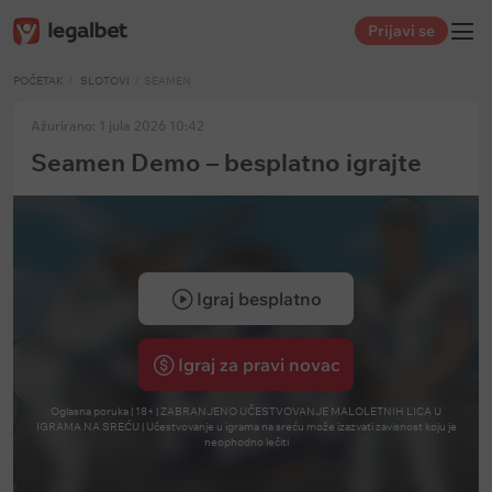
Prijavi se
POČETAK
SLOTOVI
SEAMEN
Ažurirano: 1 jula 2026 10:42
Seamen Demo – besplatno igrajte
Igraj besplatno
Igraj za pravi novac
Oglasna poruka | 18+ | ZABRANJENO UČESTVOVANJE MALOLETNIH LICA U
IGRAMA NA SREĆU | Učestvovanje u igrama na sreću može izazvati zavisnost koju je
neophodno lečiti