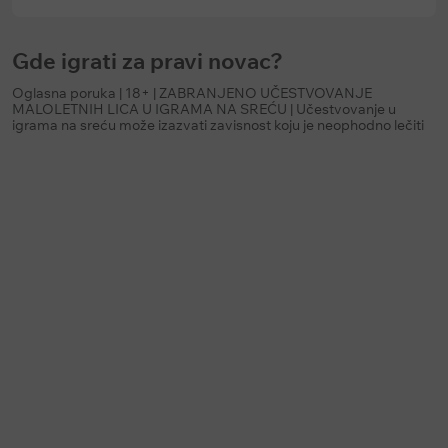
Gde igrati za pravi novac?
Oglasna poruka | 18+ | ZABRANJENO UČESTVOVANJE
MALOLETNIH LICA U IGRAMA NA SREĆU | Učestvovanje u
igrama na sreću može izazvati zavisnost koju je neophodno lečiti
1000 RSD
100 spinova
Soccerbet: 1.000 RSD besplatni
Maxbet: Bonus dobrodošlice 10
spinovi
spinova
Ističe:
bez vremenskog ograničenja
Ističe:
bez vremenskog ograničenja