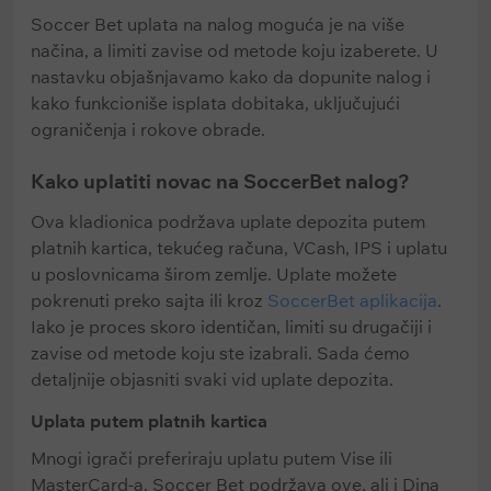
Soccer Bet uplata na nalog moguća je na više
načina, a limiti zavise od metode koju izaberete. U
nastavku objašnjavamo kako da dopunite nalog i
kako funkcioniše isplata dobitaka, uključujući
ograničenja i rokove obrade.
Kako uplatiti novac na SoccerBet nalog?
Ova kladionica podržava uplate depozita putem
platnih kartica, tekućeg računa, VCash, IPS i uplatu
u poslovnicama širom zemlje. Uplate možete
pokrenuti preko sajta ili kroz
SoccerBet aplikacija
.
Iako je proces skoro identičan, limiti su drugačiji i
zavise od metode koju ste izabrali. Sada ćemo
detaljnije objasniti svaki vid uplate depozita.
Uplata putem platnih kartica
Mnogi igrači preferiraju uplatu putem Vise ili
MasterCard-a. Soccer Bet podržava ove, ali i Dina