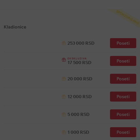
SPONZORISANO
Kladionice
253 000 RSD
Poseti
EKSKLUZIVA
Poseti
17 500 RSD
20 000 RSD
Poseti
12 000 RSD
Poseti
5 000 RSD
Poseti
1 000 RSD
Poseti