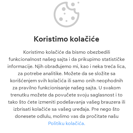
Tipovi fudbal
Fudbalske utakmice danas
Tipovi košarka
Superliga Srbije
Tenis tipovi
Liga Šampiona
Evroliga tipovi
Liga Evrope
NBA tipovi
Liga Konferencija
Koristimo kolačiće
Liga Šampiona tipovi
Engleska Premijer Liga
Liga Evrope tipovi
La Liga
Koristimo kolačiće da bismo obezbedili
Tiket dana
funkcionalnost našeg sajta i da prikupimo statističke
Besplatni tipovi 1x2
informacije. Njih obrađujemo mi, kao i neka treća lica,
za potrebe analitike. Možete da se složite sa
Članci
O sajtu
korišćenjem svih kolačića ili samo onih neophodnih
Blogovi
O nama
za pravilno funkcionisanje našeg sajta. U svakom
Škola klađenja
Kontakt
trenutku možete da povučete svoju saglasnost i to
Kazino škola
Odgovorno igranje
tako što ćete izmeniti podešavanja vašeg brauzera ili
Sve o sportu
Politika privatnosti
izbrisati kolačiće sa vašeg uređaja. Pre nego što
FAQ
Uslovi korišćenja
donesete odlulu, molimo vas da pročitate našu
Politika kolačića
Politiku kolačića.
Srbija