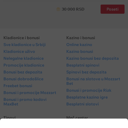
30 000 RSD
Poseti
Kladionice i bonusi
Kazino i bonusi
Sve kladionice u Srbiji
Online kazino
Kladionice uživo
Kazino bonusi
Nelegalne kladionice
Kazino bonusi bez depozita
Promocije kladionice
Besplatni spinovi
Bonusi bez depozita
Spinovi bez depozita
Bonusi dobrodošlice
Bonusi na slotove u Mozzart
Bet
Freebet bonusi
Bonusi i promocije Rizk
Bonusi i promocije Mozzart
Besplatne kazino igre
Bonusi i promo kodovi
MaxBet
Besplatni slotovi
Tipovi
Meč centar
Besplatni tipovi
Fudbal kvote