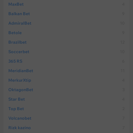
MaxBet
4
Balkan Bet
9
AdmiralBet
10
Betole
9
Brazilbet
12
Soccerbet
10
365 RS
6
MeridianBet
11
MerkurXtip
4
OktagonBet
3
Star Bet
4
Top Bet
2
Volcanobet
7
Rizk kazino
7