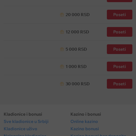
20 000 RSD
Poseti
12 000 RSD
Poseti
5 000 RSD
Poseti
1 000 RSD
Poseti
30 000 RSD
Poseti
Kladionice i bonusi
Kazino i bonusi
Sve kladionice u Srbiji
Online kazino
Kladionice uživo
Kazino bonusi
Nelegalne kladionice
Kazino bonusi bez depozita