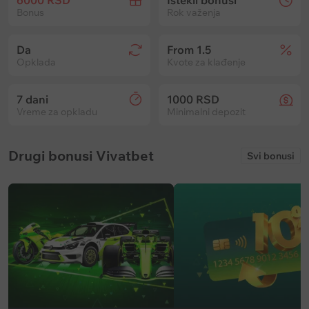
Bonus
Rok važenja
Da
From 1.5
Opklada
Kvote za klađenje
7 dani
1000 RSD
Vreme za opkladu
Minimalni depozit
Drugi bonusi Vivatbet
Svi bonusi