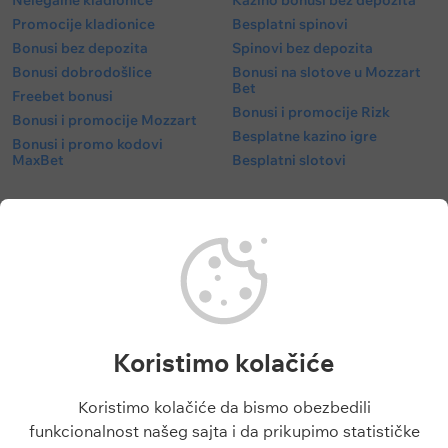
Promocije kladionice
Besplatni spinovi
Bonusi bez depozita
Spinovi bez depozita
Bonusi dobrodošlice
Bonusi na slotove u Mozzart
Bet
Freebet bonusi
Bonusi i promocije Rizk
Bonusi i promocije Mozzart
Besplatne kazino igre
Bonusi i promo kodovi
MaxBet
Besplatni slotovi
Tipovi
Meč centar
Besplatni tipovi
Fudbal kvote
Tipovi fudbal
Fudbalske utakmice danas
Tipovi košarka
Superliga Srbije
Tenis tipovi
Liga Šampiona
Evroliga tipovi
Liga Evrope
NBA tipovi
Liga Konferencija
Koristimo kolačiće
Liga Šampiona tipovi
Engleska Premijer Liga
Liga Evrope tipovi
La Liga
Koristimo kolačiće da bismo obezbedili
Tiket dana
funkcionalnost našeg sajta i da prikupimo statističke
Besplatni tipovi 1x2