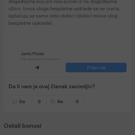
događajima koji još nisu počeli ili na događajima
uživo. Iznos uloga besplatne opklade se ne vraća;
isplaćuju se samo neto dobici (dobici minus ulog
besplatne opklade).
Janis Plisko
Top ekspert za bonuse
Prijavi se
Da li vam je ovaj članak zanimljiv?
Da
0
Ne
0
Ostali bonusi