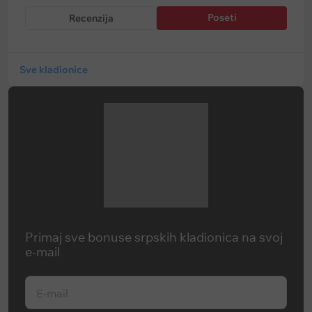
Poseti
Recenzija
Sve kladionice
Primaj sve bonuse srpskih kladionica na svoj
e-mail
E-mail