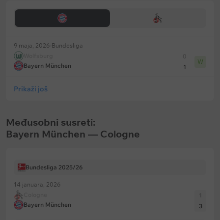
9 maja, 2026
Bundesliga
Wolfsburg
0
W
Bayern München
1
Prikaži još
Međusobni susreti:
Bayern München — Cologne
Bundesliga 2025/26
14 januara, 2026
Cologne
1
Bayern München
3