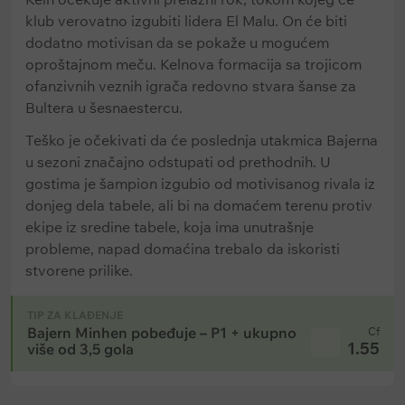
klub verovatno izgubiti lidera El Malu. On će biti
dodatno motivisan da se pokaže u mogućem
oproštajnom meču. Kelnova formacija sa trojicom
ofanzivnih veznih igrača redovno stvara šanse za
Bultera u šesnaestercu.
Teško je očekivati da će poslednja utakmica Bajerna
u sezoni značajno odstupati od prethodnih. U
gostima je šampion izgubio od motivisanog rivala iz
donjeg dela tabele, ali bi na domaćem terenu protiv
ekipe iz sredine tabele, koja ima unutrašnje
probleme, napad domaćina trebalo da iskoristi
stvorene prilike.
TIP ZA KLAĐENJE
Bajern Minhen pobeđuje – P1 + ukupno
Cf
1.55
više od 3,5 gola