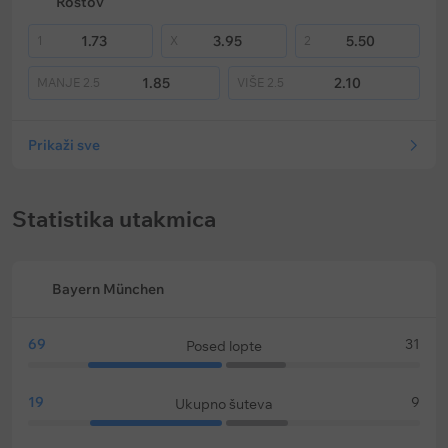
Rostov
1.73
3.95
5.50
1
X
2
1.85
2.10
MANJE
2.5
VIŠE
2.5
Prikaži sve
Statistika utakmica
Bayern München
69
31
Posed lopte
19
9
Ukupno šuteva