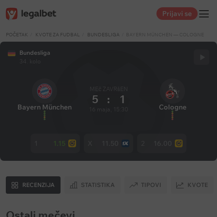
Prijavi se
POČETAK
KVOTE ZA FUDBAL
BUNDESLIGA
BAYERN MÜNCHEN — COLOGNE
Bundesliga
34. kolo
MEč ZAVRšEN
5
:
1
Bayern München
Cologne
16 maja, 15:30
1
1.15
X
11.50
2
16.00
RECENZIJA
STATISTIKA
TIPOVI
KVOTE
Ostali mečevi