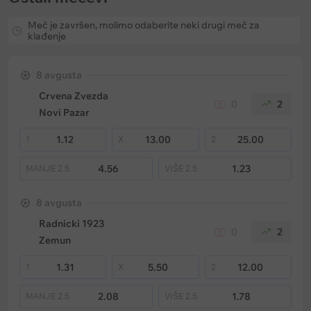
Meč je završen, molimo odaberite neki drugi meč za
klađenje
8 avgusta
Crvena Zvezda
0
2
Novi Pazar
1.12
13.00
25.00
1
X
2
4.56
1.23
MANJE
2.5
VIŠE
2.5
8 avgusta
Radnicki 1923
0
2
Zemun
1.31
5.50
12.00
1
X
2
2.08
1.78
MANJE
2.5
VIŠE
2.5