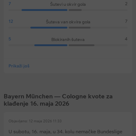
7
2
Šutevi u okvir gola
12
7
Šuteva van okvira gola
5
4
Blokiranih šuteva
Prikaži još
Bayern München — Cologne kvote za
klađenje 16. maja 2026
Objavljeno: 12 maja 2026 11:33
U subotu, 16. maja, u 34. kolu nemačke Bundeslige