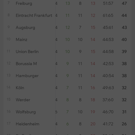
7
Freiburg
34
13
8
13
51:57
47
8
Eintracht Frankfurt
34
11
11
12
61:65
44
9
Augsburg
34
12
7
15
45:61
43
10
Mainz
34
10
10
14
44:53
40
11
Union Berlin
34
10
9
15
44:58
39
12
Borussia M
34
9
11
14
42:53
38
13
Hamburger
34
9
11
14
40:54
38
14
Köln
34
7
11
16
49:63
32
15
Werder
34
8
8
18
37:60
32
16
Wolfsburg
36
7
10
19
46:70
31
17
Heidenheim
34
6
8
20
41:72
26