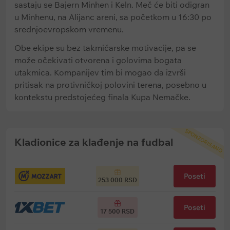
sastaju se Bajern Minhen i Keln. Meč će biti odigran
u Minhenu, na Alijanc areni, sa početkom u 16:30 po
srednjoevropskom vremenu.
Obe ekipe su bez takmičarske motivacije, pa se
može očekivati otvorena i golovima bogata
utakmica. Kompanijev tim bi mogao da izvrši
pritisak na protivničkoj polovini terena, posebno u
kontekstu predstojećeg finala Kupa Nemačke.
SPONZORISANO
Kladionice za klađenje na fudbal
Poseti
253 000 RSD
Poseti
17 500 RSD