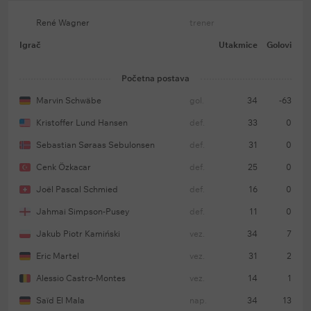
Keln nije pobedio u gostima od početka oktobra
René Wagner
trener
(šest remija i šest poraza).
Igrač
Utakmice
Golovi
Keln je u Minhenu primio 15 golova u poslednjih
pet međusobnih mečeva.
Početna postava
Marvin Schwäbe
gol.
34
-63
Kristoffer Lund Hansen
def.
33
0
Očekivani sastav Kelna (4-2-3-1):
Marvin Švebe —
Kristofer Lun Hansen, Dženk Ozdžar, Joel Šmid,
Sebastian Søraas Sebulonsen
def.
31
0
Sebastijan Sebulonsen — Isak Johaneson, Erik
Cenk Özkacar
def.
25
0
Martel — Said El Mala, Jakub Kaminski, Linton
Joël Pascal Schmied
def.
16
0
Majna — Marijus Bulter.
Jahmai Simpson-Pusey
def.
11
0
Jakub Piotr Kamiński
vez.
34
7
Odsustva:
Tom Kraus, Timo Hibers, Ragnar Ahe (svi
Eric Martel
vez.
31
2
povređeni).
Alessio Castro-Montes
vez.
14
1
Saïd El Mala
nap.
34
13