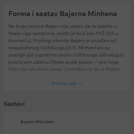
Forma i sastav Bajerna Minhena
Na kraju sezone Bajern nije uspeo da se plasira u
finale Lige šampiona, pošto je bolji bio PSŽ (5:6 u
dvomeču). Prošlog vikenda Bajern je poražen od
raspoloženog Volfsburga (0:1). Minhenčani su
postigli gol u gostima protiv Volfsburga zahvaljujući
preciznom udarcu Olisea posle pauze — pre toga
Kejn nije iskoristio penal. Zanimljivo je da je Bajern
imao gotovo upola manji xG od rivala iz zone baraža
(1,86-3,07).
Pročitaj više
Sastavi
Ključni podaci o Bajernu:
Bayern München
Bajern je lider po broju postignutih golova (117) i
xG (101,99) u Bundesligi, sa značajnom razlikom