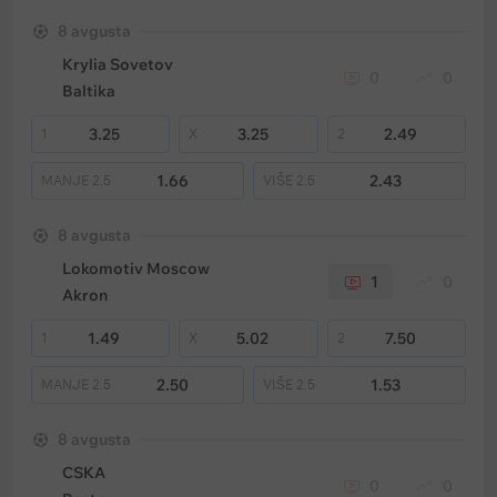
8 avgusta
Krylia Sovetov
0
0
Baltika
3.25
3.25
2.49
1
X
2
1.66
2.43
MANJE
2.5
VIŠE
2.5
8 avgusta
Lokomotiv Moscow
1
0
Akron
1.49
5.02
7.50
1
X
2
2.50
1.53
MANJE
2.5
VIŠE
2.5
8 avgusta
CSKA
0
0