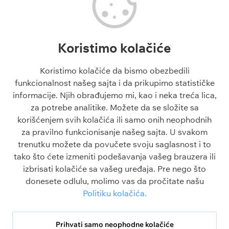
Tenis tipovi
Liga Šampiona
Evroliga tipovi
Liga Evrope
NBA tipovi
Liga Konferencija
Koristimo kolačiće
Liga Šampiona tipovi
Engleska Premijer Liga
Liga Evrope tipovi
La Liga
Koristimo kolačiće da bismo obezbedili
Tiket dana
funkcionalnost našeg sajta i da prikupimo statističke
Besplatni tipovi 1x2
informacije. Njih obrađujemo mi, kao i neka treća lica,
za potrebe analitike. Možete da se složite sa
Članci
O sajtu
korišćenjem svih kolačića ili samo onih neophodnih
Blogovi
O nama
za pravilno funkcionisanje našeg sajta. U svakom
Škola klađenja
Kontakt
trenutku možete da povučete svoju saglasnost i to
Kazino škola
Odgovorno igranje
tako što ćete izmeniti podešavanja vašeg brauzera ili
Sve o sportu
Politika privatnosti
izbrisati kolačiće sa vašeg uređaja. Pre nego što
FAQ
Uslovi korišćenja
donesete odlulu, molimo vas da pročitate našu
Politika kolačića
Politiku kolačića.
Srbija
Legalbet nije kompanija za klađenje. Celokupni sadržaj na ovom sajtu je
isključivo u informativne svrhe.
Prihvati samo neophodne kolačiće