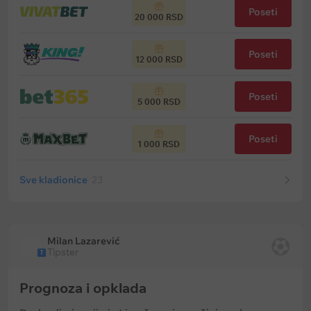
Poseti
20 000 RSD
Poseti
12 000 RSD
Poseti
5 000 RSD
Poseti
1 000 RSD
Sve kladionice
23
Milan Lazarević
Tipster
T
Prognoza i opklada