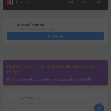
14.00
Superbet
1.14
9.90
Aleksej Tarabrin
TOP-stručnjak za klađenje
Prijavi se
Da li se slažete sa favoritom kladionica na ovom
meču?
Ko je vaš favorit za pobedu i na koga se isplati kladiti?
Tvoj komentar