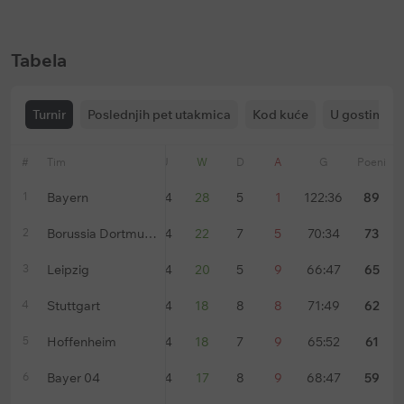
Ističe:
u
146 dani
Ističe:
bez vremenskog ograničenja
Tabela
Turnir
Poslednjih pet utakmica
Kod kuće
U gostima
#
Tim
Forma
U
W
D
A
G
Poeni
1
Bayern
34
28
5
1
122:36
89
2
Borussia Dortmund
34
22
7
5
70:34
73
3
Leipzig
34
20
5
9
66:47
65
4
Stuttgart
34
18
8
8
71:49
62
5
Hoffenheim
34
18
7
9
65:52
61
6
Bayer 04
34
17
8
9
68:47
59