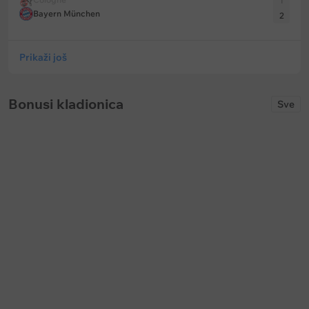
1
Bayern München
2
Prikaži još
Bonusi kladionica
Sve
Keš bonus
Keš bonus
Bet365: Prevremena isplata na
Soccerbet: Bonus za golove u p
fudbal
poluvremenu