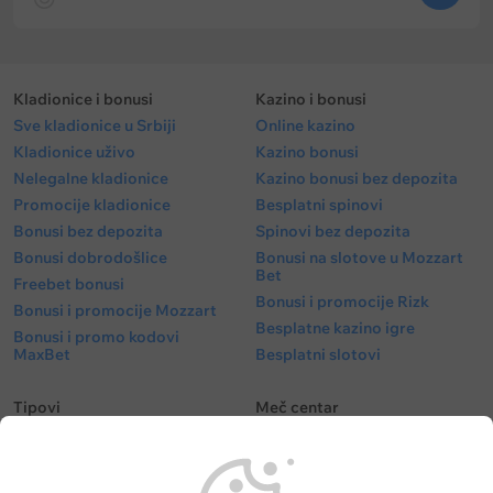
Kladionice i bonusi
Kazino i bonusi
Sve kladionice u Srbiji
Online kazino
Kladionice uživo
Kazino bonusi
Nelegalne kladionice
Kazino bonusi bez depozita
Promocije kladionice
Besplatni spinovi
Bonusi bez depozita
Spinovi bez depozita
Bonusi dobrodošlice
Bonusi na slotove u Mozzart
Bet
Freebet bonusi
Bonusi i promocije Rizk
Bonusi i promocije Mozzart
Besplatne kazino igre
Bonusi i promo kodovi
MaxBet
Besplatni slotovi
Tipovi
Meč centar
Besplatni tipovi
Fudbal kvote
Tipovi fudbal
Fudbalske utakmice danas
Tipovi košarka
Superliga Srbije