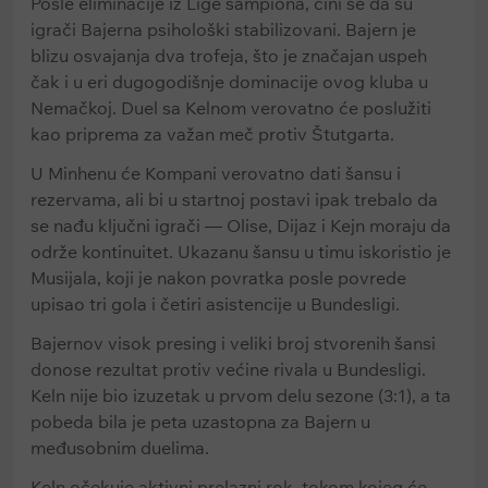
Posle eliminacije iz Lige šampiona, čini se da su
igrači Bajerna psihološki stabilizovani. Bajern je
blizu osvajanja dva trofeja, što je značajan uspeh
čak i u eri dugogodišnje dominacije ovog kluba u
Nemačkoj. Duel sa Kelnom verovatno će poslužiti
kao priprema za važan meč protiv Štutgarta.
U Minhenu će Kompani verovatno dati šansu i
rezervama, ali bi u startnoj postavi ipak trebalo da
se nađu ključni igrači — Olise, Dijaz i Kejn moraju da
održe kontinuitet. Ukazanu šansu u timu iskoristio je
Musijala, koji je nakon povratka posle povrede
upisao tri gola i četiri asistencije u Bundesligi.
Bajernov visok presing i veliki broj stvorenih šansi
donose rezultat protiv većine rivala u Bundesligi.
Keln nije bio izuzetak u prvom delu sezone (3:1), a ta
pobeda bila je peta uzastopna za Bajern u
međusobnim duelima.
Keln očekuje aktivni prelazni rok, tokom kojeg će