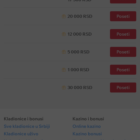
20 000 RSD
Poseti
12 000 RSD
Poseti
5 000 RSD
Poseti
1 000 RSD
Poseti
30 000 RSD
Poseti
Kladionice i bonusi
Kazino i bonusi
Sve kladionice u Srbiji
Online kazino
Kladionice uživo
Kazino bonusi