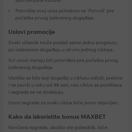
Potvrdite svoj unos pritiskom na 'Potvrdi' pre
početka prvog izabranog događaja.
Uslovi promocije
Svaki učesnik može poslati samo jednu prognozu
po izabranom događaju u okviru jednog ciklusa.
Svi unosi moraju biti potvrđeni pre početka prvog
izabranog događaja.
Ukoliko se bilo koji događaj u ciklusu odloži, prekine
i ne završi u roku od 48 sati, ceo ciklus se poništava
i nagrade se ne dodeljuju.
Iznos nagrade za svaki ciklus biće javno objavljen.
Kako da iskoristite bonus MAXBET
Novčana nagrada, ukoliko ste pobednik, biće