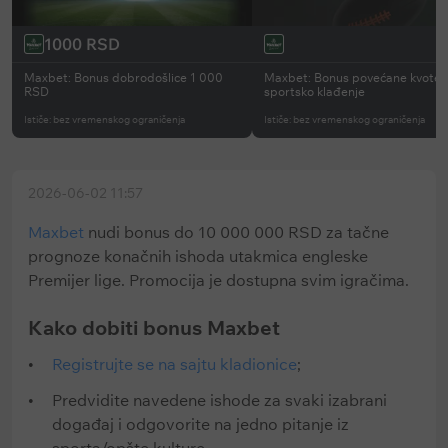
1000 RSD
Maxbet: Bonus dobrodošlice 1 000
Maxbet: Bonus povećane kvote 
RSD
sportsko klađenje
Ističe:
bez vremenskog ograničenja
Ističe:
bez vremenskog ograničenja
2026-06-02 11:57
Maxbet
nudi bonus do 10 000 000 RSD za tačne
prognoze konačnih ishoda utakmica engleske
Premijer lige. Promocija je dostupna svim igračima.
Kako dobiti bonus Maxbet
Registrujte se na sajtu kladionice
;
Predvidite navedene ishode za svaki izabrani
događaj i odgovorite na jedno pitanje iz
sporta/opšte kulture.