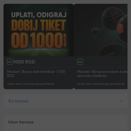
1000 RSD
Maxbet: Bonus dobrodošlice 1 000
Maxbet: Bonus povećane kvote 
RSD
sportsko klađenje
Ističe:
bez vremenskog ograničenja
Ističe:
bez vremenskog ograničenja
Svi bonusi
Izbor bonusa