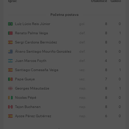
Igrač
Utakmice
Golovi
Početna postava
Luíz Lúcio Reis Júnior
gol.
8
0
Renato Palma Veiga
def.
8
1
Sergi Cardona Bermúdez
def.
8
0
Álvaro Santiago Mouriño González
def.
6
0
Juan Marcos Foyth
def.
4
0
Santiago Comesaña Veiga
vez.
8
1
Pape Gueye
vez.
7
0
Georges Mikautadze
nap.
8
1
Nicolas Pépé
nap.
8
0
Tajon Buchanan
nap.
8
0
Ayoze Pérez Gutiérrez
nap.
6
0