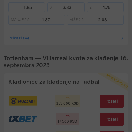
1.85
3.83
4.76
1
X
2
1.87
2.08
MANJE
2.5
VIŠE
2.5
Prikaži sve
Tottenham — Villarreal kvote za klađenje 16.
septembra 2025
SPONZORISANO
Kladionice za klađenje na fudbal
Poseti
253 000 RSD
Poseti
17 500 RSD