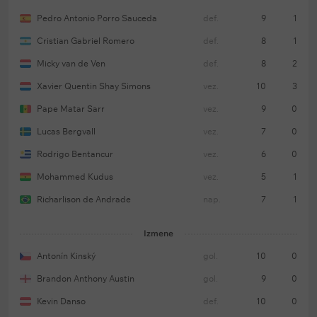
Pedro Antonio Porro Sauceda
def.
9
1
Cristian Gabriel Romero
def.
8
1
Micky van de Ven
def.
8
2
Xavier Quentin Shay Simons
vez.
10
3
Pape Matar Sarr
vez.
9
0
Lucas Bergvall
vez.
7
0
Rodrigo Bentancur
vez.
6
0
Mohammed Kudus
vez.
5
1
Richarlison de Andrade
nap.
7
1
Izmene
Antonín Kinský
gol.
10
0
Brandon Anthony Austin
gol.
9
0
Kevin Danso
def.
10
0