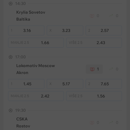
14:30
Krylia Sovetov
0
0
Baltika
3.16
3.23
2.57
1
X
2
1.66
2.43
MANJE
2.5
VIŠE
2.5
17:00
Lokomotiv Moscow
1
0
Akron
1.45
5.17
7.65
1
X
2
2.42
1.56
MANJE
2.5
VIŠE
2.5
19:30
CSKA
0
0
Rostov