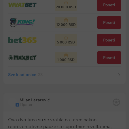
Poseti
20 000 RSD
Poseti
12 000 RSD
Poseti
5 000 RSD
Poseti
1 000 RSD
Sve kladionice
23
Milan Lazarević
Tipster
T
Ova dva tima su se vratila na teren nakon
reprezentativne pauze sa suprotnim rezultatima,