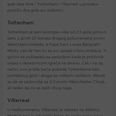
ipak oba tima i Tottenham i Villarreal u proseku
postižu dva gola po utakmici.
Tottenham
Tottenham je sam postigao više od 2,5 gola gotovo
sam, u prvih 20 minuta drugog poluvremena protiv
West Ham Uniteda, a Pape Sarr, Lucas Bergvall i
Micky van de Ven su se svi upisali u listu strelaca. Ti
golovi se poklapaju sa periodom kada je protivnik
ostao s desetoricom igrača na terenu. Čak i na taj
način, ovo je bila treća pobeda Tottenhama bez
primljenog gola i druga sa velikom razlikom. Morali
su da se zadovolje sa 2:0 protiv Manchester Cityja,
ali teško da će se žaliti zbog toga.
Villarreal
U međuvremenu, Villarreal je naleteo na Atletico
Madrid, koji je očajnički želeo da upiše svoju prvu