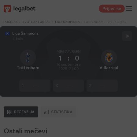
Prijavi se
POČETAK
KVOTE ZA FUDBAL
LIGA ŠAMPIONA
TOTTENHAM — VILLARREAL
Liga Šampiona
1. kolo
MEč ZAVRšEN
1
:
0
16 septembra
Tottenham
Villarreal
2025, 21:00
1
—
X
—
2
—
RECENZIJA
STATISTIKA
Ostali mečevi