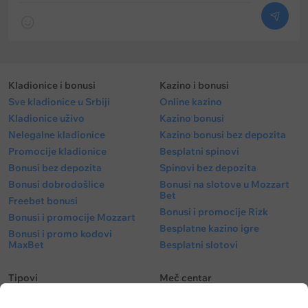
Kladionice i bonusi
Kazino i bonusi
Sve kladionice u Srbiji
Online kazino
Kladionice uživo
Kazino bonusi
Nelegalne kladionice
Kazino bonusi bez depozita
Promocije kladionice
Besplatni spinovi
Bonusi bez depozita
Spinovi bez depozita
Bonusi dobrodošlice
Bonusi na slotove u Mozzart
Bet
Freebet bonusi
Bonusi i promocije Rizk
Bonusi i promocije Mozzart
Besplatne kazino igre
Bonusi i promo kodovi
MaxBet
Besplatni slotovi
Tipovi
Meč centar
Besplatni tipovi
Fudbal kvote