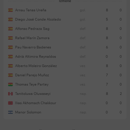
Izmene
Arnau Tenas Ureña
gol.
8
0
Diego José Conde Alcolado
gol.
5
0
Alfonso Pedraza Sag
def.
8
0
Rafael Marín Zamora
def.
8
0
Pau Navarro Badenes
def.
6
0
Adrià Altimira Reynaldos
def.
0
0
Alberto Moleiro González
vez.
8
0
Daniel Parejo Muñoz
vez.
7
0
Thomas Teye Partey
vez.
7
0
Tanitoluwa Oluwaseyi
nap.
8
2
Ilias Akhomach Chakkour
nap.
0
0
Manor Solomon
nap.
0
0