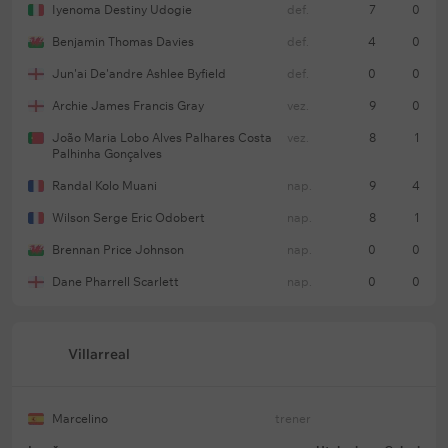
Iyenoma Destiny Udogie
def.
7
0
Benjamin Thomas Davies
def.
4
0
Jun'ai De'andre Ashlee Byfield
def.
0
0
Archie James Francis Gray
vez.
9
0
João Maria Lobo Alves Palhares Costa
vez.
8
1
Palhinha Gonçalves
Randal Kolo Muani
nap.
9
4
Wilson Serge Eric Odobert
nap.
8
1
Brennan Price Johnson
nap.
0
0
Dane Pharrell Scarlett
nap.
0
0
Villarreal
Marcelino
trener