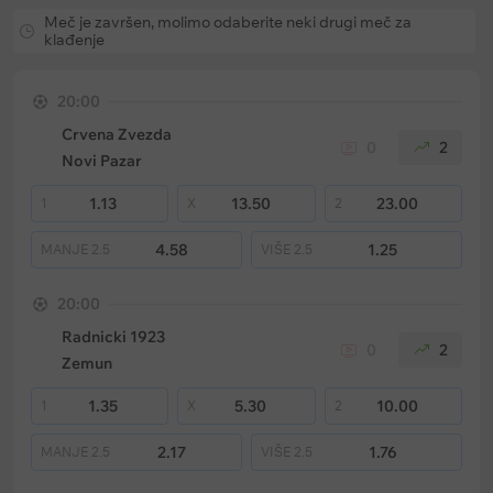
Meč je završen, molimo odaberite neki drugi meč za
klađenje
20:00
Crvena Zvezda
0
2
Novi Pazar
1.13
13.50
23.00
1
X
2
4.58
1.25
MANJE
2.5
VIŠE
2.5
20:00
Radnicki 1923
0
2
Zemun
1.35
5.30
10.00
1
X
2
2.17
1.76
MANJE
2.5
VIŠE
2.5