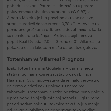
pobedu u sezoni. Parirali su domaćinu u prvom
poluvremenu (oba tima su stvorila xG 0,87), a
Alberto Moleiro je bio posebno aktivan na levoj
strani, stvorivši šanse vredne 0,70 xG. Ali sve je to
poništeno greškama odbrane u devet minuta, kada
su nemilosrdno kažnjeni. Protiv slabijih timova
poput Real Ovieda (2:0) ili Girone (5:0), Villarreal je
pokazao da sa lakoćom može da postiže golove.
Tottenham vs Villarreal Prognoza
Ipak, Tottenham ima Guglielma Vicaria između
stativa, golmana koji je zaustavio čak i Erlinga
Haalanda. Ovo nagoveštava da je malo verovatno
da ćemo gledati neku goleadu. I nemojmo
zaboraviti, Tottenham je retko postizao puno golova
u prošlogodišnjoj trijumfalnoj sezoni u Ligi Evrope –
pet od sedam nokaut utakmica završilo je s manje
od 2,5 gola. Mislimo da će se stvari tako odvijati i