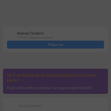
Bet365: Prevremena isplata na
Soccerbet: Bonus za golove u p
fudbal
poluvremenu
Ističe:
u
145 dani
Ističe:
bez vremenskog ograničenja
Aleksej Tarabrin
TOP-stručnjak za klađenje
Prijavi se
Da li se slažete sa favoritom kladionica na ovom
meču?
Ko je vaš favorit za pobedu i na koga se isplati kladiti?
Tvoj komentar