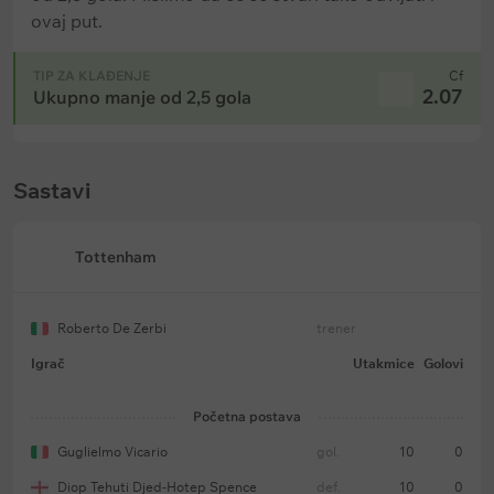
ovaj put.
TIP ZA KLAĐENJE
Cf
2.07
Ukupno manje od 2,5 gola
Sastavi
Tottenham
Roberto De Zerbi
trener
Igrač
Utakmice
Golovi
Početna postava
Guglielmo Vicario
gol.
10
0
Diop Tehuti Djed-Hotep Spence
def.
10
0