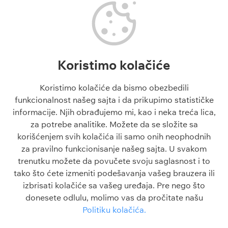
Tipovi fudbal
Fudbalske utakmice danas
Tipovi košarka
Superliga Srbije
Tenis tipovi
Liga Šampiona
Evroliga tipovi
Liga Evrope
NBA tipovi
Liga Konferencija
Koristimo kolačiće
Liga Šampiona tipovi
Engleska Premijer Liga
Liga Evrope tipovi
La Liga
Koristimo kolačiće da bismo obezbedili
Tiket dana
funkcionalnost našeg sajta i da prikupimo statističke
Besplatni tipovi 1x2
informacije. Njih obrađujemo mi, kao i neka treća lica,
za potrebe analitike. Možete da se složite sa
Članci
O sajtu
korišćenjem svih kolačića ili samo onih neophodnih
Blogovi
O nama
za pravilno funkcionisanje našeg sajta. U svakom
Škola klađenja
Kontakt
trenutku možete da povučete svoju saglasnost i to
Kazino škola
Odgovorno igranje
tako što ćete izmeniti podešavanja vašeg brauzera ili
Sve o sportu
Politika privatnosti
izbrisati kolačiće sa vašeg uređaja. Pre nego što
FAQ
Uslovi korišćenja
donesete odlulu, molimo vas da pročitate našu
Politika kolačića
Politiku kolačića.
Srbija