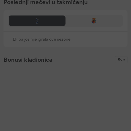
Poslednji mečevi u takmičenju
Ekipa još nije igrala ove sezone
Bonusi kladionica
Sve
Keš bonus
Keš bonus