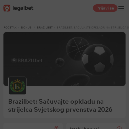
Prijavi se
POČETAK
BONUSI
BRAZILBET
BRAZILBET: SAČUVAJTE OPKLADU NA STRIJELCA 
Brazilbet: Sačuvajte opkladu na
strijelca Svjetskog prvenstva 2026
—
Istekli bonusi