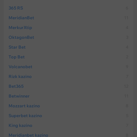
365 RS
6
MeridianBet
11
MerkurXtip
4
OktagonBet
3
Star Bet
4
Top Bet
2
Volcanobet
9
Rizk kazino
7
Bet365
12
Betwinner
11
Mozzart kazino
8
Superbet kazino
5
King kazino
7
Meridianbet kazino
8