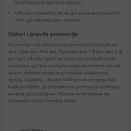
kvalifikovanih igara na strelce;
Uživajte u benefitu jer se gol zamene ili poništen
VAR gol računaju kao dobitak.
Uslovi i pravila promocije
Promocija važi isključivo za pre-match opklade na
igre: Daje gol, Prvi gol, Poslednji gol, 1 & prvi gol, 2 &
prvi gol. Ukoliko igrač na kojeg ste se kladili bude
zamenjen, gol koji postigne njegova zamena računa
se kao dobitan ishod za prvobitno odabranog
igrača. Dodatno, ukoliko VAR proverom pogodak
bude poništen, za potrebe ove promocije smatraće
se da je gol postignut. Ponuda se ne odnosi na
sistemske tikete i freebet tikete.
Janis Plisko