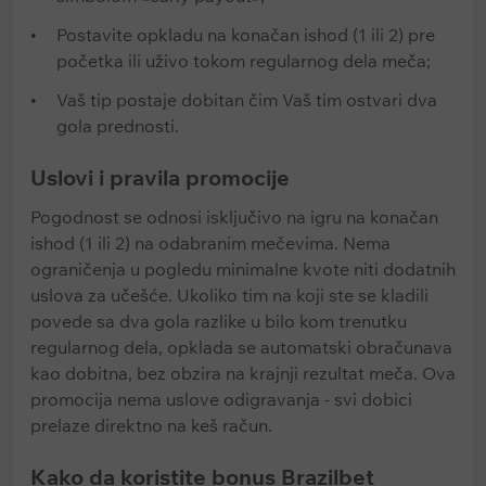
Postavite opkladu na konačan ishod (1 ili 2) pre
početka ili uživo tokom regularnog dela meča;
Vaš tip postaje dobitan čim Vaš tim ostvari dva
gola prednosti.
Uslovi i pravila promocije
Pogodnost se odnosi isključivo na igru na konačan
ishod (1 ili 2) na odabranim mečevima. Nema
ograničenja u pogledu minimalne kvote niti dodatnih
uslova za učešće. Ukoliko tim na koji ste se kladili
povede sa dva gola razlike u bilo kom trenutku
regularnog dela, opklada se automatski obračunava
kao dobitna, bez obzira na krajnji rezultat meča. Ova
promocija nema uslove odigravanja - svi dobici
prelaze direktno na keš račun.
Kako da koristite bonus Brazilbet