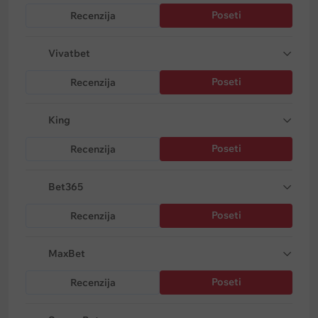
Poseti
Recenzija
Vivatbet
Poseti
Recenzija
King
Poseti
Recenzija
Bet365
Poseti
Recenzija
MaxBet
Poseti
Recenzija