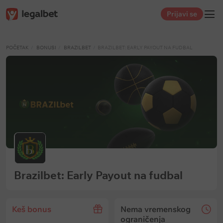
Prijavi se
POČETAK
BONUSI
BRAZILBET
BRAZILBET: EARLY PAYOUT NA FUDBAL
Brazilbet: Early Payout na fudbal
Keš bonus
Nema vremenskog
ograničenja