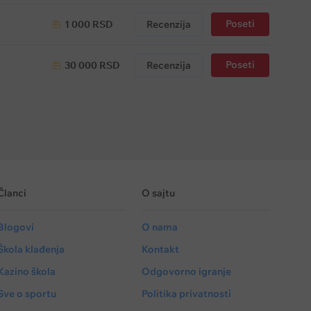
Poseti
1 000 RSD
Recenzija
Poseti
30 000 RSD
Recenzija
Članci
O sajtu
Blogovi
O nama
Škola klađenja
Kontakt
Kazino škola
Odgovorno igranje
Sve o sportu
Politika privatnosti