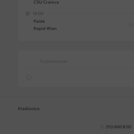
CSU Craiova
18:00
Paide
Rapid Wien
Tvoj komentar
Kladionice
253 000 RSD