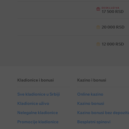
EKSKLUZIVA
17 500 RSD
20 000 RSD
12 000 RSD
Kladionice i bonusi
Kazino i bonusi
Sve kladionice u Srbiji
Online kazino
Kladionice uživo
Kazino bonusi
Nelegalne kladionice
Kazino bonusi bez depozit
Promocije kladionice
Besplatni spinovi