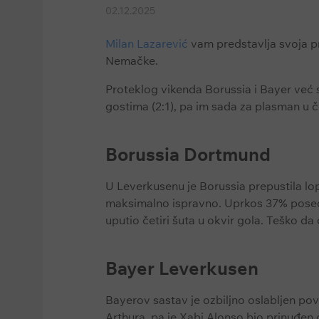
02.12.2025
Milan Lazarević
vam predstavlja svoja p
Nemačke.
Proteklog vikenda Borussia i Bayer već su 
gostima (2:1), pa im sada za plasman u č
Borussia Dortmund
U Leverkusenu je Borussia prepustila lopt
maksimalno ispravno. Uprkos 37% posed
uputio četiri šuta u okvir gola. Teško da
Bayer Leverkusen
Bayerov sastav je ozbiljno oslabljen p
Arthura, pa je Xabi Alonso bio prinuđen 