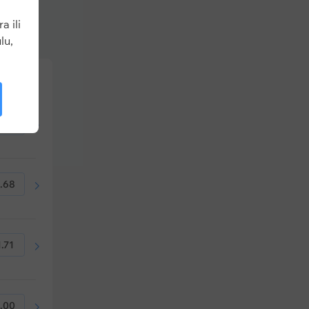
a ili
lu,
iše
.30
.68
1.71
.00