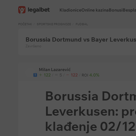
Kladionice
Online kazina
Bonusi
Bespla
POČETAK
SPORTSKE PROGNOZE
FUDBAL
Borussia Dortmund vs Bayer Leverku
Završeno
Milan Lazarević
122
/
5
/
122
/
4.0%
T
ROI
Borussia Dort
Leverkusen: pr
klađenje 02/1