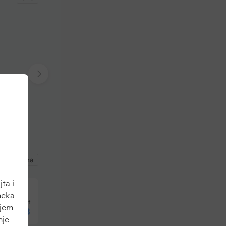
Nagradni fond 
50 Freebet
500 000 RSD
200 RSD
Mozzart Bet: 500 000 RSD Freebet na
Mozzart Bet: Dne
Kinu i Tombu
600 RSD na Aviat
Uzmi bonis
Uzm
Ističe:
u
14 časova
Ističe:
u
25 dani
 prognoza
ta i
neka
Cf
njem
1.93
nje