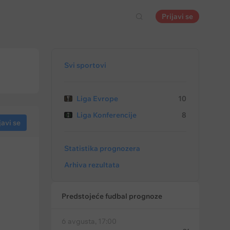
Prijavi se
Svi sportovi
Liga Evrope
10
Liga Konferencije
8
javi se
Statistika prognozera
Arhiva rezultata
Predstojeće fudbal prognoze
6 avgusta, 17:00