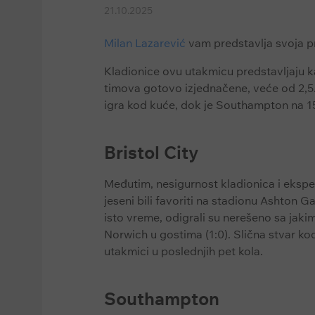
21.10.2025
Milan Lazarević
vam predstavlja svoja p
Kladionice ovu utakmicu predstavljaju 
timova gotovo izjednačene, veće od 2,5. I
igra kod kuće, dok je Southampton na 1
Bristol City
Međutim, nesigurnost kladionica i ekspe
jeseni bili favoriti na stadionu Ashton Gat
isto vreme, odigrali su nerešeno sa jaki
Norwich u gostima (1:0). Slična stvar k
utakmici u poslednjih pet kola.
Southampton