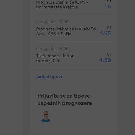
Cf
Prognoza utakmice KuPS -
1.6
Universitatea Krajova
6 avgusta, 18:00
Cf
Prognoza utakmice Makabi Tel
1.95
Aviv - CSKA Sofija
6 avgusta, 18:00
Cf
Tiket dana za fudbal
4.50
06/08/2026
fudbal tipovi
Prijavite se za tipove
uspešnih prognozera