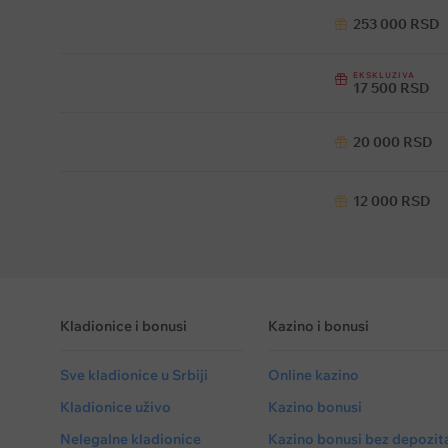
253 000 RSD
EKSKLUZIVA
17 500 RSD
20 000 RSD
12 000 RSD
Kladionice i bonusi
Kazino i bonusi
Sve kladionice u Srbiji
Online kazino
Kladionice uživo
Kazino bonusi
Nelegalne kladionice
Kazino bonusi bez depozit