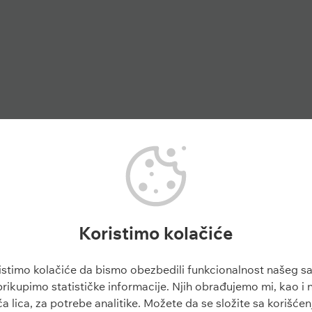
 RSD
30 besplatnih 
spinova
bori Svoj Rekord Aviator
Rizk: 30 Besplatnih spinova za Rizk
D
rođendan
Uzmi bonus
Uzmi bonus
Ističe:
u
1 dan
Koristimo kolačiće
tora
Više
istimo kolačiće da bismo obezbedili funkcionalnost našeg saj
prikupimo statističke informacije. Njih obrađujemo mi, kao i 
usta, 18:30
6 avgusta, 19:00
ća lica, za potrebe analitike. Možete da se složite sa korišće