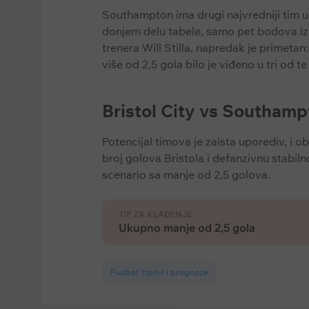
Southampton ima drugi najvredniji tim u l
donjem delu tabele, samo pet bodova i
trenera Will Stilla, napredak je primetan:
više od 2,5 gola bilo je viđeno u tri od te
Bristol City vs Southam
Potencijal timova je zaista uporediv, i 
broj golova Bristola i defanzivnu stab
scenario sa manje od 2,5 golova.
TIP ZA KLAĐENJE
Ukupno manje od 2,5 gola
Fudbal: tipovi i prognoze