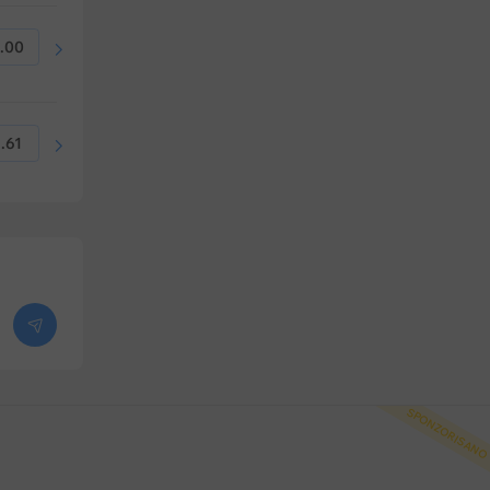
.00
1.61
SPONZORISANO