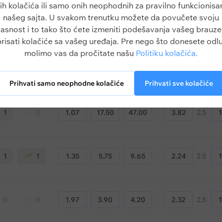
za utakmice CFR
Prognoza za meč Hradec
Cf
ih kolačića ili samo onih neophodnih za pravilno funkcionisa
1.95
Tromso
Kralove — Besiktas
našeg sajta. U svakom trenutku možete da povučete svoju
asnost i to tako što ćete izmeniti podešavanja vašeg brauzer
brisati kolačiće sa vašeg uređaja. Pre nego što donesete odlu
molimo vas da pročitate našu
Politiku kolačića.
Prihvati samo neophodne kolačiće
Prihvati sve kolačiće
1
X
2
Manje
V
1
0
1.07
17.50
47.00
3.82
2.5
1
1
1
1.35
5.75
9.65
2.24
2.5
1
0
0
1.97
3.90
4.20
2.32
2.5
1