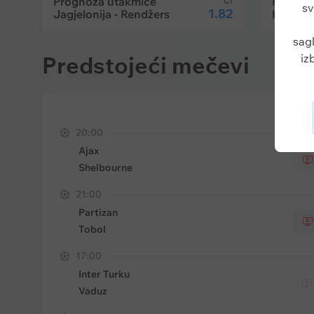
Prognoza utakmice
Progno
Cf
sv
1.82
Jagjelonija - Rendžers
Kluž - 
sagl
Predstojeći mečevi
iz
20:00
Ajax
Shelbourne
21:00
Partizan
Tobol
17:00
Inter Turku
Vaduz