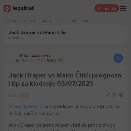
Prijavi se
POČETAK
SPORTSKE PROGNOZE
TENIS
VIMBLDON
Jack Draper vs Marin Čilić
Završeno
Milan Lazarević
125
/
5
/
117
/
5.9%
T
ROI
Jack Draper vs Marin Čilić: prognoza
i tip za klađenje 03/07/2025
03.07.2025
Milan Lazarević
vam predstavlja svoju prognozu za
teniski meč Vimbldona.
Jack Draper će ponovo pokušati da prođe drugo