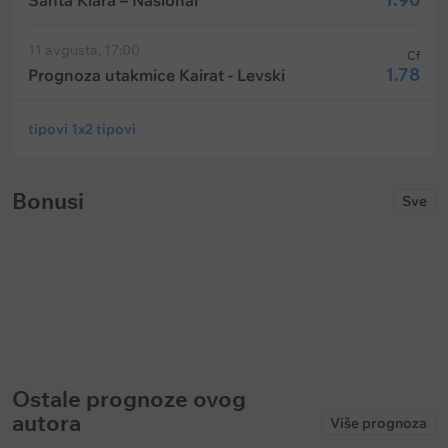
Santa Klara – Nasional
11 avgusta, 17:00
Cf
1.78
Prognoza utakmice Kairat - Levski
tipovi 1x2 tipovi
Bonusi
Sve
17500 RSD
1 000 000 RSD u 
spinovima
1xBet: Bonus do 17 500 RSD za prvi
Soccerbet: Nedelja provajdera –
depozit
Mystery drops
Ističe:
bez vremenskog ograničenja
Ističe:
bez vremenskog ograničenja
Ostale prognoze ovog
autora
Više prognoza