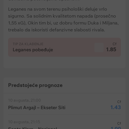
Leganes na svom terenu psihološki deluje vrlo
sigurno. Sa solidnim kvalitetom napada (prosečno
1,55 xG), Okin tim bi, uz dobru formu Duka i Miljana,
trebalo da iskoristi defanzivne slabosti rivala.
TIP ZA KLAĐENJE
Cf
1.85
Leganes pobeđuje
Predstojeće prognoze
10 avgusta, 21:00
Cf
1.43
Plimut Argajl – Ekseter Siti
10 avgusta, 21:15
Cf
1.90