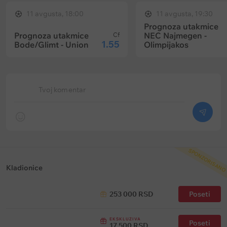
11 avgusta, 18:00
11 avgusta, 19:30
Prognoza utakmice
Prognoza utakmice
NEC Najmegen -
Cf
1.55
Bode/Glimt - Union
Olimpijakos
Tvoj komentar
SPONZORISANO
Kladionice
253 000 RSD
Poseti
EKSKLUZIVA
Poseti
17 500 RSD