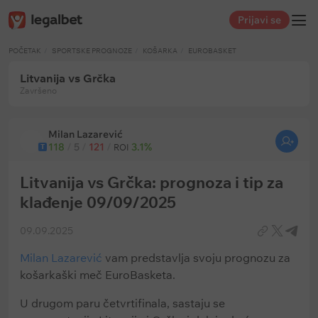
Prijavi se
POČETAK
SPORTSKE PROGNOZE
KOŠARKA
EUROBASKET
Litvanija vs Grčka
Završeno
Milan Lazarević
118
/
5
/
121
/
3.1%
T
ROI
Litvanija vs Grčka: prognoza i tip za
klađenje 09/09/2025
09.09.2025
Milan Lazarević
vam predstavlja svoju prognozu za
košarkaški meč EuroBasketa.
U drugom paru četvrtifinala, sastaju se