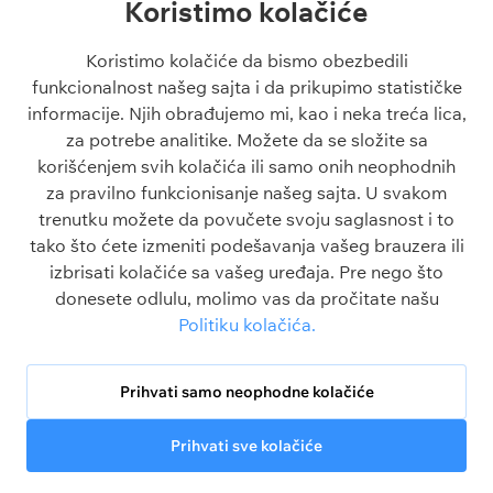
NBA tipovi
Liga Konferencija
Koristimo kolačiće
Liga Šampiona tipovi
Engleska Premijer Liga
Liga Evrope tipovi
La Liga
Koristimo kolačiće da bismo obezbedili
Tiket dana
funkcionalnost našeg sajta i da prikupimo statističke
Besplatni tipovi 1x2
informacije. Njih obrađujemo mi, kao i neka treća lica,
za potrebe analitike. Možete da se složite sa
Članci
O sajtu
korišćenjem svih kolačića ili samo onih neophodnih
Blogovi
O nama
za pravilno funkcionisanje našeg sajta. U svakom
Škola klađenja
Kontakt
trenutku možete da povučete svoju saglasnost i to
Kazino škola
Odgovorno igranje
tako što ćete izmeniti podešavanja vašeg brauzera ili
Sve o sportu
Politika privatnosti
izbrisati kolačiće sa vašeg uređaja. Pre nego što
FAQ
Uslovi korišćenja
donesete odlulu, molimo vas da pročitate našu
Politika kolačića
Politiku kolačića.
Srbija
Legalbet nije kompanija za klađenje. Celokupni sadržaj na ovom sajtu je
Prihvati samo neophodne kolačiće
isključivo u informativne svrhe.
Prihvati sve kolačiće
© 2026 MC Media Corp. Limited.
Za osobe
Sva prava zadržana.
starije od 18 godina
Utakmice
Kladionice
Tipovi
Bonusi