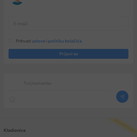
E-mail
Prihvati
uslove
i
politiku kolačića
Prijavi se
Tvoj komentar
SPONZORISANO
Kladionice