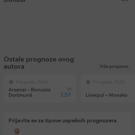
17500 RSD
1 000 000 RSD u 
spinovima
1xBet: Bonus do 17 500 RSD za prvi
Soccerbet: Nedelja provajdera –
depozit
Mystery drops
Ističe:
bez vremenskog ograničenja
Ističe:
bez vremenskog ograničenja
Ostale prognoze ovog
autora
Više prognoza
9 avgusta, 15:00
9 avgusta, 15:30
Arsenal – Borussia
Cf
1.57
Dortmund
Liverpul – Monako
Prijavite se za tipove uspešnih prognozera