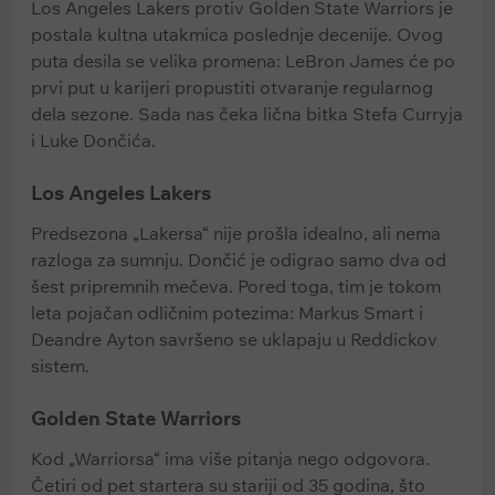
Los Angeles Lakers protiv Golden State Warriors je
postala kultna utakmica poslednje decenije. Ovog
puta desila se velika promena: LeBron James će po
prvi put u karijeri propustiti otvaranje regularnog
dela sezone. Sada nas čeka lična bitka Stefa Curryja
i Luke Dončića.
Los Angeles Lakers
Predsezona „Lakersa“ nije prošla idealno, ali nema
razloga za sumnju. Dončić je odigrao samo dva od
šest pripremnih mečeva. Pored toga, tim je tokom
leta pojačan odličnim potezima: Markus Smart i
Deandre Ayton savršeno se uklapaju u Reddickov
sistem.
Golden State Warriors
Kod „Warriorsa“ ima više pitanja nego odgovora.
Četiri od pet startera su stariji od 35 godina, što