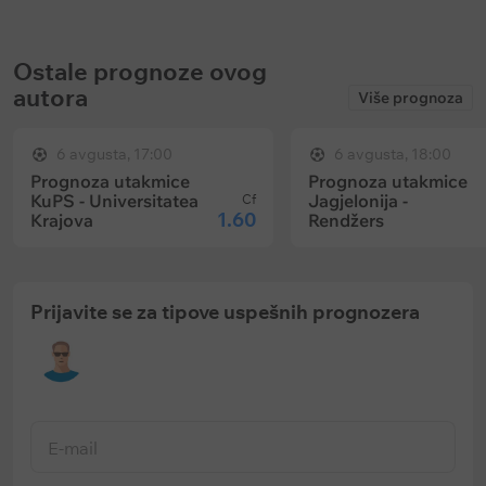
Ističe:
bez vremenskog ograničenja
Ističe:
u
1 dan
Ostale prognoze ovog
autora
Više prognoza
6 avgusta, 17:00
6 avgusta, 18:00
Prognoza utakmice
Prognoza utakmice
KuPS - Universitatea
Jagjelonija -
Cf
1.60
Krajova
Rendžers
Prijavite se za tipove uspešnih prognozera
E-mail