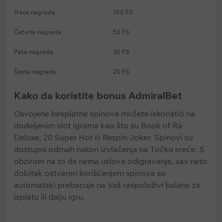
Treća nagrada
100 FS
Četvrta nagrada
50 FS
Peta nagrada
30 FS
Šesta nagrada
20 FS
Kako da koristite bonus AdmiralBet
Osvojene besplatne spinove možete iskoristiti na
dodeljenim slot igrama kao što su Book of Ra
Deluxe, 20 Super Hot ili Respin Joker. Spinovi su
dostupni odmah nakon izvlačenja na Točku sreće. S
obzirom na to da nema uslova odigravanja, sav neto
dobitak ostvaren korišćenjem spinova se
automatski prebacuje na Vaš raspoloživi balans za
isplatu ili dalju igru.