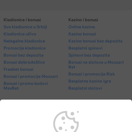
Kladionice i bonusi
Kazino i bonusi
Sve kladionice u Srbiji
Online kazino
Kladionice uživo
Kazino bonusi
Nelegalne kladionice
Kazino bonusi bez depozita
Promocije kladionice
Besplatni spinovi
Bonusi bez depozita
Spinovi bez depozita
Bonusi dobrodošlice
Bonusi na slotove u Mozzart
Bet
Freebet bonusi
Bonusi i promocije Rizk
Bonusi i promocije Mozzart
Besplatne kazino igre
Bonusi i promo kodovi
MaxBet
Besplatni slotovi
Tipovi
Meč centar
Besplatni tipovi
Fudbal kvote
Tipovi fudbal
Fudbalske utakmice danas
Tipovi košarka
Superliga Srbije
Tenis tipovi
Liga Šampiona