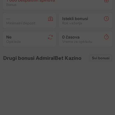
Bonus
—
Istekli bonusi
Minimalni depozit
Rok važenja
Ne
0 časova
Opklada
Vreme za opkladu
Drugi bonusi AdmiralBet Kazino
Svi bonusi