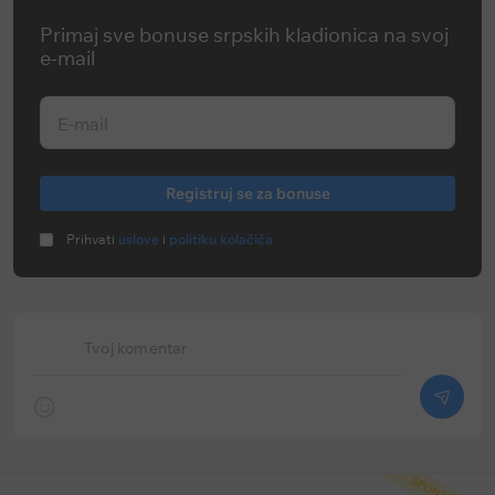
Primaj sve bonuse srpskih kladionica na svoj
e-mail
E-mail
Registruj se za bonuse
Prihvati
uslove
i
politiku kolačića
Tvoj komentar