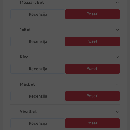
Mozzart Bet
Poseti
Recenzija
1xBet
Poseti
Recenzija
King
Poseti
Recenzija
MaxBet
Poseti
Recenzija
Vivatbet
Poseti
Recenzija