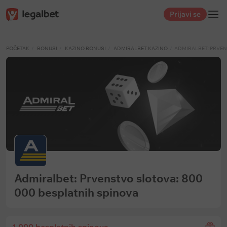
Prijavi se
POČETAK
BONUSI
KAZINO BONUSI
ADMIRALBET KAZINO
ADMIRALBET: PRVEN
Admiralbet: Prvenstvo slotova: 800
000 besplatnih spinova
1 000 besplatnih spinova