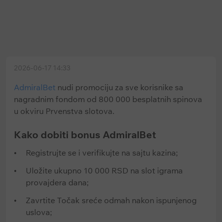
10000 RSD
150000 RSD
Admiralbet: Sve što ti treba -
Admiralbet: Jackpot do 150 00
Nagrade sa neba 2 500 000 RSD
RSD na virtualima
Ističe:
u
23 dani
Ističe:
u
22 dani
2026-06-17 14:33
AdmiralBet
nudi promociju za sve korisnike sa
nagradnim fondom od 800 000 besplatnih spinova
u okviru Prvenstva slotova.
Kako dobiti bonus AdmiralBet
Registrujte se i verifikujte na sajtu kazina;
Uložite ukupno 10 000 RSD na slot igrama
provajdera dana;
Zavrtite Točak sreće odmah nakon ispunjenog
uslova;