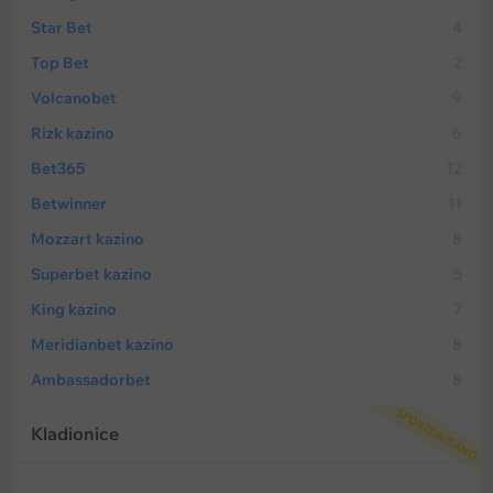
Star Bet
4
Top Bet
2
Volcanobet
9
Rizk kazino
6
Bet365
12
Betwinner
11
Mozzart kazino
8
Superbet kazino
5
King kazino
7
Meridianbet kazino
8
Ambassadorbet
8
SPONZORISANO
Kladionice