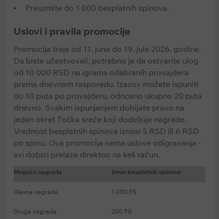
Preuzmite do 1 000 besplatnih spinova.
Uslovi i pravila promocije
Promocija traje od 11. juna do 19. jula 2026. godine.
Da biste učestvovali, potrebno je da ostvarite ulog
od 10 000 RSD na igrama odabranih provajdera
prema dnevnom rasporedu. Izazov možete ispuniti
do 10 puta po provajderu, odnosno ukupno 20 puta
dnevno. Svakim ispunjenjem dobijate pravo na
jedan okret Točka sreće koji dodeljuje nagrade.
Vrednost besplatnih spinova iznosi 5 RSD ili 6 RSD
po spinu. Ova promocija nema uslove odigravanja -
svi dobici prelaze direktno na keš račun.
Moguća nagrada
Iznos besplatnih spinova
Glavna nagrada
1 000 FS
Druga nagrada
200 FS