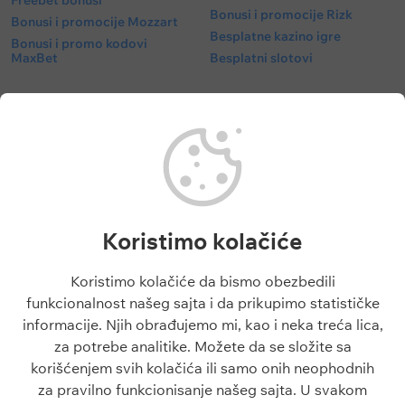
Bonusi i promocije Rizk
Bonusi i promocije Mozzart
Besplatne kazino igre
Bonusi i promo kodovi
MaxBet
Besplatni slotovi
Tipovi
Meč centar
Besplatni tipovi
Fudbal kvote
Tipovi fudbal
Fudbalske utakmice danas
Tipovi košarka
Superliga Srbije
Tenis tipovi
Liga Šampiona
Evroliga tipovi
Liga Evrope
NBA tipovi
Liga Konferencija
Koristimo kolačiće
Liga Šampiona tipovi
Engleska Premijer Liga
Liga Evrope tipovi
La Liga
Koristimo kolačiće da bismo obezbedili
Tiket dana
funkcionalnost našeg sajta i da prikupimo statističke
Besplatni tipovi 1x2
informacije. Njih obrađujemo mi, kao i neka treća lica,
za potrebe analitike. Možete da se složite sa
Članci
O sajtu
korišćenjem svih kolačića ili samo onih neophodnih
Blogovi
O nama
za pravilno funkcionisanje našeg sajta. U svakom
Škola klađenja
Kontakt