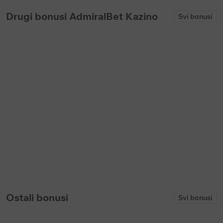
Drugi bonusi AdmiralBet Kazino
Svi bonusi
10000 RSD
150000 RSD
Admiralbet: Sve što ti treba -
Admiralbet: Jackpot do 150 00
Nagrade sa neba 2 500 000 RSD
RSD na virtualima
Ističe:
u
24 dani
Ističe:
u
23 dani
Ostali bonusi
Svi bonusi