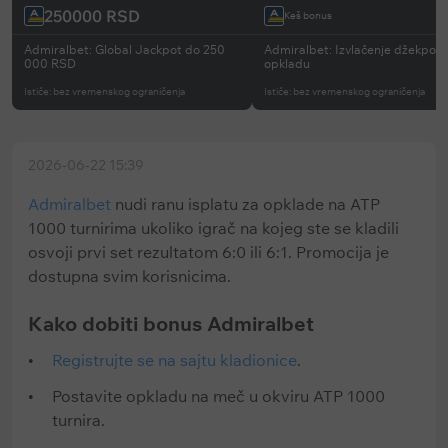
250000 RSD
Keš bonus
Admiralbet: Global Jackpot do 250
Admiralbet: Izvlačenje džekpota
000 RSD
opkladu
Ističe:
bez vremenskog ograničenja
Ističe:
bez vremenskog ograničenja
2026-06-22 15:39
Admiralbet
nudi ranu isplatu za opklade na ATP
1000 turnirima ukoliko igrač na kojeg ste se kladili
osvoji prvi set rezultatom 6:0 ili 6:1. Promocija je
dostupna svim korisnicima.
Kako dobiti bonus Admiralbet
Registrujte se na sajtu kladionice
.
Postavite opkladu na meč u okviru ATP 1000
turnira.