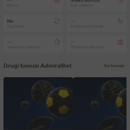
Bonus
Rok važenja
Ne
—
Opklada
Kvote za klađenje
—
—
Vreme za opkladu
Minimalni depozit
Drugi bonusi AdmiralBet
Svi bonusi